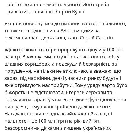
просто фізично немає пального. Його треба
привезти», – пояснює Сергій Куюн.
Якщо ж повернутися до питання вартості пального,
то вже сьогодні ціни на АЗС є вищими за
рекомендовані державою, каже Сергій Сапєгін.
«Декотрі коментатори пророкують ціну й у 100 грн
за літр. Враховуючи потужність нафтового лобі у
владних коридорах, а подекуди й безкарність за
порушення, не тільки не виключаю, а вважаю, що
зараз, під час війни, деякі учасники ринку будуть і
вже отримують надприбутки. Тому уряду варто було
б жорсткіше відстоювати інтереси держави та її
громадян й гарантувати ефективне функціонування
ринку. У цьому плані зроблено далеко не все.
Нагадаю, що лише одна «зайва» копійка в ціні
пального – це 100 млн грн на рік, вийняті
безсоромними ділками з кишень українських