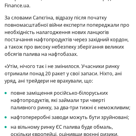
Finance.ua.
За словами Сапєгіна, відразу після початку
повномасштабної війни експерти попереджали про
необхідність налагодження нових ланцюгів
постачання нафтопродуктів через західний кордон,
а також про високу небезпеку зберігання великих
обсягів палива на нафтобазах.
«Утім, нічого так і не змінилося. Учасники ринку
отримали понад 20 ракет у свої запаси. Ніхто, ані
уряд, ані трейдери не врахували, що:
повне заміщення російсько-білоруських
нафтопродуктів, які займали три чверті
паливного ринку, за два-три тижні є неможливим;
нафтопереробні заводи можуть бути зруйновані;
на вільному ринку ЄС палива буде обмаль,
оскільки європейці, оцінивши воєнні ризики,