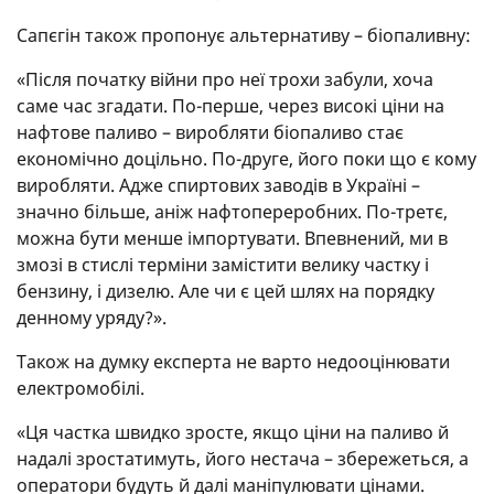
Сапєгін також пропонує альтернативу – біопаливну:
«Після початку війни про неї трохи забули, хоча
саме час згадати. По-перше, через високі ціни на
нафтове паливо – виробляти біопаливо стає
економічно доцільно. По-друге, його поки що є кому
виробляти. Адже спиртових заводів в Україні –
значно більше, аніж нафтопереробних. По-третє,
можна бути менше імпортувати. Впевнений, ми в
змозі в стислі терміни замістити велику частку і
бензину, і дизелю. Але чи є цей шлях на порядку
денному уряду?».
Також на думку експерта не варто недооцінювати
електромобілі.
«Ця частка швидко зросте, якщо ціни на паливо й
надалі зростатимуть, його нестача – збережеться, а
оператори будуть й далі маніпулювати цінами.