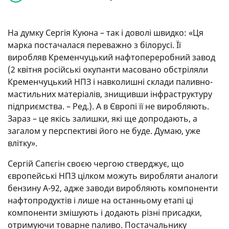
На думку Сергія Куюна – так і доволі швидко: «Ця
марка постачалася переважно з білорусі. Її
виробляв Кременчуцький нафтопереробний завод
(2 квітня російські окупанти масовано обстріляли
Кременчуцький НПЗ і навколишні склади паливно-
мастильних матеріалів, знищивши інфраструктуру
підприємства. – Ред.). А в Європі її не виробляють.
Зараз – це якісь залишки, які ще допродають, а
загалом у перспективі його не буде. Думаю, уже
влітку».
Сергій Сапєгін своєю чергою стверджує, що
європейські НПЗ цілком можуть виробляти аналоги
бензину А-92, адже заводи виробляють компоненти
нафтопродуктів і лише на останньому етапі ці
компоненти змішують і додають різні присадки,
отримуючи товарне паливо. Постачальнику