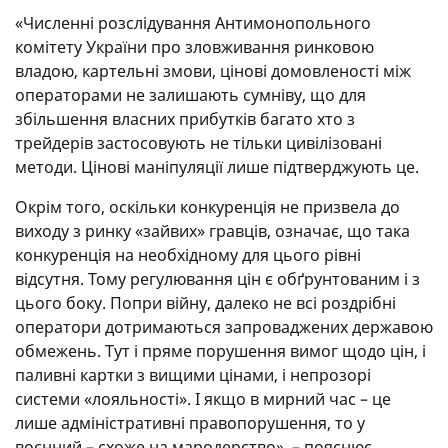
«Численні розслідування Антимонопольного
комітету України про зловживання ринковою
владою, картельні змови, цінові домовленості між
операторами не залишають сумніву, що для
збільшення власних прибутків багато хто з
трейдерів застосовують не тільки цивілізовані
методи. Цінові маніпуляції лише підтверджують це.
Окрім того, оскільки конкуренція не призвела до
виходу з ринку «зайвих» гравців, означає, що така
конкуренція на необхідному для цього рівні
відсутня. Тому регулювання цін є обґрунтованим і з
цього боку. Попри війну, далеко не всі роздрібні
оператори дотримаються запроваджених державою
обмежень. Тут і пряме порушення вимог щодо цін, і
паливні картки з вищими цінами, і непрозорі
системи «лояльності». І якщо в мирний час – це
лише адміністративні правопорушення, то у
воєнний – схоже на мародерство», – пояснює