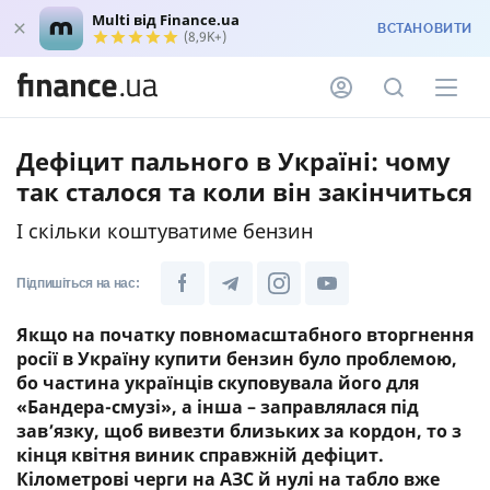
Multi від Finance.ua
ВСТАНОВИТИ
(8,9K+)
Дефіцит пального в Україні: чому
так сталося та коли він закінчиться
І скільки коштуватиме бензин
Підпишіться на нас:
Якщо на початку повномасштабного вторгнення
росії в Україну купити бензин було проблемою,
бо частина українців скуповувала його для
«Бандера-смузі», а інша – заправлялася під
зав’язку, щоб вивезти близьких за кордон, то з
кінця квітня виник справжній дефіцит.
Кілометрові черги на АЗС й нулі на табло вже