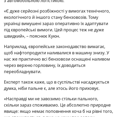
з автомобільною логістикою.
«Є дуже серйозні розбіжності у вимогах технічного,
екологічного й іншого стану бензовозів. Тому
українці вимушені зараз оперативно їх адаптувати
під європейські вимоги. Цей процес теж не дуже
швидкий», – пояснює Куюн.
Наприклад, європейське законодавство вимагає,
щоб нафтопродукти наливалися в машину знизу. У
нас же практично всі бензовози оснащені наливом
через верхню горловину, їх доводиться
переобладнувати.
Експерт також каже, що в суспільстві насаджується
думка, ніби пальне є, але хтось його приховує.
«Насправді ми не завозимо стільки пального,
скільки зараз споживаємо. Це абсолютно природне
явище: якщо немає поповнення хоча б на рівні того,