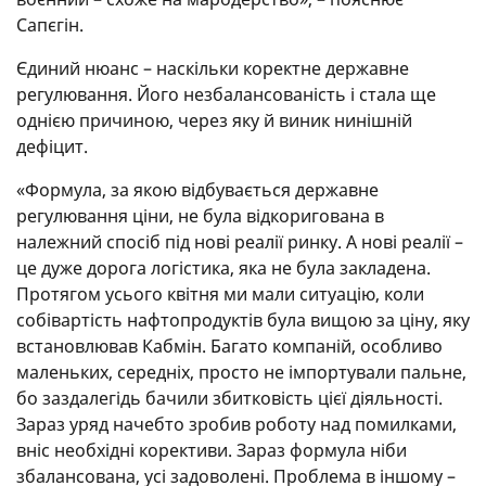
Сапєгін.
Єдиний нюанс – наскільки коректне державне
регулювання. Його незбалансованість і стала ще
однією причиною, через яку й виник нинішній
дефіцит.
«Формула, за якою відбувається державне
регулювання ціни, не була відкоригована в
належний спосіб під нові реалії ринку. А нові реалії –
це дуже дорога логістика, яка не була закладена.
Протягом усього квітня ми мали ситуацію, коли
собівартість нафтопродуктів була вищою за ціну, яку
встановлював Кабмін. Багато компаній, особливо
маленьких, середніх, просто не імпортували пальне,
бо заздалегідь бачили збитковість цієї діяльності.
Зараз уряд начебто зробив роботу над помилками,
вніс необхідні корективи. Зараз формула ніби
збалансована, усі задоволені. Проблема в іншому –