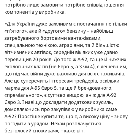
потрібно лише замовити потрібне співвідношення
компонентів у виробника.
«Для України дуже важливим є постачання не тільки
«п’ятого», але й «другого» бензину – найбільш
затребуваного бортовими вантажівками,
спеціальною технікою, аграріями, та й більшістю
вітчизняних автівок, середній вік яких уже давно
перевищив 20 років. До того ж А-92, та ще й нижчих
екологічних класів (не Євро 5, а 3 чи 4), є дешевшим,
що під час війни дуже важливо для всіх споживачів.
Але це суперечить інтересам трейдерів, оскільки
маржа для А-95 Євро 5, та ще й брендованого,
«преміального», є суттєво вищою, аніж для А-92
Євро 3. І навіщо докладати додаткових зусиль,
домовляючись про закупівлю у виробника саме
А-92? Простіше купити те, що є, а високу ціну – знову
погодити з урядом. Нехай розплачується
безголосий споживач», – каже він.