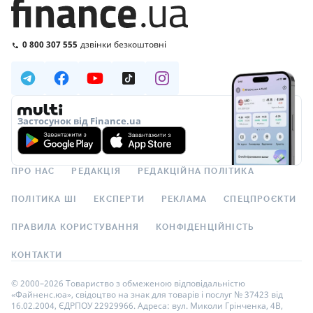
0 800 307 555
дзвінки безкоштовні
Застосунок від Finance.ua
ПРО НАС
РЕДАКЦІЯ
РЕДАКЦІЙНА ПОЛІТИКА
ПОЛІТИКА ШІ
ЕКСПЕРТИ
РЕКЛАМА
СПЕЦПРОЄКТИ
ПРАВИЛА КОРИСТУВАННЯ
КОНФІДЕНЦІЙНІСТЬ
КОНТАКТИ
© 2000–2026 Товариство з обмеженою відповідальністю
«Файненс.юа», свідоцтво на знак для товарів і послуг № 37423 від
16.02.2004, ЄДРПОУ 22929966. Адреса: вул. Миколи Грінченка, 4В,