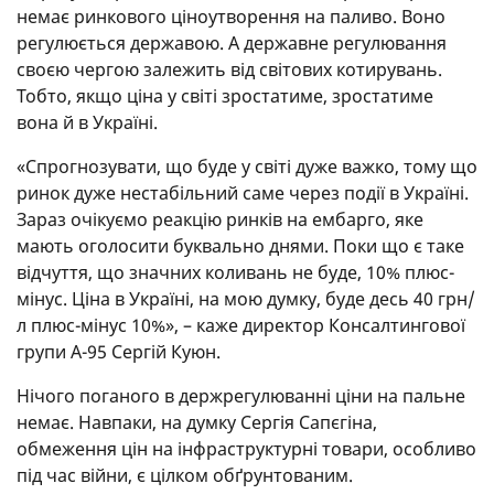
немає ринкового ціноутворення на паливо. Воно
регулюється державою. А державне регулювання
своєю чергою залежить від світових котирувань.
Тобто, якщо ціна у світі зростатиме, зростатиме
вона й в Україні.
«Спрогнозувати, що буде у світі дуже важко, тому що
ринок дуже нестабільний саме через події в Україні.
Зараз очікуємо реакцію ринків на ембарго, яке
мають оголосити буквально днями. Поки що є таке
відчуття, що значних коливань не буде, 10% плюс-
мінус. Ціна в Україні, на мою думку, буде десь 40 грн/
л плюс-мінус 10%», – каже директор Консалтингової
групи А-95 Сергій Куюн.
Нічого поганого в держрегулюванні ціни на пальне
немає. Навпаки, на думку Сергія Сапєгіна,
обмеження цін на інфраструктурні товари, особливо
під час війни, є цілком обґрунтованим.