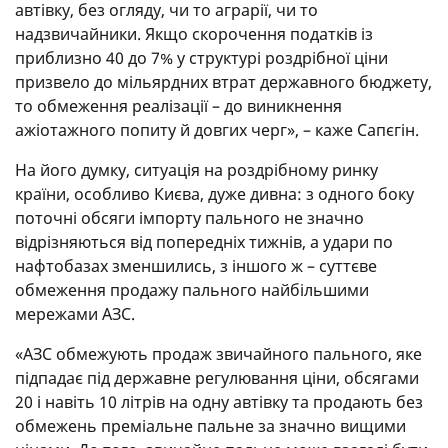
автівку, без огляду, чи то аграрії, чи то
надзвичайники. Якщо скорочення податків із
приблизно 40 до 7% у структурі роздрібної ціни
призвело до мільярдних втрат державного бюджету,
то обмеження реалізації – до виникнення
ажіотажного попиту й довгих черг», – каже Сапєгін.
На його думку, ситуація на роздрібному ринку
країни, особливо Києва, дуже дивна: з одного боку
поточні обсяги імпорту пального не значно
відрізняються від попередніх тижнів, а удари по
нафтобазах зменшились, з іншого ж – суттєве
обмеження продажу пального найбільшими
мережами АЗС.
«АЗС обмежують продаж звичайного пального, яке
підпадає під державне регулювання ціни, обсягами
20 і навіть 10 літрів на одну автівку та продають без
обмежень преміальне пальне за значно вищими