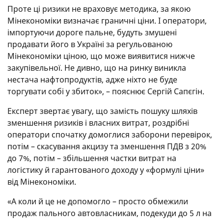
Проте ці ризики не враховує методика, за якою
Мінекономіки визначає граничні ціни. І оператори,
імпортуючи дороге пальне, будуть змушені
продавати його в Україні за регульованою
Мінекономіки ціною, що може виявитися нижче
закупівельної. Не дивно, що на ринку виникла
нестача нафтопродуктів, адже ніхто не буде
торгувати собі у збиток», – пояснює Сергій Сапєгін.
Експерт звертає увагу, що замість пошуку шляхів
зменшення ризиків і власних витрат, роздрібні
оператори спочатку домоглися заборони перевірок,
потім – скасування акцизу та зменшення ПДВ з 20%
до 7%, потім – збільшення частки витрат на
логістику й гарантованого доходу у «формулі ціни»
від Мінекономіки.
«А коли й це не допомогло – просто обмежили
продаж пального автовласникам, подекуди до 5 л на