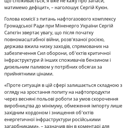
що споживається, я вже не кажу про запаси,
матимемо дефіцит», – наголошує Сергій Куюн.
Голова комісії з питань нафтогазового комплексу
Громадської Ради при Міненерго України Сергій
Сапєгін звертає увагу, що після початку
повномасштабної війни, розв’язаної росією,
держава вжила низку заходів, спрямованих на
забезпечення Сил оборони, об’єктів критичної
інфраструктури й інших споживачів бензином і
дизельним паливом у потрібних обсягах за
прийнятними цінами.
«Проте ситуація в цій сфері залишається складною з
огляду на зростання попиту на нафтопродукти
через весняні польові роботи за умов скорочення
виробництва до мінімуму, обмеження імпорту лише
західним кордоном і знищення об’єктів
енергетичної інфраструктури російськими
загарбниками», – зазначив він в коментарі для