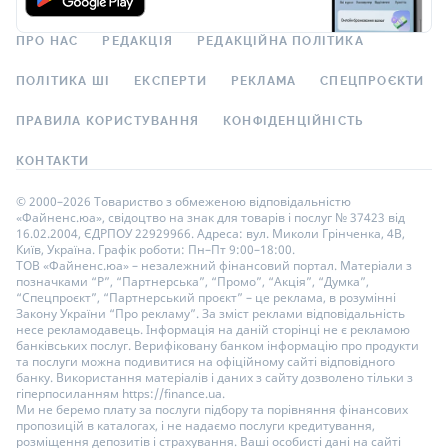
ПРО НАС
РЕДАКЦІЯ
РЕДАКЦІЙНА ПОЛІТИКА
ПОЛІТИКА ШІ
ЕКСПЕРТИ
РЕКЛАМА
СПЕЦПРОЄКТИ
ПРАВИЛА КОРИСТУВАННЯ
КОНФІДЕНЦІЙНІСТЬ
КОНТАКТИ
© 2000–2026 Товариство з обмеженою відповідальністю
«Файненс.юа», свідоцтво на знак для товарів і послуг № 37423 від
16.02.2004, ЄДРПОУ 22929966. Адреса: вул. Миколи Грінченка, 4В,
Київ, Україна. Графік роботи: Пн–Пт 9:00–18:00.
ТОВ «Файненс.юа» – незалежний фінансовий портал. Матеріали з
позначками “Р”, “Партнерська”, “Промо”, “Акція”, “Думка”,
“Спецпроєкт”, “Партнерський проєкт” – це реклама, в розумінні
Закону України “Про рекламу”. За зміст реклами відповідальність
несе рекламодавець. Інформація на даній сторінці не є рекламою
банківських послуг. Верифіковану банком інформацію про продукти
та послуги можна подивитися на офіційному сайті відповідного
банку. Використання матеріалів і даних з сайту дозволено тільки з
гіперпосиланням https://finance.ua.
Ми не беремо плату за послуги підбору та порівняння фінансових
пропозицій в каталогах, і не надаємо послуги кредитування,
розміщення депозитів і страхування. Ваші особисті дані на сайті