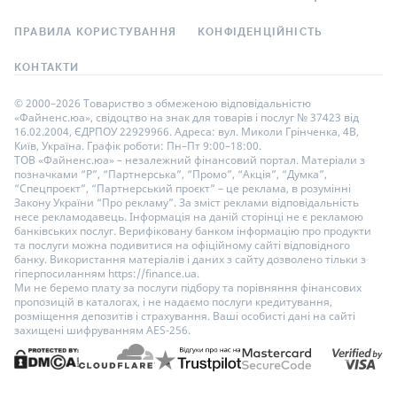
ПРАВИЛА КОРИСТУВАННЯ
КОНФІДЕНЦІЙНІСТЬ
КОНТАКТИ
© 2000–2026 Товариство з обмеженою відповідальністю
«Файненс.юа», свідоцтво на знак для товарів і послуг № 37423 від
16.02.2004, ЄДРПОУ 22929966. Адреса: вул. Миколи Грінченка, 4В,
Київ, Україна. Графік роботи: Пн–Пт 9:00–18:00.
ТОВ «Файненс.юа» – незалежний фінансовий портал. Матеріали з
позначками “Р”, “Партнерська”, “Промо”, “Акція”, “Думка”,
“Спецпроєкт”, “Партнерський проєкт” – це реклама, в розумінні
Закону України “Про рекламу”. За зміст реклами відповідальність
несе рекламодавець. Інформація на даній сторінці не є рекламою
банківських послуг. Верифіковану банком інформацію про продукти
та послуги можна подивитися на офіційному сайті відповідного
банку. Використання матеріалів і даних з сайту дозволено тільки з
гіперпосиланням https://finance.ua.
Ми не беремо плату за послуги підбору та порівняння фінансових
пропозицій в каталогах, і не надаємо послуги кредитування,
розміщення депозитів і страхування. Ваші особисті дані на сайті
захищені шифруванням AES-256.