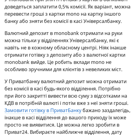
доведеться заплатити 0,5% комісії. Як варіант, можна
перевести гроші з картки mono на картку іншого
банку або зняти без комісії в касі Універсалбанку.
Валютний депозит в monobank отримати на руки
можна тільки у відділеннях Універсалбанку, які є
навіть не в кожному обласному центрі. Ніяк інакше
отримати готівку з депозиту або з валютної картки
monobank вийде. Це робить вклади mono не
особливо зручними для клієнтів з невеликих міст.
У Приватбанку валютний депозит можна отримати
без комісії в касі будь-якого відділення. Потрібно
при його закритті вивести всю суму з відсотками на
КДВ в потрібній валюті і потім вже з неї зняти гроші.
Замовити готівку в ПриватБанку
бажано заздалегідь,
інакше в касі відділення до вашого приходу їх може
просто не виявитися. Це можна легко зробити в
Приват24. Вибираєте найближче відділення, дату