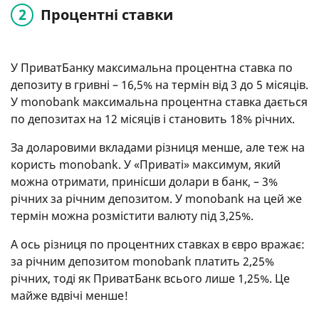
Процентні ставки
У ПриватБанку максимальна процентна ставка по
депозиту в гривні – 16,5% на термін від 3 до 5 місяців.
У monobank максимальна процентна ставка дається
по депозитах на 12 місяців і становить 18% річних.
За доларовими вкладами різниця менше, але теж на
користь monobank. У «Приваті» максимум, який
можна отримати, принісши долари в банк, – 3%
річних за річним депозитом. У monobank на цей же
термін можна розмістити валюту під 3,25%.
А ось різниця по процентних ставках в євро вражає:
за річним депозитом monobank платить 2,25%
річних, тоді як ПриватБанк всього лише 1,25%. Це
майже вдвічі менше!