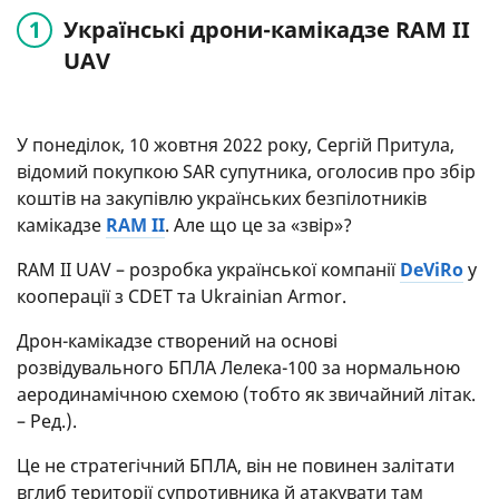
Українські дрони-камікадзе RAM II
UAV
У понеділок, 10 жовтня 2022 року, Сергій Притула,
відомий покупкою SAR супутника, оголосив про збір
коштів на закупівлю українських безпілотників
камікадзе
RAM II
. Але що це за «звір»?
RAM II UAV – розробка української компанії
DeViRo
у
кооперації з CDET та Ukrainian Armor.
Дрон-камікадзе створений на основі
розвідувального БПЛА Лелека-100 за нормальною
аеродинамічною схемою (тобто як звичайний літак.
– Ред.).
Це не стратегічний БПЛА, він не повинен залітати
вглиб території супротивника й атакувати там