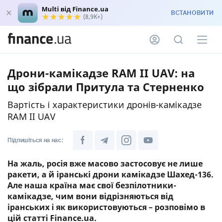
Multi від Finance.ua
ВСТАНОВИТИ
(8,9K+)
Дрони-камікадзе RAM II UAV: на
що зібрали Притула та Стерненко
Вартість і характеристики дронів-камікадзе
RAM II UAV
Підпишіться на нас:
На жаль, росія вже масово застосовує не лише
ракети, а й іранські дрони камікадзе Шахед-136.
Але наша країна має свої безпілотники-
камікадзе, чим вони відрізняються від
іранських і як використовуються – розповімо в
цій статті Finance.ua.