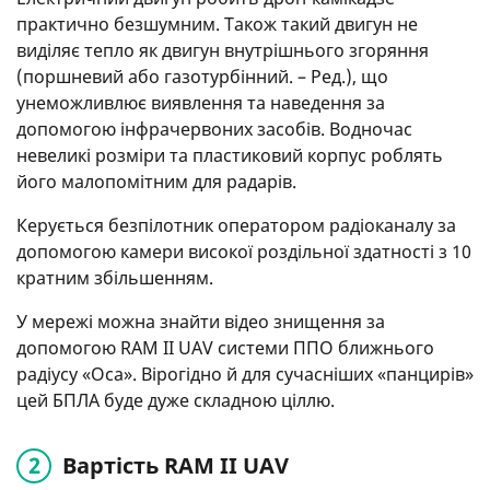
практично безшумним. Також такий двигун не
виділяє тепло як двигун внутрішнього згоряння
(поршневий або газотурбінний. – Ред.), що
унеможливлює виявлення та наведення за
допомогою інфрачервоних засобів. Водночас
невеликі розміри та пластиковий корпус роблять
його малопомітним для радарів.
Керується безпілотник оператором радіоканалу за
допомогою камери високої роздільної здатності з 10
кратним збільшенням.
У мережі можна знайти відео знищення за
допомогою RAM II UAV системи ППО ближнього
радіусу «Оса». Вірогідно й для сучасніших «панцирів»
цей БПЛА буде дуже складною ціллю.
Вартість RAM II UAV