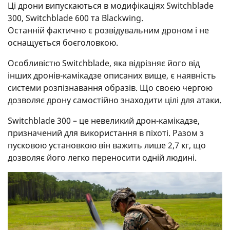
Ці дрони випускаються в модифікаціях Switchblade
300, Switchblade 600 та Blackwing.
Останній фактично є розвідувальним дроном і не
оснащується боєголовкою.
Особливістю Switchblade, яка відрізняє його від
інших дронів-камікадзе описаних вище, є наявність
системи розпізнавання образів. Що своєю чергою
дозволяє дрону самостійно знаходити цілі для атаки.
Switchblade 300 – це невеликий дрон-камікадзе,
призначений для використання в піхоті. Разом з
пусковою установкою він важить лише 2,7 кг, що
дозволяє його легко переносити одній людині.