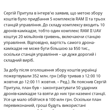
Сергій Притула в інтерв'ю заявив, що метою збору
коштів було придбання 5 комплексів RAM II та трьох
станцій управління. До складу комплексу входить 10
дронів-камікадзе, тобто один комплекс RAM II UAV
коштує 20 мільйонів гривень, включаючи станцію
управління. Відповідно, вартість самого дрона-
камікадзе не може бути більшою за $50 тис.,
оскільки станція управління – це дуже дорогий і
складний виріб.
За добу після оголошення збору коштів українці
пожертвували 352 млн. грн (збір тривав з 12:00 10
жовтня до 12:00 11 жовтня. – Ред.). Як пояснив Сергій
Притула, план був – законтрактувати 50 ударних
дронів-камікадзе та взяти до них три наземні станції.
Усе це мало обійтися в 100 млн грн. Оскільки план
перевиконаний, гроші будуть використані