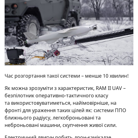
Час розгортання такої системи – менше 10 хвилин!
Як можна зрозуміти з характеристик, RAM II UAV –
безпілотник оперативно-тактичного класу
та використовуватиметься, найімовірніше, на
фронті для ураження таких цілей як: системи ППО
ближнього радіусу, легкоброньовані та
неброньовані машини, скупчення живої сили.
Електричний двигун робить дрон-камікадзе