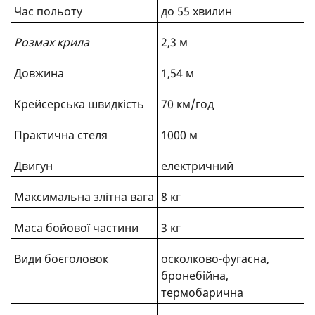
Час польоту
до 55 хвилин
Розмах крила
2,3 м
Довжина
1,54 м
Крейсерська швидкість
70 км/год
Практична стеля
1000 м
Двигун
електричний
Максимальна злітна вага
8 кг
Маса бойової частини
3 кг
Види боєголовок
осколково-фугасна,
бронебійна,
термобарична