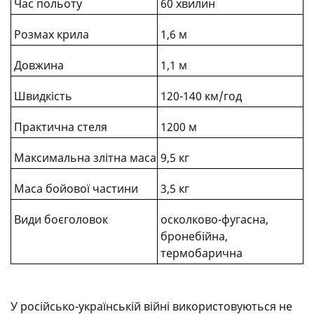
Час польоту
60 хвилин
Розмах крила
1,6 м
Довжина
1,1 м
Швидкість
120-140 км/год
Практична стеля
1200 м
Максимальна злітна маса
9,5 кг
Маса бойової частини
3,5 кг
Види боєголовок
осколково-фугасна,
бронебійна,
термобарична
У російсько-українській війні використовуються не