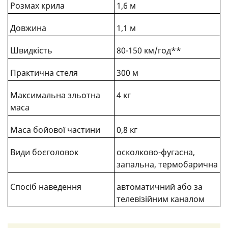
Розмах крила
1,6 м
Довжина
1,1 м
Швидкість
80-150 км/год**
Практична стеля
300 м
Максимальна зльотна
4 кг
маса
Маса бойової частини
0,8 кг
Види боєголовок
осколково-фугасна,
запальна, термобарична
Спосіб наведення
автоматичний або за
телевізійним каналом