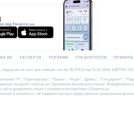
ок від Finance.ua
КА ШІ
ЕКСПЕРТИ
РЕКЛАМА
СПЕЦПРОЄКТИ
ПРАВИЛА
ідоцтво на знак для товарів і послуг № 37423 від 16.02.2004, ЄДРПОУ 22929
ками “Р”, “Партнерська”, “Промо”, “Акція”, “Думка”, “Спецпроєкт”, “Парт
ормація на даній сторінці не є рекламою банківських послуг. Верифікован
 сайту дозволено тільки з гіперпосиланням https://finance.ua.
озицій в каталогах, і не надаємо послуги кредитування, розміщення депози