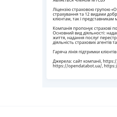
Являється членом МТСБУ
Ліцензію страховою групою «О
страхування та 12 видами добр
клієнтам, так і представникам
Компанія пропонує страхові п
Основний вид діяльності: нада
життя, надання послуг перестра
діяльність страхових агентів та
Гаряча лінія підтримки клієнтів
Джерела: сайт компанії, https:/
https://opendatabot.ua/, https: