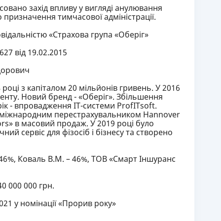
совано захід впливу у вигляді анулювання
о призначення тимчасової адміністрації.
відальністю «Страхова група «Оберіг»
27 від 19.02.2015
дорович
році з капіталом 20 мільйонів гривень. У 2016
менту. Новий бренд - «Оберіг». Збільшення
рік - впровадження IT-системи ProfITsoft.
 міжнародним перестрахувальником Hannover
ors» в масовий продаж. У 2019 році було
ий сервіс для фізосіб і бізнесу та створено
 46%, Коваль В.М. – 46%, ТОВ «Смарт Іншуранс
0 000 000 грн.
21 у номінації «Прорив року»