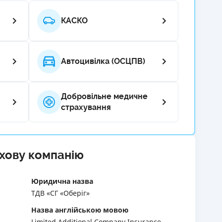
РЕЙТИНГ ДЕБЕТОВИХ
ПУТІВНИ
КАСКО
КАРТОК
СТРАХУ
ЩОМІСЯЧНИЙ ОГЛЯД
ВСІ СТРА
КЕШБЕКУ
Автоцивілка (ОСЦПВ)
СТРАХОВ
ПУТІВНИКИ ПО
БАНКІВСЬКИХ КАРТКАХ
ВІДГУКИ
КОМПАНІ
Добровільне медичне
страхування
ДОСТАВК
КОНТАКТ
ахову компанію
Юридична назва
ТДВ «СГ «Оберіг»
Назва англійською мовою
Limited Additional Company Insurance