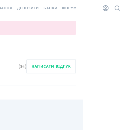
ВАННЯ
ДЕПОЗИТИ
БАНКИ
ФОРУМ
ІЛКА
ВСІ ДЕПОЗИТИ
ВСІ БАНКИ
АННЯ ЖИТЛА ВІД
ДЕПОЗИТИ В USD
ВІДГУКИ ПРО БАНКИ
 ШАХЕДІВ
ДЕПОЗИТИ В EUR
МІКРОФІНАНСОВІ
ХОВКА ЗА КОРДОН
ОРГАНІЗАЦІЇ
БОНУС ДО ДЕПОЗИТІВ
ВІДГУКИ ПРО МФО
(
36
)
НАПИСАТИ ВІДГУК
УМОВИ АКЦІЇ
КАРТА
ПИТАННЯ ТА ВІДПОВІДІ
ННА ВІНЬЄТКА
ДЕПОЗИТНИЙ КАЛЬКУЛЯТОР
 СПІВРОБІТНИКІВ
ПУТІВНИКИ ПО
SSISTANCE
ЗАОЩАДЖЕННЯМ
АННЯ ВІД
Х ВИПАДКІВ