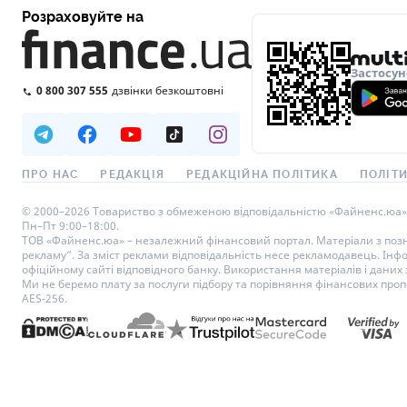
Розраховуйте на
Застосун
0 800 307 555
дзвінки безкоштовні
ПРО НАС
РЕДАКЦІЯ
РЕДАКЦІЙНА ПОЛІТИКА
ПОЛІТИ
© 2000–2026 Товариство з обмеженою відповідальністю «Файненс.юа», св
Пн–Пт 9:00–18:00.
ТОВ «Файненс.юа» – незалежний фінансовий портал. Матеріали з познач
рекламу”. За зміст реклами відповідальність несе рекламодавець. Інф
офіційному сайті відповідного банку. Використання матеріалів і даних з
Ми не беремо плату за послуги підбору та порівняння фінансових проп
AES-256.