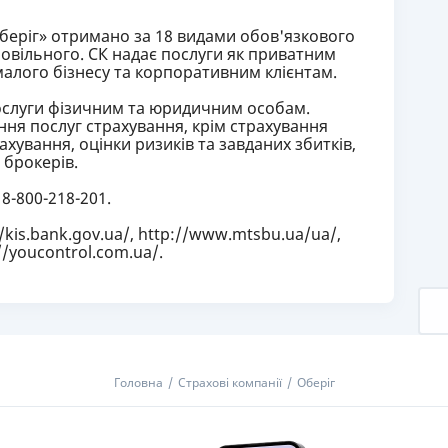
беріг» отримано за 18 видами обов'язкового
овільного. СК надає послуги як приватним
 малого бізнесу та корпоративним клієнтам.
ослуги фізичним та юридичним особам.
ння послуг страхування, крім страхування
хування, оцінки ризиків та завданих збитків,
 брокерів.
 8-800-218-201.
/kis.bank.gov.ua/, http://www.mtsbu.ua/ua/,
//youcontrol.com.ua/.
Головна
Страхові компанії
Оберіг