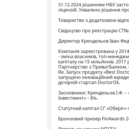
31.12.2024 рішенням НБУ засто
ліцензій. Ухвалено рішення пр
Товариство з додатковою відпо
Свідоцтво про реєстрацію СТ№6
Директор Крендельов Іван Фе
Компанія зареєстрована у 2014 
- зміна власників, топ-менедж
капіталу на 15 мільйонів. 2017 
Партнерство з ПриватБанком,
Re. Запуск продукту «Best Doct
запущено інноваційний юридичн
дочірній стартап DoctorOk.
Засновники: Крендельов І.Ф. –
Інвестмент» – 8%.
Статутний капітал СГ «Оберіг» 4
Бронзовий призер FinAwards 20