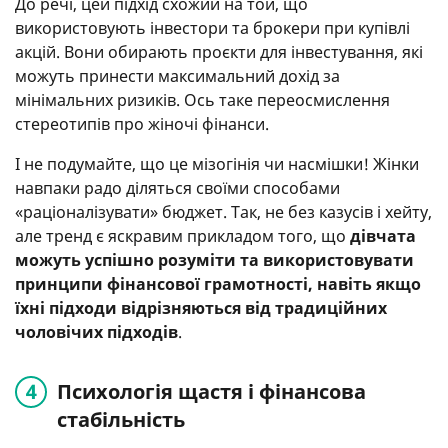
До речі, цей підхід схожий на той, що
використовують інвестори та брокери при купівлі
акцій. Вони обирають проєкти для інвестування, які
можуть принести максимальний дохід за
мінімальних ризиків. Ось таке переосмислення
стереотипів про жіночі фінанси.
І не подумайте, що це мізогінія чи насмішки! Жінки
навпаки радо діляться своїми способами
«раціоналізувати» бюджет. Так, не без казусів і хейту,
але тренд є яскравим прикладом того, що
дівчата
можуть успішно розуміти та використовувати
принципи фінансової грамотності, навіть якщо
їхні підходи відрізняються від традиційних
чоловічих підходів
.
Психологія щастя і фінансова
стабільність