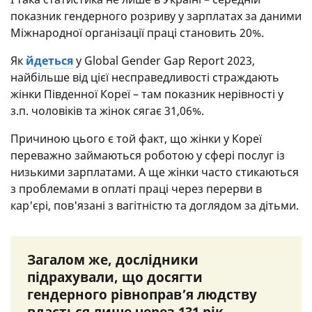
показник гендерного розриву у зарплатах за даними
Міжнародної організації праці становить 20%.
Як
йдеться
у Global Gender Gap Report 2023,
найбільше від цієї несправедливості страждають
жінки Південної Кореї – там показник нерівності у
з.п. чоловіків та жінок сягає 31,06%.
Причиною цього є той факт, що жінки у Кореї
переважно займаються роботою у сфері послуг із
низькими зарплатами. А ще жінки часто стикаються
з проблемами в оплаті праці через перерви в
кар'єрі, пов'язані з вагітністю та доглядом за дітьми.
Загалом же, дослідники
підрахували, що досягти
гендерного рівноправ’я людству
вдасться лише через 131 рік.