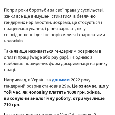
Попри роки боротьби за свої права у суспільстві,
жінки все ще вимушені стикатися із безліччю
гендерних нерівностей. Зокрема, це стосується і
працевлаштування, і рівня зарплат, які у
співвідношенні досі не порівнялися із зарплатами
чоловіків.
Таке явище називається гендерним розривом в
оплаті праці (wage або pay gap), і є однією з
найбільш поширених форм дискримінації на ринку
праці.
Наприклад, в Україні за
даними
2022 року
гендерний розрив становив 29%.
Це означає, що у
той час, як чоловіку платять 1000 грн, жінка,
виконуючи аналогічну роботу, отримує лише
710 грн
.
І така статистика не лише в Україні – середній