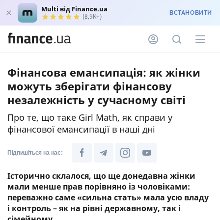
Multi від Finance.ua
ВСТАНОВИТИ
(8,9K+)
Фінансова емансипація: як жінки
можуть зберігати фінансову
незалежність у сучасному світі
Про те, що таке Girl Math, як справи у
фінансової емансипації в наші дні
Підпишіться на нас:
Історично склалося, що ще донедавна жінки
мали менше прав порівняно із чоловіками:
переважно саме «сильна стать» мала усю владу
і контроль – як на рівні державному, так і
сімейному.