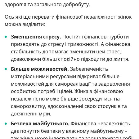
здоров’я та загального добробуту.
Ось які ще переваги фінансової незалежності жінок
можна виділити:
Зменшення стресу.
Постійні фінансові турботи
призводять до стресу і тривожності. А фінансова
стабільність допомагає зменшити цей стрес,
дозволяючи більш спокійно підходити до життя.
Більше можливостей.
Забезпеченість
матеріальними ресурсами відкриває більше
можливостей для самореалізації та задоволення
особистих потреб і цілей. Жінка з фінансовою
незалежністю може більше зосередитися на
саморозвитку, вдосконаленні своїх стосунків та
досягненні мрій.
Безпека майбутнього.
Фінансова незалежність
дає почуття безпеки у власному майбутньому –
так жінка може інвестувати та заощаджувати собі