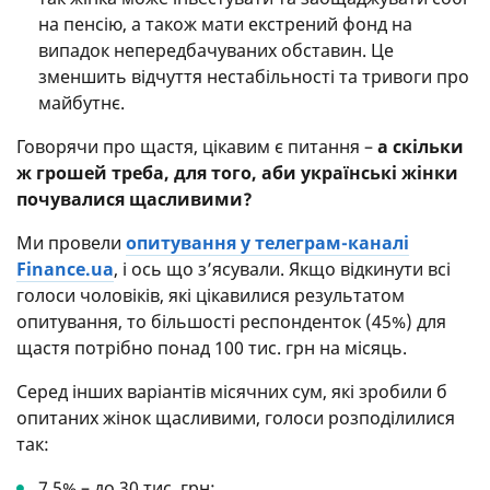
на пенсію, а також мати екстрений фонд на
випадок непередбачуваних обставин. Це
зменшить відчуття нестабільності та тривоги про
майбутнє.
Говорячи про щастя, цікавим є питання –
а скільки
ж грошей треба, для того, аби українські жінки
почувалися щасливими?
Ми провели
опитування у телеграм-каналі
Finance.ua
, і ось що з’ясували. Якщо відкинути всі
голоси чоловіків, які цікавилися результатом
опитування, то більшості респонденток (45%) для
щастя потрібно понад 100 тис. грн на місяць.
Серед інших варіантів місячних сум, які зробили б
опитаних жінок щасливими, голоси розподілилися
так:
7,5% – до 30 тис. грн;