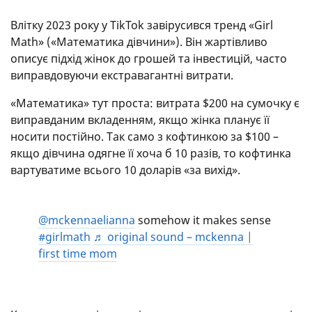
Влітку 2023 року у TikTok завірусився тренд «Girl
Math» («Математика дівчини»). Він жартівливо
описує підхід жінок до грошей та інвестицій, часто
виправдовуючи екстравагантні витрати.
«Математика» тут проста: витрата $200 на сумочку є
виправданим вкладенням, якщо жінка планує її
носити постійно. Так само з кофтинкою за $100 –
якщо дівчина одягне її хоча б 10 разів, то кофтинка
вартуватиме всього 10 доларів «за вихід».
@mckennaelianna
somehow it makes sense
#girlmath
♬ original sound – mckenna |
first time mom