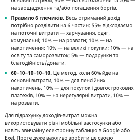
основні потреби, 30% — на свої бажання та 20% —
на заощадження та/або погашення боргів.
Правило 6 глечиків.
Весь отриманий дохід
потрібно розділити на 6 частин: 55% відкладаємо
на поточні витрати — харчування, одяг,
комунальні; 10% — на розваги; 10% — на
накопичення; 10% — на великі покупки; 10% — на
освіту та саморозвиток; 5% — подарунки та
благодійність/донати.
60−10−10−10−10.
Це метод, коли 60% йде на
основні витрати, 10% — для пенсійних
накопичень, 10% — для покупок і довгострокових
платежів, 10% — на нерегулярні витрати, 10% —
на розваги.
Для підрахунку доходів-витрат можна
використовувати різні мобільні застосунки або
навіть звичайну електронну таблицю в Google або
Exel. Проте дуже важливо зробити це своєю