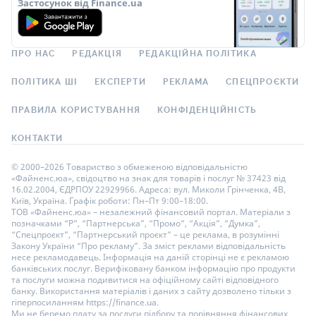
Застосунок від Finance.ua
ПРО НАС
РЕДАКЦІЯ
РЕДАКЦІЙНА ПОЛІТИКА
ПОЛІТИКА ШІ
ЕКСПЕРТИ
РЕКЛАМА
СПЕЦПРОЄКТИ
ПРАВИЛА КОРИСТУВАННЯ
КОНФІДЕНЦІЙНІСТЬ
КОНТАКТИ
© 2000–2026 Товариство з обмеженою відповідальністю
«Файненс.юа», свідоцтво на знак для товарів і послуг № 37423 від
16.02.2004, ЄДРПОУ 22929966. Адреса: вул. Миколи Грінченка, 4В,
Київ, Україна. Графік роботи: Пн–Пт 9:00–18:00.
ТОВ «Файненс.юа» – незалежний фінансовий портал. Матеріали з
позначками “Р”, “Партнерська”, “Промо”, “Акція”, “Думка”,
“Спецпроєкт”, “Партнерський проєкт” – це реклама, в розумінні
Закону України “Про рекламу”. За зміст реклами відповідальність
несе рекламодавець. Інформація на даній сторінці не є рекламою
банківських послуг. Верифіковану банком інформацію про продукти
та послуги можна подивитися на офіційному сайті відповідного
банку. Використання матеріалів і даних з сайту дозволено тільки з
гіперпосиланням https://finance.ua.
Ми не беремо плату за послуги підбору та порівняння фінансових