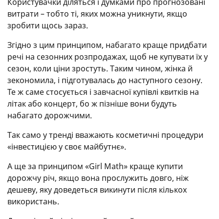
Користувачки діляться і думками про прогнозовані
витрати – тобто ті, яких можна уникнути, якщо
зробити щось зараз.
Згідно з цим принципом, набагато краще придбати
речі на сезонних розпродажах, щоб не купувати їх у
сезон, коли ціни зростуть. Таким чином, жінка й
зекономила, і підготувалась до наступного сезону.
Те ж саме стосується і завчасної купівлі квитків на
літак або концерт, бо ж пізніше вони будуть
набагато дорожчими.
Так само у тренді вважають косметичні процедури
«інвестицією у своє майбутнє».
А ще за принципом «Girl Math» краще купити
дорожчу річ, якщо вона прослужить довго, ніж
дешеву, яку доведеться викинути після кількох
використань.