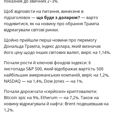
показник до звичних 2−3%.
Щоб відповісти на питання, винесене в
підзаголовок —
що буде з доларом?
— варто
подивитися, як на новину про обрання Трампа
відреагували світові ринки.
Щойно прийшли перші новини про перемогу
Дональда Трампа, індекс долара, який визначає
його ціну щодо інших світових валют, виріс на 1,14%.
Почали рости й ключові фондові індекси: 6
листопада S&P 500, який відображає вартість 500
найбільших американських компаній, виріс на 1,2%,
NASDAQ — на 1,4%, Dow Jones — на 1%.
Почали дорожчати «серйозні» криптовалюти:
Bitcoin зріс на 9%, Etherum — на 7,2%. Також на
новину відреагувала й нафта: Brent подешевшав на
1,2%.