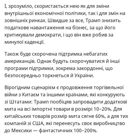
І, зрозуміло, скористається нею як для зміни
внутрішньої економічної політики, так і для змін на
зовнішніх ринках. Швидше за все, Трамп знизить
податкове навантаження на бізнес, за що його
критикували демократи, і що він вже робив за
минулої каденції.
Також буде скорочена підтримка небагатих
американців. Однак будуть скорочуватися й інші
програми підтримки, зокрема закордонні, що
безпосередньо торкнеться й України.
Вірогідним сценарієм є продовження торгівельної
війни з Китаєм та іншими країнами, які конкурують
зі Штатами: Трамп пообіцяв запровадити додаткові
мита на всі імпортні товари в розмірі 10−20%. Для
китайських товарів розмір мита сягне 60%, а для тих
компаній зі США, які перенесуть своє виробництво
до Мексики — фантастичних 100−200%.