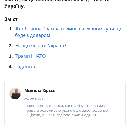
Україну.
Зміст
1.
Як обрання Трампа вплине на економіку та що
буде з доларом
2.
На що чекати Україні?
3.
Трамп і НАТО
4.
Підсумок
Микола Кірєєв
Журналіст
персональні фінанси, спеціалізується у галузі
права, з особливою увагою до законодавчих
ініціатив, рішень судів та прав людини.