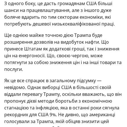
З одного боку, це дасть громадянам США більші
шанси на працевлаштування, але з іншого дуже
боляче вдарить по тим секторам економіки, які
потребують дешевої низькокваліфікованої праці.
Ще однією майже точною дією Трампа буде
розширення дозволів на видобуток нафти. Що
принесе Штатам як додаткові гроші, так і зниження
цін на енергоносії. Що, своєю чергою, може
потягнути за собою зниження цін і на інші товари та
послуги.
Як це все спрацює в загальному підсумку —
невідомо. Однак виборці США в більшості своїй
віддали перевагу Трампу, оскільки вважають, що він
пропонує дієві методи боротьби з економічною
стагнацією та інфляцією, яка в останні роки сягнула
рекордних для США 9%. Не дивно, що американці
голосували за Трампа, якій обіцяв знизити цей