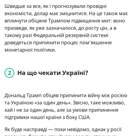
Швидше за все, як і прогнозували провідні
економісти, долар має зміцнитися. На це також має
вплинути обіцяне Трампом підвищення мит: воно
призведе, як уже зазначалося, до росту цін, а в
такому разі Федеральній резервній системі
доведеться припинити процес пом’якшення
монетарної політики.
На що чекати Україні?
Дональд Трамп обіцяв припинити війну між росією
та Україною «за один день». Звісно, таке можливо,
хай і не за один день, але за умови припинення
підтримки нашої країни з боку США.
Як буде насправді — поки невідомо, однак у росії