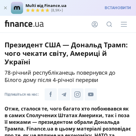
Multi від Finance.ua
ВСТАНОВИТИ
(8,9K+)
Президент США — Дональд Трамп:
чого чекати світу, Америці й
Україні
78-річний республіканець повернувся до
Білого дому після 4-річної перерви
Підпишіться на нас:
Отже, сталося те, чого багато хто побоювався як
в самих Сполучених Штатах Америки, так і поза
її межами — президентом обрали Дональда
Трампа. Finance.ua в цьому матеріалі розповідає
про те, як це вплине на економіку, НАТО та