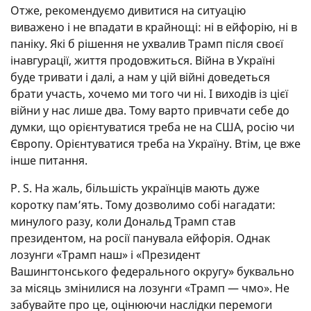
Отже, рекомендуємо дивитися на ситуацію
виважено і не впадати в крайнощі: ні в ейфорію, ні в
паніку. Які б рішення не ухвалив Трамп після своєї
інавгурації, життя продовжиться. Війна в Україні
буде тривати і далі, а нам у цій війні доведеться
брати участь, хочемо ми того чи ні. І виходів із цієї
війни у нас лише два. Тому варто привчати себе до
думки, що орієнтуватися треба не на США, росію чи
Європу. Орієнтуватися треба на Україну. Втім, це вже
інше питання.
P. S.
На жаль, більшість українців мають дуже
коротку пам’ять. Тому дозволимо собі нагадати:
минулого разу, коли Дональд Трамп став
президентом, на росії панувала ейфорія. Однак
лозунги «Трамп наш» і «Президент
Вашингтонського федерального округу» буквально
за місяць змінилися на лозунги «Трамп — чмо». Не
забувайте про це, оцінюючи наслідки перемоги