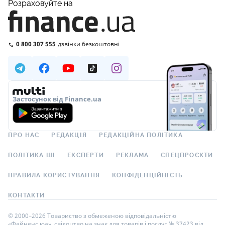
Розраховуйте на
0 800 307 555
дзвінки безкоштовні
Застосунок від Finance.ua
ПРО НАС
РЕДАКЦІЯ
РЕДАКЦІЙНА ПОЛІТИКА
ПОЛІТИКА ШІ
ЕКСПЕРТИ
РЕКЛАМА
СПЕЦПРОЄКТИ
ПРАВИЛА КОРИСТУВАННЯ
КОНФІДЕНЦІЙНІСТЬ
КОНТАКТИ
© 2000–2026 Товариство з обмеженою відповідальністю
«Файненс.юа», свідоцтво на знак для товарів і послуг № 37423 від