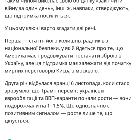
таким чином виконає свою обіцянку «закінчити
війну за один день», інші ж, навпаки, стверджують,
що підтримка посилиться.
У цьому ключі варто згадати дві речі.
Перша — стаття його колишніх радників з
національної безпеки, у якій йдеться про те, що
Америка має продовжувати постачати зброю в
Україну, але ця підтримка має залежати від початку
мирних переговорів Києва з москвою.
Друга річ відбулася вранці 6 листопада, коли стало
зрозуміло, що Трамп переміг: українські
єврооблігації та ВВП-варанти почали рости — вони
подорожчали на 1−1,5%. Що однозначно є
позитивним сигналом — росте лише те, що
цінується.