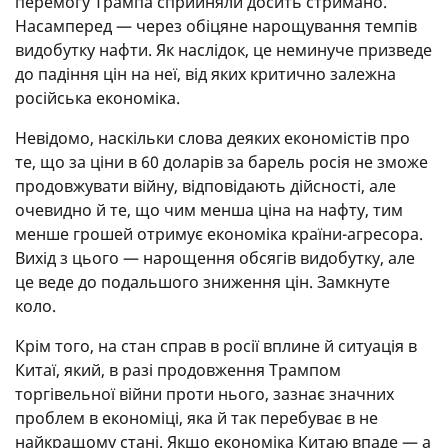
перемогу Трампа сприйняли досить стримано.
Насамперед — через обіцяне нарощування темпів
видобутку нафти. Як наслідок, це неминуче призведе
до падіння цін на неї, від яких критично залежна
російська економіка.
Невідомо, наскільки слова деяких економістів про
те, що за ціни в 60 доларів за барель росія не зможе
продовжувати війну, відповідають дійсності, але
очевидно й те, що чим менша ціна на нафту, тим
менше грошей отримує економіка країни-агресора.
Вихід з цього — нарощення обсягів видобутку, але
це веде до подальшого зниження цін. Замкнуте
коло.
Крім того, на стан справ в росії вплине й ситуація в
Китаї, який, в разі продовження Трампом
торгівельної війни проти нього, зазнає значних
проблем в економіці, яка й так перебуває в не
найкращому стані. Якщо економіка Китаю впаде — а