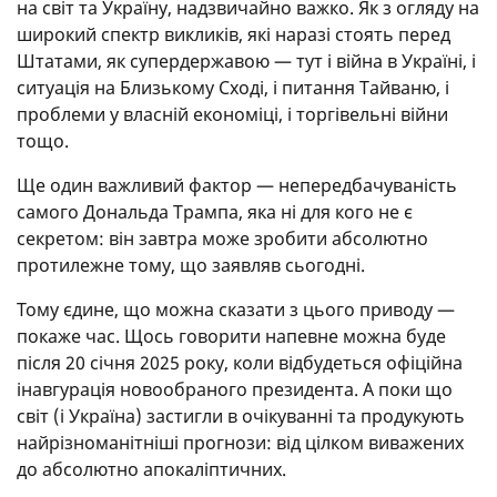
на світ та Україну, надзвичайно важко. Як з огляду на
широкий спектр викликів, які наразі стоять перед
Штатами, як супердержавою — тут і війна в Україні, і
ситуація на Близькому Сході, і питання Тайваню, і
проблеми у власній економіці, і торгівельні війни
тощо.
Ще один важливий фактор — непередбачуваність
самого Дональда Трампа, яка ні для кого не є
секретом: він завтра може зробити абсолютно
протилежне тому, що заявляв сьогодні.
Тому єдине, що можна сказати з цього приводу —
покаже час. Щось говорити напевне можна буде
після 20 січня 2025 року, коли відбудеться офіційна
інавгурація новообраного президента. А поки що
світ (і Україна) застигли в очікуванні та продукують
найрізноманітніші прогнози: від цілком виважених
до абсолютно апокаліптичних.