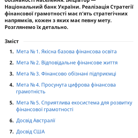
обізнаності населення. Ініціатор —
Національний банк України. Реалізація Стратегії
фінансової грамотності має п’ять стратегічних
напрямків, кожен з яких має певну мету.
Розглянемо їх детально.
Зміст
1.
Мета № 1. Якісна базова фінансова освіта
2.
Мета № 2. Відповідальне фінансове життя
3.
Мета № 3. Фінансово обізнані підприємці
4.
Мета № 4. Просунута цифрова фінансова
грамотність
5.
Мета № 5. Сприятлива екосистема для розвитку
фінансової грамотності
6.
Досвід Австралії
7.
Досвід США