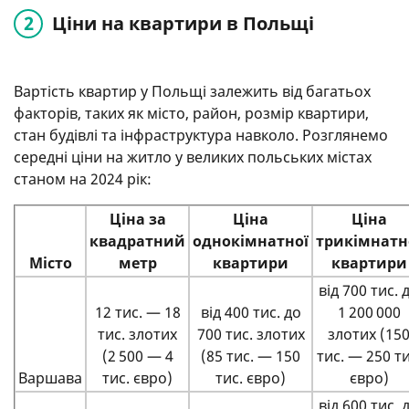
Ціни на квартири в Польщі
Вартість квартир у Польщі залежить від багатьох
факторів, таких як місто, район, розмір квартири,
стан будівлі та інфраструктура навколо. Розглянемо
середні ціни на житло у великих польських містах
станом на 2024 рік:
Ціна за
Ціна
Ціна
квадратний
однокімнатної
трикімнатн
Місто
метр
квартири
квартири
від 700 тис. 
12 тис. — 18
від 400 тис. до
1 200 000
тис. злотих
700 тис. злотих
злотих (15
(2 500 — 4
(85 тис. — 150
тис. — 250 ти
Варшава
тис. євро)
тис. євро)
євро)
від 600 тис. 