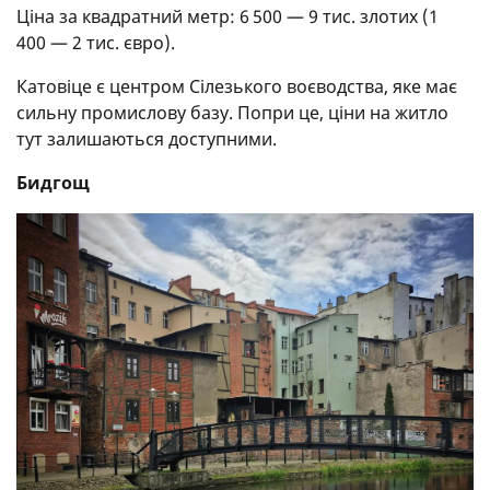
Ціна за квадратний метр: 6 500 — 9 тис. злотих (1
400 — 2 тис. євро).
Катовіце є центром Сілезького воєводства, яке має
сильну промислову базу. Попри це, ціни на житло
тут залишаються доступними.
Бидгощ