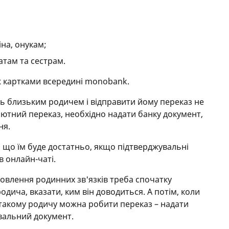
іна, онукам;
атам та сестрам.
ж картками всередині monobank.
ь близьким родичем і відправити йому переказ не
ютний переказ, необхідно надати банку документ,
ня.
, що їм буде достатньо, якщо підтверджувальні
в онлайн-чаті.
овлення родинних зв'язків треба спочатку
дича, вказати, ким він доводиться. А потім, коли
 такому родичу можна робити переказ – надати
вальний документ.