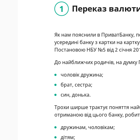
Переказ валют
Як нам пояснили в ПриватБанку, 
усередині банку з картки на карт
Постановою НБУ №5 від 2 січня 20
До найближчих родичів, на думку 
чоловік дружина;
брат, сестра;
син, донька.
Трохи ширше трактує поняття най
отриманою від цього банку, роби
дружинам, чоловікам;
дітям;