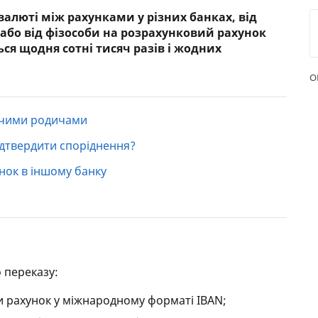
валюті між рахунками у різних банках, від
РЕЙТИНГ ДЕБЕТОВИХ
ПУТІВН
 або від фізособи на розрахунковий рахунок
КАРТОК
СТРАХУ
ься щодня сотні тисяч разів і жодних
ЩОМІСЯЧНИЙ ОГЛЯД
ВСІ СТР
О
КЕШБЕКУ
СТРАХОВ
ПУТІВНИКИ ПО
жчими родичами
БАНКІВСЬКИХ КАРТКАХ
ВІДГУКИ
КОМПАН
дтвердити споріднення?
ДОСТАВК
нок в іншому банку
КОНТАК
 переказу:
и рахунок у міжнародному форматі IBAN;