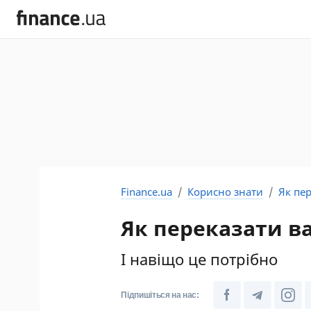
Finance.ua
Корисно знати
Як пе
Як переказати в
І навіщо це потрібно
Підпишіться на нас: