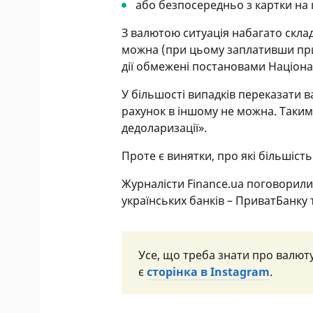
або безпосередньо з картки на к
З валютою ситуація набагато скла
можна (при цьому заплативши прийн
дії обмежені постановами Націона
У більшості випадків переказати в
рахунок в іншому не можна. Таким
дедоларизації».
Проте є винятки, про які більшість
Журналісти Finance.ua поговорили
українських банків – ПриватБанку
Усе, що треба знати про валют
є
сторінка в Instagram
.