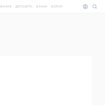
УВАННЯ
ДЕПОЗИТИ
БАНКИ
ФОРУМ
ВІЛКА
ВСІ ДЕПОЗИТИ
ВСІ БАНКИ
ВАННЯ ЖИТЛА ВІД
ДЕПОЗИТИ В USD
ВІДГУКИ ПРО БАНКИ
А ШАХЕДІВ
ДЕПОЗИТИ В EUR
МІКРОФІНАНСОВІ
АХОВКА ЗА КОРДОН
ОРГАНІЗАЦІЇ
БОНУС ДО ДЕПОЗИТІВ
ВІДГУКИ ПРО МФО
УМОВИ АКЦІЇ
КАРТА
ПИТАННЯ ТА ВІДПОВІДІ
ОННА ВІНЬЄТКА
ДЕПОЗИТНИЙ КАЛЬКУЛЯТОР
Я СПІВРОБІТНИКІВ
ПУТІВНИКИ ПО
ASSISTANCE
ЗАОЩАДЖЕННЯМ
ВАННЯ ВІД
ИХ ВИПАДКІВ