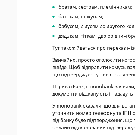
братам, сестрам, племінникам;
батькам, опікунам;
бабусям, дідусям до другого кол
дядькам, тіткам, двоюрідним бр
Тут також йдеться про переказ мі
Звичайно, просто оголосити когос
вийде. Щоб відправити комусь вал
що підтверджує ступінь споріднен
І ПриватБанк, і monobank заявили
документи відсканують і нададуть 
У monobank сказали, що для встан
уточнити номер телефону та ІПН ро
від банку буде підтвердження, що
онлайн відсканований підтверджу