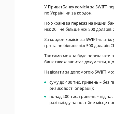
У ПриватБанку комісія за SWIFT-пе
по Україні чи за кордон.
По Україні за переказ на інший ба
ніж 20 і не більше ніж 500 доларів
За кордон комісія за SWIFT-платіж 
грн та не більше ніж 500 доларів С
Так само можна буде переказати в
банк також запитає документи, що
Надіслати за допомогою SWIFT мо
суму до 400 тис. гривень – без 
ризиковості операції);
понад 400 тис. гривень – під ч
разі виїзду на постійне місце п