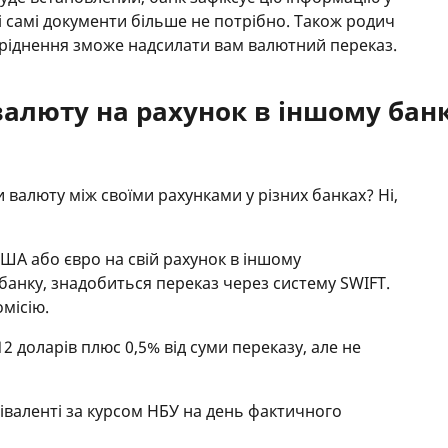
ті самі документи більше не потрібно. Також родич
оріднення зможе надсилати вам валютний переказ.
валюту на рахунок в іншому бан
валюту між своїми рахунками у різних банках? Ні,
ША або євро на свій рахунок в іншому
банку, знадобиться переказ через систему SWIFT.
місію.
2 доларів плюс 0,5% від суми переказу, але не
віваленті за курсом НБУ на день фактичного