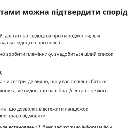
тами можна підтвердити спорід
ей, достатньо свідоцтва про народження; для
надати свідоцтво про шлюб.
но зробити племіннику, знадобиться цілий список
я;
чи сестри, де видно, що у вас є спільні батьки;
нника, де видно, що ваш брат/сестра – це його
ента, що дозволяє відстежити ланцюжок
вне право відмовити.
уде встановлений, банк зафіксує цю інформацію у