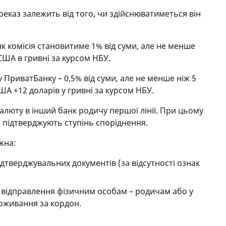
реказ залежить від того, чи здійснюватиметься він
нк комісія становитиме 1% від суми, але не менше
 США в гривні за курсом НБУ.
у ПриватБанку – 0,5% від суми, але не менше ніж 5
ША +12 доларів у гривні за курсом НБУ.
алюту в інший банк родичу першої лінії. При цьому
 підтверджують ступінь споріднення.
жна:
підтверджувальних документів (за відсутності ознак
ас відправлення фізичним особам – родичам або у
роживання за кордон.