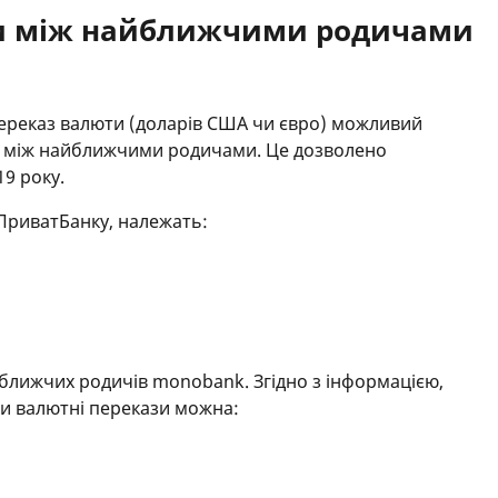
и між найближчими родичами
переказ валюти (доларів США чи євро) можливий
ку між найближчими родичами. Це дозволено
19 року.
ПриватБанку, належать:
ближчих родичів monobank. Згідно з інформацією,
ти валютні перекази можна: