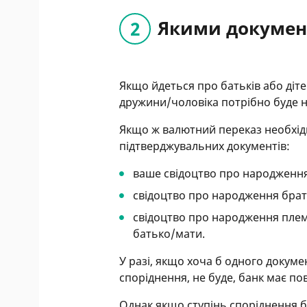
Якими докумен
Якщо йдеться про батьків або діт
дружини/чоловіка потрібно буде 
Якщо ж валютний переказ необхід
підтверджувальних документів:
ваше свідоцтво про народженн
свідоцтво про народження брата 
свідоцтво про народження племі
батько/мати.
У разі, якщо хоча б одного докум
споріднення, не буде, банк має по
Однак якщо ступінь споріднення б