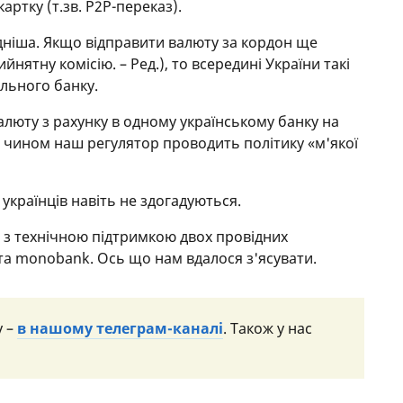
артку (т.зв. P2P-переказ).
дніша. Якщо відправити валюту за кордон ще
ятну комісію. – Ред.), то всередині України такі
льного банку.
алюту з рахунку в одному українському банку на
 чином наш регулятор проводить політику «м'якої
 українців навіть не здогадуються.
 з технічною підтримкою двох провідних
 та monobank. Ось що нам вдалося з'ясувати.
у –
в нашому телеграм-каналі
. Також у нас