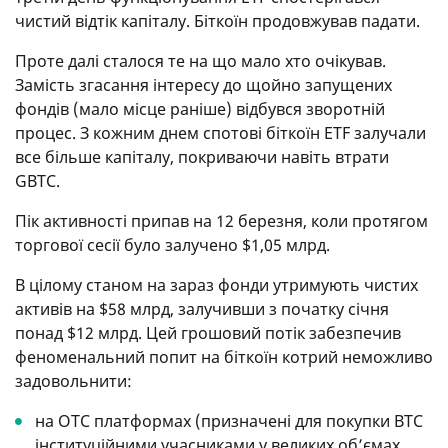
чистий відтік капіталу. Біткоїн продовжував падати.
Проте далі сталося те на що мало хто очікував.
Замість згасання інтересу до щойно запущених
фондів (мало місце раніше) відбувся зворотній
процес. З кожним днем спотові біткоїн ETF залучали
все більше капіталу, покриваючи навіть втрати
GBTC.
Пік активності припав на 12 березня, коли протягом
торгової сесії було залучено $1,05 млрд.
В цілому станом на зараз фонди утримують чистих
активів на $58 млрд, залучивши з початку січня
понад $12 млрд. Цей грошовий потік забезпечив
феноменальний попит на біткоїн котрий неможливо
задовольнити:
на ОТС платформах (призначені для покупки BTC
інституційними учасниками у великих об’ємах