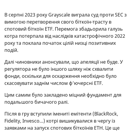
В серпні 2023 року Grayscale виграла суд проти SEC з
вимогою перетворення свого біткоїн-трасту в
спотовий біткоїн ETF. Перемога збадьорила галузь
котра потерпала від наслідків катастрофічного 2022
року та поклала початок цілій низці позитивних
подій.
Далі чиновники анонсували, що апеляції не буде. У
регулятора не було іншого шляху ніж схвалити
фонди, оскільки для оскарження необхідно було
скасовувати заднім числом ф’ючерсні ETF.
Цим самим було закладено міцний фундамент для
подальшого бичачого ралі.
Після в гру вступили імениті емітенти (BlackRock,
Fidelity, Invesco…) котрі вишикувалися в чергу із
заявками на запуск спотових біткоїнів ETH. Це ще