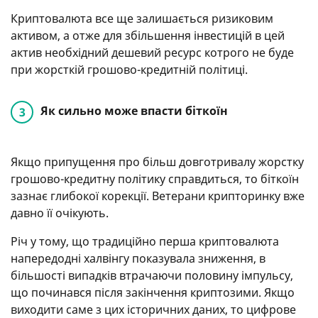
Криптовалюта все ще залишається ризиковим
активом, а отже для збільшення інвестицій в цей
актив необхідний дешевий ресурс котрого не буде
при жорсткій грошово-кредитній політиці.
Як сильно може впасти біткоїн
Якщо припущення про більш довготривалу жорстку
грошово-кредитну політику справдиться, то біткоїн
зазнає глибокої корекції. Ветерани крипторинку вже
давно її очікують.
Річ у тому, що традиційно перша криптовалюта
напередодні халвінгу показувала зниження, в
більшості випадків втрачаючи половину імпульсу,
що починався після закінчення криптозими. Якщо
виходити саме з цих історичних даних, то цифрове