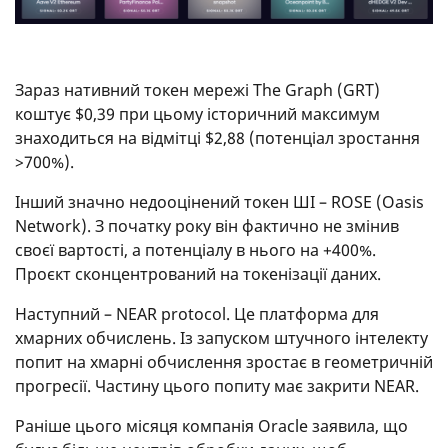
Зараз нативний токен мережі The Graph (GRT)
коштує $0,39 при цьому історичний максимум
знаходиться на відмітці $2,88 (потенціал зростання
>700%).
Інший значно недооцінений токен ШІ – ROSE (Oasis
Network). З початку року він фактично не змінив
своєї вартості, а потенціалу в нього на +400%.
Проєкт сконцентрований на токенізації даних.
Наступний – NEAR protocol. Це платформа для
хмарних обчислень. Із запуском штучного інтелекту
попит на хмарні обчислення зростає в геометричній
прогресії. Частину цього попиту має закрити NEAR.
Раніше цього місяця компанія Oracle заявила, що