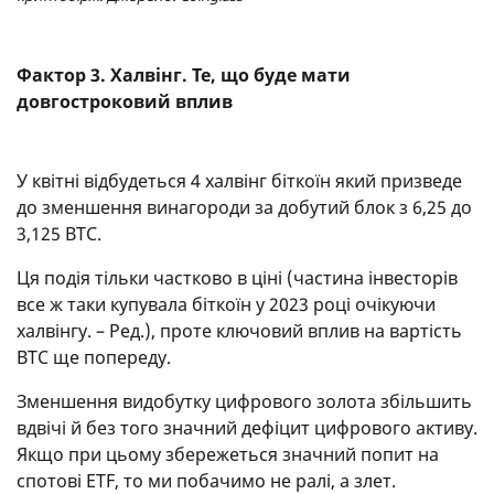
Фактор 3. Халвінг. Те, що буде мати
довгостроковий вплив
У квітні відбудеться 4 халвінг біткоїн який призведе
до зменшення винагороди за добутий блок з 6,25 до
3,125 BTC.
Ця подія тільки частково в ціні (частина інвесторів
все ж таки купувала біткоїн у 2023 році очікуючи
халвінгу. – Ред.), проте ключовий вплив на вартість
BTC ще попереду.
Зменшення видобутку цифрового золота збільшить
вдвічі й без того значний дефіцит цифрового активу.
Якщо при цьому збережеться значний попит на
спотові ETF, то ми побачимо не ралі, а злет.