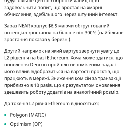
будує більше центрів обробки даних, щоб
задовольнити попит, що зростає на хмарні
обчислення, здебільшого через штучний інтелект.
Зараз NEAR коштує $6,5 маючи обгрунтований
потенціал зростання на більше ніж 300% (найбільше
зростання показав у березні).
Другий напрямок на який вартує звернути увагу це
L2 рішення на базі Ethereum. Хоча може здатися, що
оновлення Dencun пройшло непоміченим надалі
його вплив відобразиться на вартості проєктів, що
працюють в мережі. Зниження комісій за транзакції
приблизно в 10 разів, що є результатом оновлення
здешевить роботу додатків на аналогічний розмір.
До токенів L2 рівня Ethereum відносяться:
Polygon (MATIC)
Optimism (OP)