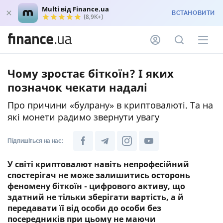
Multi від Finance.ua
ВСТАНОВИТИ
(8,9K+)
Чому зростає біткоїн? І яких
позначок чекати надалі
Про причини «булрану» в криптовалюті. Та на
які монети радимо звернути увагу
Підпишіться на нас:
У світі криптовалют навіть непрофесійний
спостерігач не може залишитись осторонь
феномену біткоїн - цифрового активу, що
здатний не тільки зберігати вартість, а й
передавати її від особи до особи без
посередників при цьому не маючи