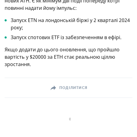
нових ATH. Є як мінімум дві події попереду котрі
повинні надати йому імпульс:
Запуск ETN на лондонській біржі у 2 кварталі 2024
року;
Запуск спотових ETF із забезпеченням в ефірі.
Якщо додати до цього оновлення, що пройшло
вартість у $20000 за ETH стає реальною ціллю
зростання.
ПОДІЛИТИСЯ