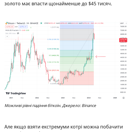
золото має впасти щонайменше до $45 тисяч.
Можливі рівні падіння біткоїн. Джерело: Binance
Але якщо взяти екстремуми котрі можна побачити