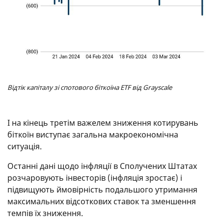
Відтік капіталу зі спотового біткоїна ETF від Grayscale
І на кінець третім важелем зниження котирувань
біткоїн виступає загальна макроекономічна
ситуація.
Останні дані щодо інфляції в Сполучених Штатах
розчаровують інвесторів (інфляція зростає) і
підвищують ймовірність подальшого утримання
максимальних відсоткових ставок та зменшення
темпів їх зниження.