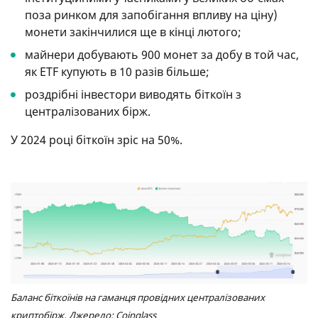
поза ринком для запобігання впливу на ціну)
монети закінчилися ще в кінці лютого;
майнери добувають 900 монет за добу в той час,
як ETF купують в 10 разів більше;
роздрібні інвестори виводять біткоїн з
централізованих бірж.
У 2024 році біткоїн зріс на 50%.
Баланс біткоїнів на гаманця провідних централізованих
криптобірж. Джерело: Coinglass