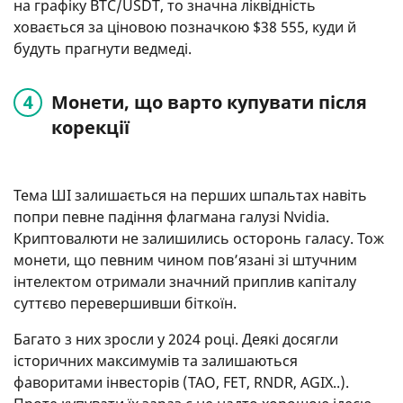
на графіку BTC/USDT, то значна ліквідність
ховається за ціновою позначкою $38 555, куди й
будуть прагнути ведмеді.
Монети, що варто купувати після
корекції
Тема ШІ залишається на перших шпальтах навіть
попри певне падіння флагмана галузі Nvidia.
Криптовалюти не залишились осторонь галасу. Тож
монети, що певним чином пов’язані зі штучним
інтелектом отримали значний приплив капіталу
суттєво перевершивши біткоїн.
Багато з них зросли у 2024 році. Деякі досягли
історичних максимумів та залишаються
фаворитами інвесторів (TAO, FET, RNDR, AGIX..).