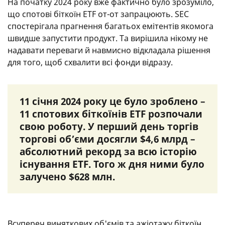
На початку 2024 року вже фактично було зрозуміло,
що спотові біткоїн ETF от-от запрацюють. SEC
спостерігала прагнення багатьох емітентів якомога
швидше запустити продукт. Та вирішила нікому не
надавати переваги й навмисно відкладала рішення
для того, щоб схвалити всі фонди відразу.
11 січня 2024 року це було зроблено –
11 спотових біткоїнів ETF розпочали
свою роботу. У перший день торгів
торгові об’єми досягли $4,6 млрд –
абсолютний рекорд за всю історію
існування ETF. Того ж дня ними було
залучено $628 млн.
Всупереч виняткових об'ємів та ажіотажу біткоїн