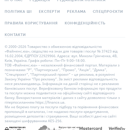
ПОЛІТИКА ШІ
ЕКСПЕРТИ
РЕКЛАМА
СПЕЦПРОЄКТИ
ПРАВИЛА КОРИСТУВАННЯ
КОНФІДЕНЦІЙНІСТЬ
КОНТАКТИ
© 2000–2026 Товариство з обмеженою відповідальністю
«Файненс.юа», свідоцтво на знак для товарів і послуг № 37423 від
16.02.2004, ЄДРПОУ 22929966. Адреса: вул. Миколи Грінченка, 4В,
Київ, Україна. Графік роботи: Пн–Пт 9:00–18:00.
ТОВ «Файненс.юа» – незалежний фінансовий портал. Матеріали з
позначками “Р”, “Партнерська”, “Промо”, “Акція”, “Думка”,
“Спецпроєкт”, “Партнерський проєкт” – це реклама, в розумінні
Закону України “Про рекламу”. За зміст реклами відповідальність
несе рекламодавець. Інформація на даній сторінці не є рекламою
банківських послуг. Верифіковану банком інформацію про продукти
та послуги можна подивитися на офіційному сайті відповідного
банку. Використання матеріалів і даних з сайту дозволено тільки з
гіперпосиланням https://finance.ua.
Ми не беремо плату за послуги підбору та порівняння фінансових
пропозицій в каталогах, і не надаємо послуги кредитування,
розміщення депозитів і страхування. Ваші особисті дані на сайті
захищені шифруванням AES-256.