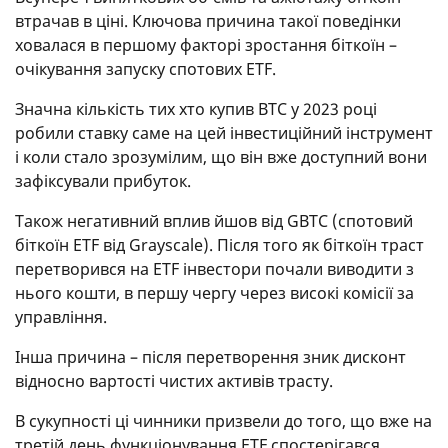
втрачав в ціні. Ключова причина такої поведінки
ховалася в першому факторі зростання біткоїн –
очікування запуску спотових ETF.
Значна кількість тих хто купив BTC у 2023 році
робили ставку саме на цей інвестиційний інструмент
і коли стало зрозумілим, що він вже доступний вони
зафіксували прибуток.
Також негативний вплив йшов від GBTC (спотовий
біткоїн ETF від Grayscale). Після того як біткоїн траст
перетворився на ETF інвестори почали виводити з
нього кошти, в першу чергу через високі комісії за
управління.
Інша причина – після перетворення зник дисконт
відносно вартості чистих активів трасту.
В сукупності ці чинники призвели до того, що вже на
третій день функціонування ETF спостерігався