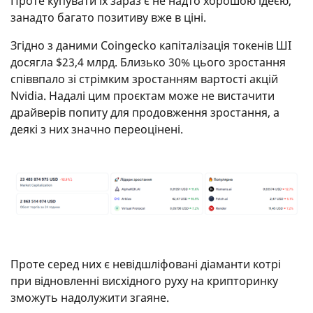
Проте купувати їх зараз є не надто хорошою ідеєю,
занадто багато позитиву вже в ціні.
Згідно з даними Coingecko капіталізація токенів ШІ
досягла $23,4 млрд. Близько 30% цього зростання
співвпало зі стрімким зростанням вартості акцій
Nvidia. Надалі цим проєктам може не вистачити
драйверів попиту для продовження зростання, а
деякі з них значно переоцінені.
Проте серед них є невідшліфовані діаманти котрі
при відновленні висхідного руху на крипторинку
зможуть надолужити згаяне.