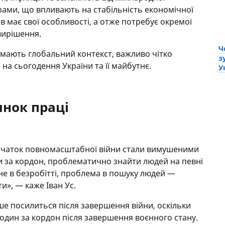
ами, що впливають на стабільність економічної
ів має свої особливості, а отже потребує окремої
 вирішення.
Ч
 мають глобальний контекст, важливо чітко
з
 на сьогодення України та її майбутнє.
У
инок праці
початок повномасштабної війни стали вимушеними
и за кордон, проблематично знайти людей на певні
 не в безробітті, проблема в пошуку людей —
ти», — каже Іван Ус.
ше посилиться після завершення війни, оскільки
 родин за кордон після завершення воєнного стану.