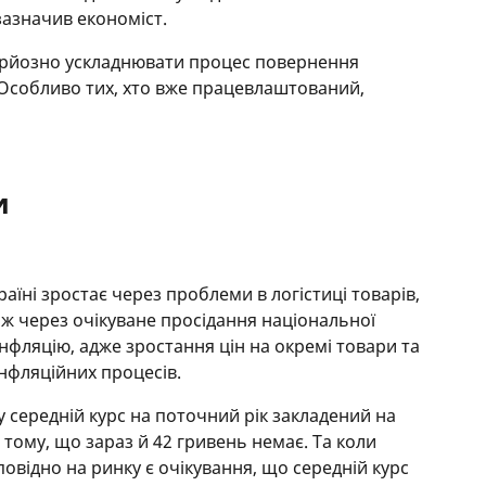
зазначив економіст.
серйозно ускладнювати процес повернення
 Особливо тих, хто вже працевлаштований,
и
раїні зростає через проблеми в логістиці товарів,
ож через очікуване просідання національної
нфляцію, адже зростання цін на окремі товари та
інфляційних процесів.
у середній курс на поточний рік закладений на
 тому, що зараз й 42 гривень немає. Та коли
повідно на ринку є очікування, що середній курс