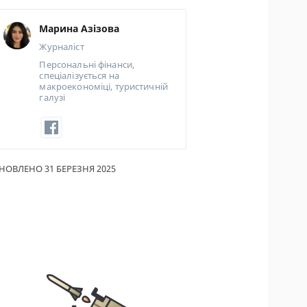
ИКИ ПО
Марина Азізова
ВАННЮ
Журналіст
АХОВІ ПОЛІСИ
Персональні фінанси,
спеціалізується на
макроекономіці, туристичній
І КОМПАНІЇ
галузі
 ПРО СТРАХОВІ
ІЇ
А І ОПЛАТА
НОВЛЕНО 31 БЕРЕЗНЯ 2025
ТИ