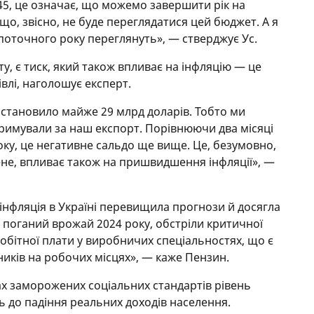
 45, це означає, що можемо завершити рік на
кщо, звісно, не буде переглядатися цей бюджет. А я
 поточного року переглянуть», — стверджує Ус.
у, є тиск, який також впливає на інфляцію — це
влі, наголошує експерт.
 становило майже 29 млрд доларів. Тобто ми
римували за наш експорт. Порівнюючи два місяці
року, це негативне сальдо ще вище. Це, безумовно,
ене, впливає також на пришвидшення інфляції», —
інфляція в Україні перевищила прогнози й досягла
поганий врожай 2024 року, обстріли критичної
обітної плати у виробничих спеціальностях, що є
иків на робочих місцях», — каже Пензин.
вах заморожених соціальних стандартів рівень
ь до падіння реальних доходів населення.