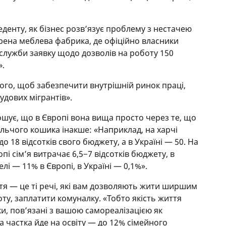
денту, як бізнес розв’язує проблему з нестачею
орена меблева фабрика, де офіційно власники
 служби заявку щодо дозволів на роботу 150
».
того, щоб забезпечити внутрішній ринок праці,
удових мігрантів».
ошує, що в Європі вона вища просто через те, що
льчого кошика інакше: «Наприклад, на харчі
до 18 відсотків свого бюджету, а в Україні — 50. На
опі сім’я витрачає 6,5−7 відсотків бюджету, в
елі — 11% в Європі, в Україні — 0,1%».
ття — це ті речі, які вам дозволяють жити ширшим
оту, заплатити комуналку. «Тобто якість життя
и, пов’язані з вашою самореалізацією як
ка частка йде на освіту — до 12% сімейного