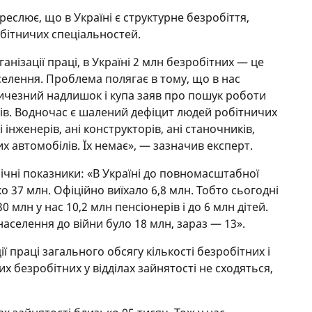
дкреслює, що в Україні є структурне безробіття,
бітничих спеціальностей.
нізації праці, в Україні 2 млн безробітних — це
елення. Проблема полягає в тому, що в нас
личезний надлишок і купа заяв про пошук роботи
стів. Водночас є шалений дефіцит людей робітничих
 інженерів, ані конструкторів, ані станочників,
х автомобілів. Їх немає», — зазначив експерт.
ічні показники: «В Україні до повномасштабної
 37 млн. Офіційно виїхало 6,8 млн. Тобто сьогодні
0 млн у нас 10,2 млн пенсіонерів і до 6 млн дітей.
селення до війни було 18 млн, зараз — 13».
ї праці загального обсягу кількості безробітних і
х безробітних у відділах зайнятості не сходяться,