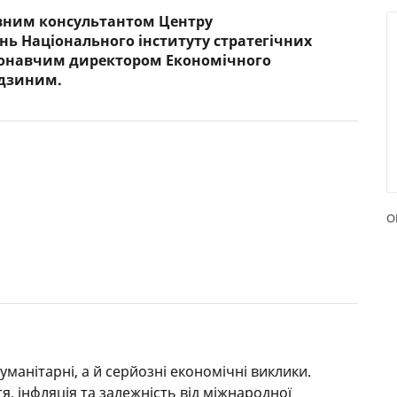
ловним консультантом Центру
РЕЙТИНГ ДЕБЕТОВИХ
ПУТІВН
ь Національного інституту стратегічних
КАРТОК
СТРАХУ
конавчим директором Економічного
ндзиним.
ЩОМІСЯЧНИЙ ОГЛЯД
ВСІ СТР
КЕШБЕКУ
СТРАХОВ
ПУТІВНИКИ ПО
БАНКІВСЬКИХ КАРТКАХ
ВІДГУКИ
КОМПАН
ДОСТАВК
О
КОНТАК
уманітарні, а й серйозні економічні виклики.
я, інфляція та залежність від міжнародної