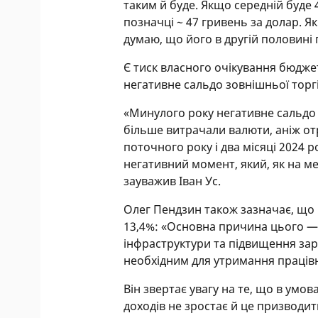
таким й буде. Якщо середній буде
позначці ~ 47 гривень за долар. Я
думаю, що його в другій половині
Є тиск власного очікування бюджет
негативне сальдо зовнішньої торгі
«Минулого року негативне сальдо
більше витрачали валюти, аніж от
поточного року і два місяці 2024 
негативний момент, який, як на м
зауважив Іван Ус.
Олег Пендзин також зазначає, що 
13,4%: «Основна причина цього — 
інфраструктури та підвищення зар
необхідним для утримання працівн
Він звертає увагу на те, що в умо
доходів не зростає й це призводит