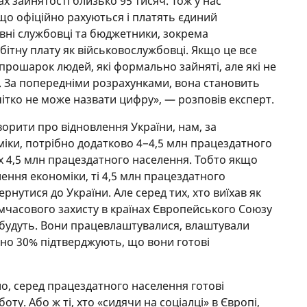
ах зайнятості близько 95 тисяч. Тож у нас
 що офіційно рахуються і платять єдиний
вні службовці та бюджетники, зокрема
обітну плату як військовослужбовці. Якщо це все
прошарок людей, які формально зайняті, але які не
а. За попередніми розрахунками, вона становить
чітко не може назвати цифру», — розповів експерт.
ворити про відновлення України, нам, за
іки, потрібно додатково 4−4,5 млн працездатного
их 4,5 млн працездатного населення. Тобто якщо
ення економіки, ті 4,5 млн працездатного
нутися до України. Але серед тих, хто виїхав як
имчасового захисту в країнах Європейського Союзу
 будуть. Вони працевлаштувалися, влаштували
зно 30% підтверджують, що вони готові
о, серед працездатного населення готові
оту. Або ж ті, хто «сидячи на соціалці» в Європі,