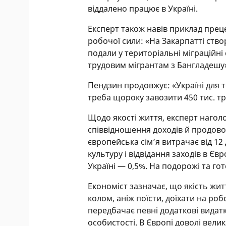
віддалено працює в Україні.
Експерт також навів приклад преце
робочої сили: «На Закарпатті ств
подали у територіальні міграційні
трудовим мігрантам з Бангладешу
Пендзин продовжує: «Україні для 
треба щороку завозити 450 тис. тр
Щодо якості життя, експерт нагол
співвідношення доходів й продово
європейська сім’я витрачає від 12 
культуру і відвідання заходів в Євр
Україні — 0,5%. На подорожі та гот
Економіст зазначає, що якість жи
колом, аніж поїсти, доїхати на роб
передбачає певні додаткові видатк
особистості. В Європі доволі вели