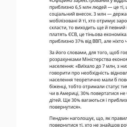
«Офіційно зареєстрованих у відділ
приблизно 6,5 млн людей — це ті,
соціальний внесок. 3 млн — держа
мобілізовані й ті, хто отримує зар
скласти, то виходить ще й певний 
платять ЄСВ, це тіньова економік
приблизно 37% від ВВП, але ніхто 
За його словами, для того, щоб го
розрахунками Міністерства економ
населення: «Виїхало до 7 млн, з н
говорити про необхідність відновл
населення теоретично мали б повер
біженці, тобто отримали статус т
чи в Америці, 30% повертатися не
дітей. Ще 30% вагаються і прибли
повернутися».
Пендзин наголошує, що, як правил
повернутися ті, хто не знайшов роб