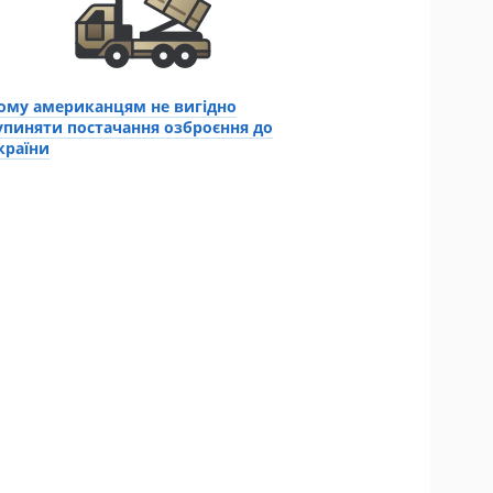
ому американцям не вигідно
упиняти постачання озброєння до
країни