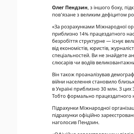
Олег Пендзин
, з іншого боку, пі
пов’язане з великим дефіцитом ро
«За розрахунками Міжнародної орга
приблизно 14% працездатного нас
безробіття структурне — існує ве
від економістів, юристів, журналі
спеціальностей. Ви не знайдете ані
слюсарів чи водіїв великовантажни
Він також проаналізував демограф
війни населення становило близько
в Україні приблизно 30 млн. З цих 3
Тобто формально працездатного на
Підрахунки Міжнародної організаці
підрахунки офіційно зареєстровани
наголосив Пендзин.