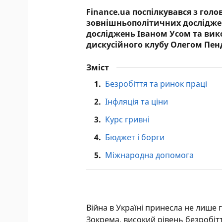
Finance.ua поспілкувався з го
зовнішньополітичних досліджен
досліджень Іваном Усом та ви
дискусійного клубу Олегом Пе
Зміст
1.
Безробіття та ринок праці
2.
Інфляція та ціни
3.
Курс гривні
4.
Бюджет і борги
5.
Міжнародна допомога
Війна в Україні принесла не лише г
Зокрема, високий рівень безробітт