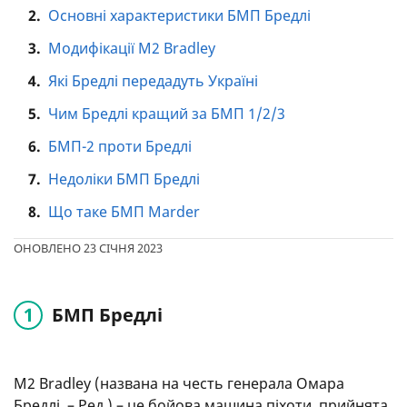
2.
Основні характеристики БМП Бредлі
3.
Модифікації M2 Bradley
4.
Які Бредлі передадуть Україні
5.
Чим Бредлі кращий за БМП 1/2/3
6.
БМП-2 проти Бредлі
7.
Недоліки БМП Бредлі
8.
Що таке БМП Marder
ОНОВЛЕНО 23 СІЧНЯ 2023
БМП Бредлі
M2 Bradley (названа на честь генерала Омара
Бредлі. – Ред.) – це бойова машина піхоти, прийнята