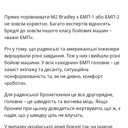
Прямо порівнювати M2 Bradley з БМП-1 або БМП-2
не зовсім коректно. Багато експертів відносять
Бредлі до зовсім іншого класу бойових машин –
«важкі БМП».
Річ у тому, що радянські та американські інженери
вирішували різні завдання. Тож у них і вийшли різні
бойові машини. У всіх «західних» БМП головне – це
захист екіпажу та десанту, ситуаційна
поінформованість та, як не дивно, комфорт
«роботи».
Для радянської бронетехніки це все другорядне,
головне – це швидкість та вогнева міць. Якщо
бронею при цьому доводиться жертвувати, що ж, є
надія, що у швидку ціль не влучать.
У випадку української армії Бредлі так чи інакше