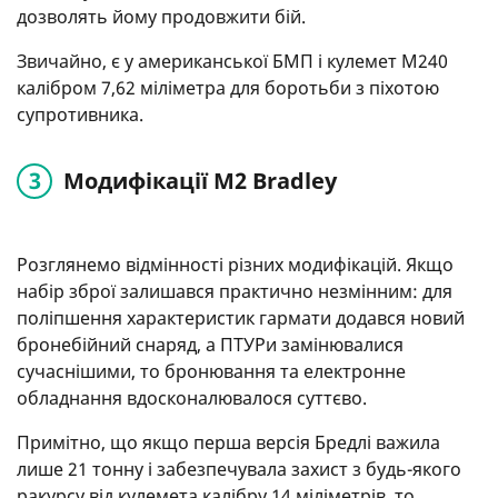
дозволять йому продовжити бій.
Звичайно, є у американської БМП і кулемет М240
калібром 7,62 міліметра для боротьби з піхотою
супротивника.
Модифікації M2 Bradley
Розглянемо відмінності різних модифікацій. Якщо
набір зброї залишався практично незмінним: для
поліпшення характеристик гармати додався новий
бронебійний снаряд, а ПТУРи замінювалися
сучаснішими, то бронювання та електронне
обладнання вдосконалювалося суттєво.
Примітно, що якщо перша версія Бредлі важила
лише 21 тонну і забезпечувала захист з будь-якого
ракурсу від кулемета калібру 14 міліметрів, то