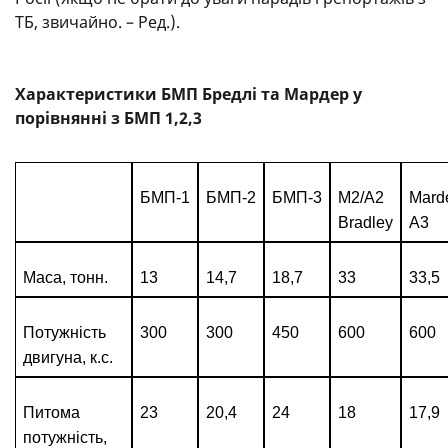
ТБ, звичайно. – Ред.).
Характеристики БМП Бредлі та Мардер у
порівнянні з БМП 1,2,3
БМП-1
БМП-2
БМП-3
M2/A2
Mard
Bradley
A3
Маса, тонн.
13
14,7
18,7
33
33,5
Потужні
сть
300
300
450
600
600
двиг
уна
,
к
.с.
Питома
23
20,4
24
18
17,9
потужні
сть,