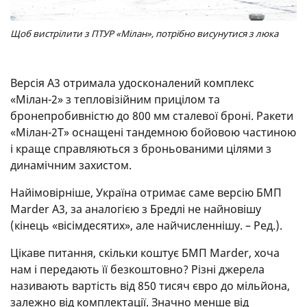
Щоб вистрілити з ПТУР «Мілан», потрібно висунутися з люка
Версія А3 отримала удосконалений комплекс
«Мілан-2» з тепловізійним прицілом та
бронепробивністю до 800 мм сталевої броні. Ракети
«Мілан-2Т» оснащені тандемною бойовою частиною
і краще справляються з броньованими цілями з
динамічним захистом.
Найімовірніше, Україна отримає саме версію БМП
Marder A3, за аналогією з Бредлі не найновішу
(кінець «вісімдесятих», але найчисленнішу. – Ред.).
Цікаве питання, скільки коштує БМП Marder, хоча
нам і передають її безкоштовно? Різні джерела
називають вартість від 850 тисяч євро до мільйона,
залежно від комплектації. Значно менше від