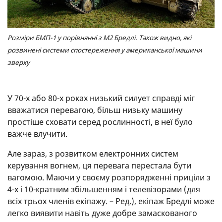
Розміри БМП-1 у порівнянні з M2 Бредлі. Також видно, які
розвинені системи спостереження у американської машини
зверху
У 70-х або 80-х роках низький силует справді міг
вважатися перевагою, більш низьку машину
простіше сховати серед рослинності, в неї було
важче влучити.
Але зараз, з розвитком електронних систем
керування вогнем, ця перевага перестала бути
вагомою. Маючи у своєму розпорядженні приціли з
4-х і 10-кратним збільшенням і телевізорами (для
всіх трьох членів екіпажу. – Ред.), екіпаж Бредлі може
легко виявити навіть дуже добре замаскованого