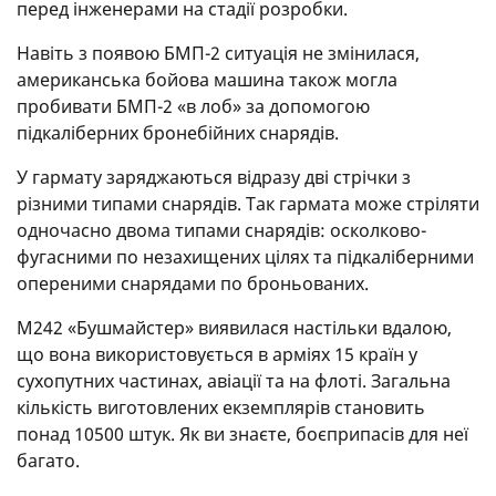
перед інженерами на стадії розробки.
Навіть з появою БМП-2 ситуація не змінилася,
американська бойова машина також могла
пробивати БМП-2 «в лоб» за допомогою
підкаліберних бронебійних снарядів.
У гармату заряджаються відразу дві стрічки з
різними типами снарядів. Так гармата може стріляти
одночасно двома типами снарядів: осколково-
фугасними по незахищених цілях та підкаліберними
опереними снарядами по броньованих.
M242 «Бушмайстер» виявилася настільки вдалою,
що вона використовується в арміях 15 країн у
сухопутних частинах, авіації та на флоті. Загальна
кількість виготовлених екземплярів становить
понад 10500 штук. Як ви знаєте, боєприпасів для неї
багато.