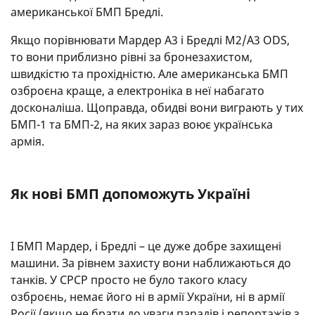
американської БМП Бредлі.
Якщо порівнювати Мардер А3 і Бредлі M2/A3 ODS,
то вони приблизно рівні за бронезахистом,
швидкістю та прохідністю. Але американська БМП
озброєна краще, а електроніка в неї набагато
досконаліша. Щоправда, обидві вони виграють у тих
БМП-1 та БМП-2, на яких зараз воює українська
армія.
Як нові БМП допоможуть Україні
І БМП Мардер, і Бредлі – це дуже добре захищені
машини. За рівнем захисту вони наближаються до
танків. У СРСР просто не було такого класу
озброєнь, немає його ні в армії України, ні в армії
Росії (якщо не брати до уваги парадів і репортажів з