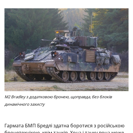
M2 Bradley з додатковою бронею, щоправда, без блоків
динамічного захисту
Гармата БМП Бредлі здатна боротися з російською
бронетехнікою, крім танків. Хоча і танку вона може