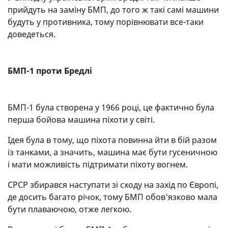
прийдуть на заміну БМП, до того ж такі самі машини
будуть у противника, тому порівнювати все-таки
доведеться.
БМП-1 проти Бредлі
БМП-1 була створена у 1966 році, це фактично була
перша бойова машина піхоти у світі.
Ідея була в тому, що піхота повинна йти в бій разом
із танками, а значить, машина має бути гусеничною
і мати можливість підтримати піхоту вогнем.
СРСР збирався наступати зі сходу на захід по Європі,
де досить багато річок, тому БМП обов'язково мала
бути плаваючою, отже легкою.