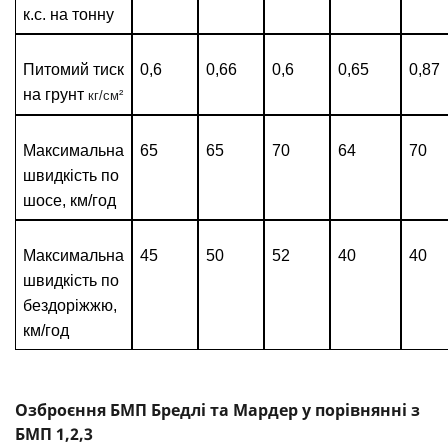
к.с. на тонну
Питомий тиск
0,6
0,66
0,6
0,65
0,87
на грунт
кг/см²
Максимальна
65
65
70
64
70
швидкість
по
шосе, км/год
Максимальна
45
50
52
40
40
швидкість
по
бездоріжжю,
км/
год
Озброєння БМП Бредлі та Мардер у порівнянні з
БМП 1,2,3