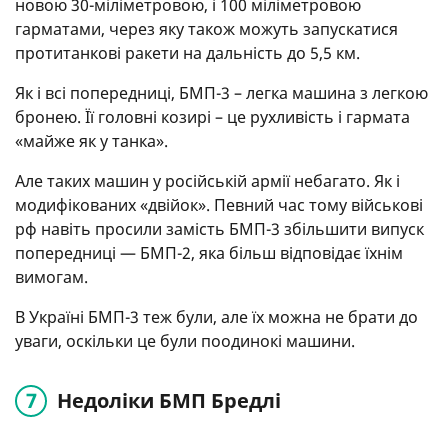
новою 30-міліметровою, і 100 міліметровою
гарматами, через яку також можуть запускатися
протитанкові ракети на дальність до 5,5 км.
Як і всі попередниці, БМП-3 – легка машина з легкою
бронею. Її головні козирі – це рухливість і гармата
«майже як у танка».
Але таких машин у російській армії небагато. Як і
модифікованих «двійок». Певний час тому військові
рф навіть просили замість БМП-3 збільшити випуск
попередниці — БМП-2, яка більш відповідає їхнім
вимогам.
В Україні БМП-3 теж були, але їх можна не брати до
уваги, оскільки це були поодинокі машини.
Недоліки БМП Бредлі