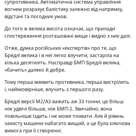
супротивника. Автоматична система управління
вогнем розрахує балістику залежно від напрямку,
відстані та погодних умов.
До того ж велика висота означає, що прилади
спостереження розташовані вище і видно з них далі.
Отже, думка російських «експертів» про те, що
Бредлі велика і в неї легко влучити, застаріла на
кілька десятиліть. Насправді БМП Бредлі велика,
«бачить» далеко й добре.
Тому перша виявить противника, перша вистрілить
і, найімовірніше, влучить з першого разу.
Бредлі версії M2/A3 важить аж 33 тонни, це більш
ніж удвічі більше, ніж БМП-2. Звичайно, вона
повільніше їздить і не може плавати. Але й рівень
захисту машини набагато вищий, а це була ключова
вимога при її створенні.