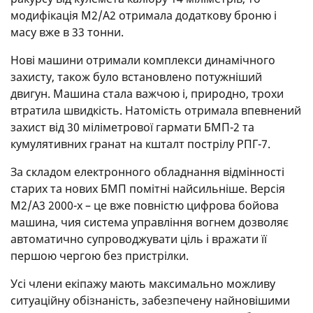
модифікація M2/A2 отримала додаткову броню і
масу вже в 33 тонни.
Нові машини отримали комплекси динамічного
захисту, також було встановлено потужніший
двигун. Машина стала важчою і, природно, трохи
втратила швидкість. Натомість отримала впевнений
захист від 30 міліметрової гармати БМП-2 та
кумулятивних гранат на кшталт пострілу РПГ-7.
За складом електронного обладнання відмінності
старих та нових БМП помітні найсильніше. Версія
M2/A3 2000-х – це вже повністю цифрова бойова
машина, чия система управління вогнем дозволяє
автоматично супроводжувати ціль і вражати її
першою чергою без пристрілки.
Усі члени екіпажу мають максимально можливу
ситуаційну обізнаність, забезпечену найновішими