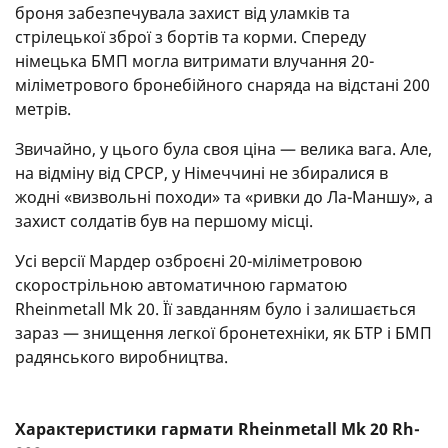
броня забезпечувала захист від уламків та
стрілецької зброї з бортів та корми. Спереду
німецька БМП могла витримати влучання 20-
міліметрового бронебійного снаряда на відстані 200
метрів.
Звичайно, у цього була своя ціна — велика вага. Але,
на відміну від СРСР, у Німеччині не збиралися в
жодні «визвольні походи» та «ривки до Ла-Маншу», а
захист солдатів був на першому місці.
Усі версії Мардер озброєні 20-міліметровою
скорострільною автоматичною гарматою
Rheinmetall Mk 20. Її завданням було і залишається
зараз — знищення легкої бронетехніки, як БТР і БМП
радянського виробництва.
Характеристики гармати Rheinmetall Mk 20 Rh-