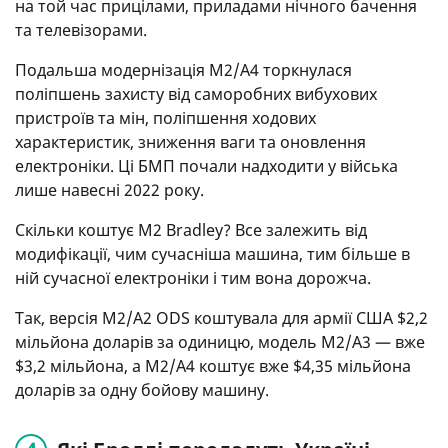
на той час прицілами, приладами нічного бачення
та телевізорами.
Подальша модернізація M2/A4 торкнулася
поліпшень захисту від саморобних вибухових
пристроїв та мін, поліпшення ходових
характеристик, зниження ваги та оновлення
електроніки. Ці БМП почали надходити у війська
лише навесні 2022 року.
Скільки коштує М2 Bradley? Все залежить від
модифікації, чим сучасніша машина, тим більше в
ній сучасної електроніки і тим вона дорожча.
Так, версія M2/A2 ODS коштувала для армії США $2,2
мільйона доларів за одиницю, модель M2/A3 — вже
$3,2 мільйона, а M2/A4 коштує вже $4,35 мільйона
доларів за одну бойову машину.