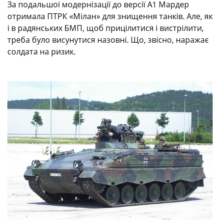
За подальшої модернізації до версії А1 Мардер
отримала ПТРК «Мілан» для знищення танків. Але, як
і в радянських БМП, щоб прицілитися і вистрілити,
треба було висунутися назовні. Що, звісно, наражає
солдата на ризик.