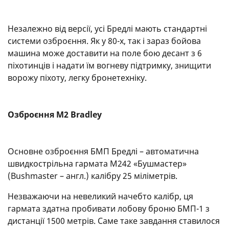
Незалежно від версії, усі Бредлі мають стандартні
системи озброєння. Як у 80-х, так і зараз бойова
машина може доставити на поле бою десант з 6
піхотинців і надати їм вогневу підтримку, знищити
ворожу піхоту, легку бронетехніку.
Озброєння M2 Bradley
Основне озброєння БМП Бредлі – автоматична
швидкострільна гармата M242 «Бушмастер»
(Bushmaster – англ.) калібру 25 міліметрів.
Незважаючи на невеликий начебто калібр, ця
гармата здатна пробивати лобову броню БМП-1 з
дистанції 1500 метрів. Саме таке завдання ставилося