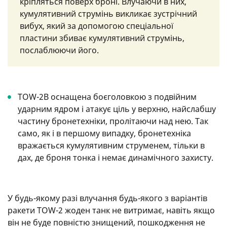
кріпляться поверх броні. Влучаючи в них,
кумулятивний струмінь викликає зустрічний
вибух, який за допомогою спеціальної
пластини збиває кумулятивний струмінь,
послаблюючи його.
TOW-2B оснащена боєголовкою з подвійним
ударним ядром і атакує ціль у верхню, найслабшу
частину бронетехніки, пролітаючи над нею. Так
само, як і в першому випадку, бронетехніка
вражається кумулятивним струменем, тільки в
дах, де броня тонка і немає динамічного захисту.
У будь-якому разі влучання будь-якого з варіантів
ракети TOW-2 жоден танк не витримає, навіть якщо
він не буде повністю знищений, пошкодження не