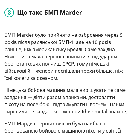
Що таке БМП Marder
БМП Marder було прийнято на озброєння через 5
років після радянської БМП-1, але на 10 років
раніше, ніж американську Бредлі. Саме західна
Німеччина мала першою опинитися під ударом
бронетанкових полчищ СРСР, тому німецькі
військові й інженери поспішали трохи більше, ніж
їхні колеги за океаном.
Німецька бойова машина мала вирішувати те саме
завдання — діяти разом з танками, доставляти
піхоту на поле бою і підтримувати її вогнем. Тільки
вирішили це завдання інженери Rheinmetall інакше.
БМП Мардер перших версій була найбільш
броньованою бойовою машиною піхоти у світі. Її