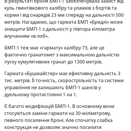
В результаті броня БМП-1 забезпечувала захист від
куль гвинтівкового калібру та уламків з бортів та
корми і від снарядів 23 мм спереду на дальності 500
метрів. Нагадаємо, що гармата БМП «Бредлі» може
знищити БМП-1 з дальності у півтора кілометра
влучанням «в лоб».
БМП-1 теж має «гармату» калібру 73, але це
фактично гранатомет з максимальною дальністю
пуску кумулятивних гранат до 1300 метрів.
Гармата «Бушмайстер» має ефективну дальність 3
тис. метрів. Її точність, скорострільність та системи
управління не залишають БМП-1 шансів у
дуельному протистоянні 1 на 1.
Є багато модифікацій БМП-1. В основному вони
стосуються заміни гармати на 30-міліметрову,
певного посилення броні. Але спочатку слабка
конструкція не дозволяє значно посилити