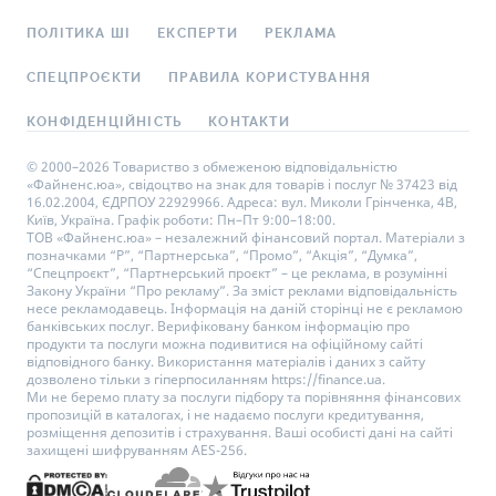
ПОЛІТИКА ШІ
ЕКСПЕРТИ
РЕКЛАМА
СПЕЦПРОЄКТИ
ПРАВИЛА КОРИСТУВАННЯ
КОНФІДЕНЦІЙНІСТЬ
КОНТАКТИ
© 2000–2026 Товариство з обмеженою відповідальністю
«Файненс.юа», свідоцтво на знак для товарів і послуг № 37423 від
16.02.2004, ЄДРПОУ 22929966. Адреса: вул. Миколи Грінченка, 4В,
Київ, Україна. Графік роботи: Пн–Пт 9:00–18:00.
ТОВ «Файненс.юа» – незалежний фінансовий портал. Матеріали з
позначками “Р”, “Партнерська”, “Промо”, “Акція”, “Думка”,
“Спецпроєкт”, “Партнерський проєкт” – це реклама, в розумінні
Закону України “Про рекламу”. За зміст реклами відповідальність
несе рекламодавець. Інформація на даній сторінці не є рекламою
банківських послуг. Верифіковану банком інформацію про
продукти та послуги можна подивитися на офіційному сайті
відповідного банку. Використання матеріалів і даних з сайту
дозволено тільки з гіперпосиланням https://finance.ua.
Ми не беремо плату за послуги підбору та порівняння фінансових
пропозицій в каталогах, і не надаємо послуги кредитування,
розміщення депозитів і страхування. Ваші особисті дані на сайті
захищені шифруванням AES-256.