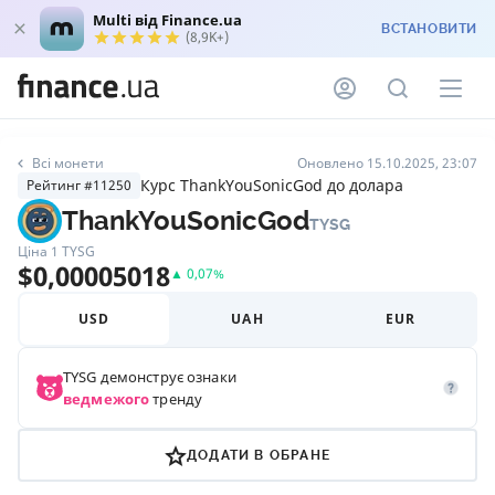
Multi від Finance.ua
ВСТАНОВИТИ
(8,9K+)
Всі монети
Оновлено 15.10.2025, 23:07
Курс ThankYouSonicGod до долара
Рейтинг #11250
ThankYouSonicGod
TYSG
Ціна 1
TYSG
$
0,00005018
▲
0,07
%
USD
UAH
EUR
TYSG
демонструє ознаки
ведмежого
тренду
ДОДАТИ В ОБРАНЕ