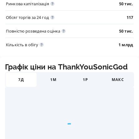
Ринкова капіталізація
50 тис.
Обсяг торгів за 24 год
117
Повністю розведена оцінка
50 тис.
Кількість в обігу
1 млрд
Графік ціни на ThankYouSonicGod
7Д
1М
1Р
МАКС