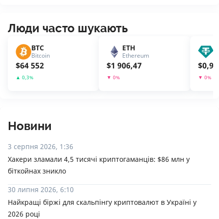
Люди часто шукають
BTC
ETH
U
Bitcoin
Ethereum
T
$
64 552
$
1 906,47
$
0,99
▲
0,3
%
▼
0
%
▼
0
%
Новини
3 серпня 2026, 1:36
Хакери зламали 4,5 тисячі криптогаманців: $86 млн у
біткойнах зникло
30 липня 2026, 6:10
Найкращі біржі для скальпінгу криптовалют в Україні у
2026 році