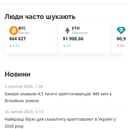
Люди часто шукають
BTC
ETH
U
Bitcoin
Ethereum
T
$
64 627
$
1 908,66
$
0,99
▲
0,7
%
▲
2
%
▼
0
%
Новини
3 серпня 2026, 1:36
Хакери зламали 4,5 тисячі криптогаманців: $86 млн у
біткойнах зникло
30 липня 2026, 6:10
Найкращі біржі для скальпінгу криптовалют в Україні у
2026 році