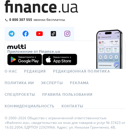
0 800 307 555
звонки бесплатны
Приложение от Finance.ua
О НАС
РЕДАКЦИЯ
РЕДАКЦИОННАЯ ПОЛИТИКА
ПОЛИТИКА ИИ
ЭКСПЕРТЫ
РЕКЛАМА
СПЕЦПРОЕКТЫ
ПРАВИЛА ПОЛЬЗОВАНИЯ
КОНФИДЕНЦИАЛЬНОСТЬ
КОНТАКТЫ
© 2000–2026 Общество с ограниченной ответственностью
«Файненс.юа», свидетельство на знак для товаров и услуг № 37423 от
16.02.2004, ЕДРПОУ 22929966. Адрес: ул. Николая Гринченко, 4В,