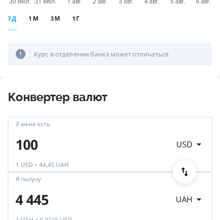
7Д
1М
3М
1Г
Курс в отделении банка может отличаться
Конвертер валют
У меня есть
USD
1 USD = 44,45 UAH
Я получу
UAH
1 UAH = 0,0225 USD