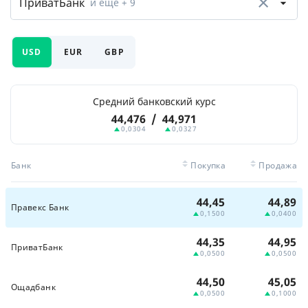
ПриватБанк
и еще
+ 9
USD
EUR
GBP
Средний банковский курс
44,476
/
44,971
0,0304
0,0327
Банк
Покупка
Продажа
44,45
44,89
Правекс Банк
0,1500
0,0400
44,35
44,95
ПриватБанк
0,0500
0,0500
44,50
45,05
Ощадбанк
0,0500
0,1000