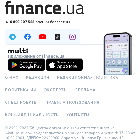
0 800 307 555
звонки бесплатны
Приложение от Finance.ua
О НАС
РЕДАКЦИЯ
РЕДАКЦИОННАЯ ПОЛИТИКА
ПОЛИТИКА ИИ
ЭКСПЕРТЫ
РЕКЛАМА
СПЕЦПРОЕКТЫ
ПРАВИЛА ПОЛЬЗОВАНИЯ
КОНФИДЕНЦИАЛЬНОСТЬ
КОНТАКТЫ
© 2000–2026 Общество с ограниченной ответственностью
«Файненс.юа», свидетельство на знак для товаров и услуг № 37423 от
16.02.2004, ЕДРПОУ 22929966. Адрес: ул. Николая Гринченко, 4В,