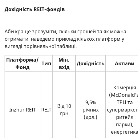
Дохідність REIT-фондів
Аби краще зрозуміти, скільки грошей та як можна
отримати, наведемо приклад кількох платформ у
вигляді порівняльної таблиці.
Платформа/
Мін.
Тип
Дохідність
Активи
Фонд
вхід
Комерція
(McDonald's
9,5%
ТРЦ та
Від 10
Inzhur REIT
REIT
річних
супермаркет
грн
(дол.)
ритейл
парки),
енергетик