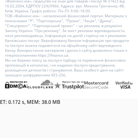
«Файненс.юа», свідоцтво на знак для товарів і послуг № 37423 від
16.02.2004, ЄДРПОУ 22929966. Адреса: вул. Миколи Грінченка, 4В,
Київ, Україна. Графік роботи: Пн–Пт 9:00–18:00.
ТОВ «Файненс.юа» – незалежний фінансовий портал. Матеріали з
позначками “Р”, “Партнерська”, “Промо”, “Акція”, “Думка”,
“Спецпроєкт”, “Партнерський проєкт” – це реклама, в розумінні
Закону України “Про рекламу”. За зміст реклами відповідальність
несе рекламодавець. Інформація на даній сторінці не є рекламою
банківських послуг. Верифіковану банком інформацію про продукти
та послуги можна подивитися на офіційному сайті відповідного
банку. Використання матеріалів і даних з сайту дозволено тільки з
гіперпосиланням https://finance.ua.
Ми не беремо плату за послуги підбору та порівняння фінансових
пропозицій в каталогах, і не надаємо послуги кредитування,
розміщення депозитів і страхування. Ваші особисті дані на сайті
захищені шифруванням AES-256.
ET: 0.172 s, MEM: 38.0 MB