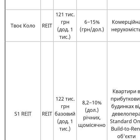
121 тис.
грн
6−15%
Комерційн
Твоє Коло
REIT
(дод. 1
(грн/дол.)
нерухоміст
тис.)
Квартири 
122 тис.
прибуткови
8,2−10%
грн
будинках ві
(дол.)
S1 REIT
REIT
базовий
девелопер
річних,
(дод. 1
Standard O
щомісячно
тис.)
Build-to-Ren
об’єкти