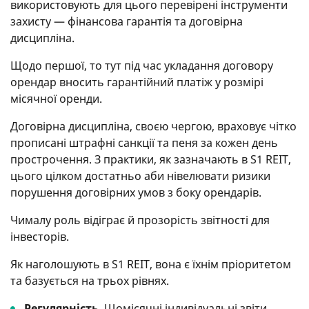
використовують для цього перевірені інструменти
захисту — фінансова гарантія та договірна
дисципліна.
Щодо першої, то тут під час укладання договору
орендар вносить гарантійний платіж у розмірі
місячної оренди.
Договірна дисципліна, своєю чергою, враховує чітко
прописані штрафні санкції та пеня за кожен день
прострочення. З практики, як зазначають в S1 REIT,
цього цілком достатньо аби нівелювати ризики
порушення договірних умов з боку орендарів.
Чималу роль відіграє й прозорість звітності для
інвесторів.
Як наголошують в S1 REIT, вона є їхнім пріоритетом
та базується на трьох рівнях.
Регулярність
. Щомісячні індивідуальні звіти