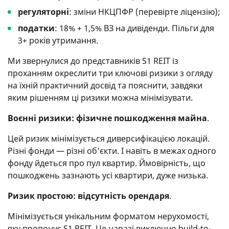
регуляторні
: зміни НКЦПФР (перевірте ліцензію);
податки
: 18% + 1,5% ВЗ на дивіденди. Пільги для
3+ років утримання.
Ми звернулися до представників S1 REIT із
проханням окреслити три ключові ризики з огляду
на їхній практичний досвід та пояснити, завдяки
яким рішенням ці ризики можна мінімізувати.
Воєнні ризики: фізичне пошкодження майна
.
Цей ризик мінімізується диверсифікацією локацій.
Різні фонди — різні об’єкти. І навіть в межах одного
фонду йдеться про пул квартир. Ймовірність, що
пошкоджень зазнають усі квартири, дуже низька.
Ризик простою: відсутність орендаря
.
Мінімізується унікальним форматом нерухомості,
яку пропонує S1 REIT. Це наразі виключно build-to-