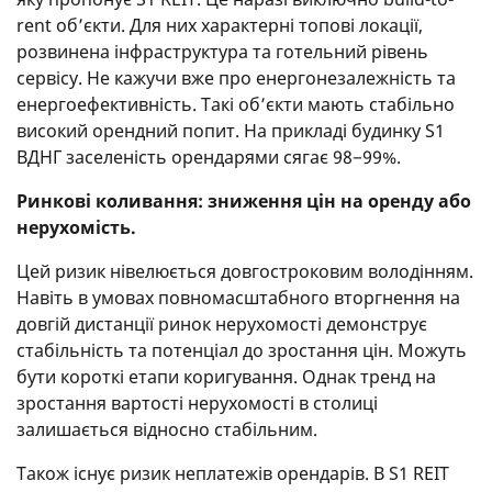
rent об’єкти. Для них характерні топові локації,
розвинена інфраструктура та готельний рівень
сервісу. Не кажучи вже про енергонезалежність та
енергоефективність. Такі об’єкти мають стабільно
високий орендний попит. На прикладі будинку S1
ВДНГ заселеність орендарями сягає 98−99%.
Ринкові коливання: зниження цін на оренду або
нерухомість.
Цей ризик нівелюється довгостроковим володінням.
Навіть в умовах повномасштабного вторгнення на
довгій дистанції ринок нерухомості демонструє
стабільність та потенціал до зростання цін. Можуть
бути короткі етапи коригування. Однак тренд на
зростання вартості нерухомості в столиці
залишається відносно стабільним.
Також існує ризик неплатежів орендарів. В S1 REIT