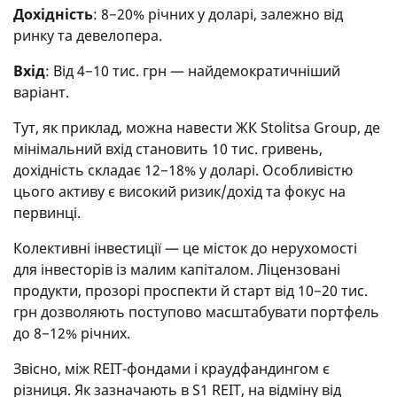
Дохідність
: 8−20% річних у доларі, залежно від
ринку та девелопера.
Вхід
: Від 4−10 тис. грн — найдемократичніший
варіант.
Тут, як приклад, можна навести ЖК Stolitsa Group, де
мінімальний вхід становить 10 тис. гривень,
дохідність складає 12−18% у доларі. Особливістю
цього активу є високий ризик/дохід та фокус на
первинці.
Колективні інвестиції — це місток до нерухомості
для інвесторів із малим капіталом. Ліцензовані
продукти, прозорі проспекти й старт від 10−20 тис.
грн дозволяють поступово масштабувати портфель
до 8−12% річних.
Звісно, між REIT-фондами і краудфандингом є
різниця. Як зазначають в S1 REIT, на відміну від