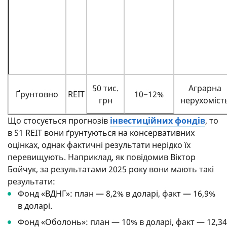
50 тис.
Аграрна
Ґрунтовно
REIT
10−12%
грн
нерухоміст
Що стосується прогнозів
інвестиційних фондів
, то
в S1 REIT вони ґрунтуються на консервативних
оцінках, однак фактичні результати нерідко їх
перевищують. Наприклад, як повідомив Віктор
Бойчук, за результатами 2025 року вони мають такі
результати:
Фонд «ВДНГ»: план — 8,2% в доларі, факт — 16,9%
в доларі.
Фонд «Оболонь»: план — 10% в доларі, факт — 12,34