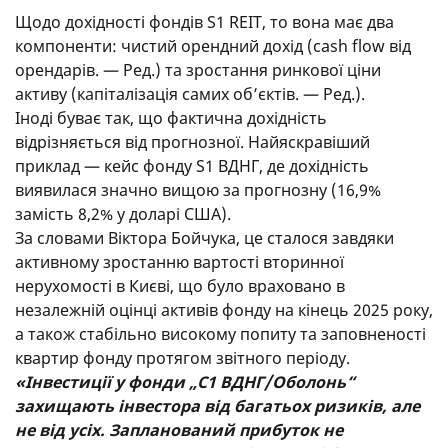
Щодо дохідності фондів S1 REIT, то вона має два
компоненти: чистий орендний дохід (cash flow від
орендарів. — Ред.) та зростання ринкової ціни
активу (капіталізація самих об’єктів. — Ред.).
Іноді буває так, що фактична дохідність
відрізняється від прогнозної. Найяскравіший
приклад — кейс фонду S1 ВДНГ, де дохідність
виявилася значно вищою за прогнозну (16,9%
замість 8,2% у доларі США).
За словами Віктора Бойчука, це сталося завдяки
активному зростанню вартості вторинної
нерухомості в Києві, що було враховано в
незалежній оцінці активів фонду на кінець 2025 року,
а також стабільно високому попиту та заповненості
квартир фонду протягом звітного періоду.
«Інвестиції у фонди „С1 ВДНГ/Оболонь“
захищають інвестора від багатьох ризиків, але
не від усіх. Запланований прибуток не