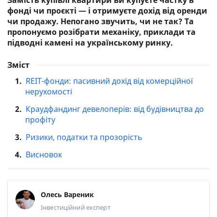
Замість купівлі квартири ви купуєте частку в
фонді чи проєкті — і отримуєте дохід від оренди
чи продажу. Непогано звучить, чи не так? Та
пропонуємо розібрати механіку, приклади та
підводні камені на українському ринку.
Зміст
1.
REIT-фонди: пасивний дохід від комерційної
нерухомості
2.
Краудфандинг девелоперів: від будівництва до
профіту
3.
Ризики, податки та прозорість
4.
Висновок
Олесь Вареник
Інвестиційний експерт