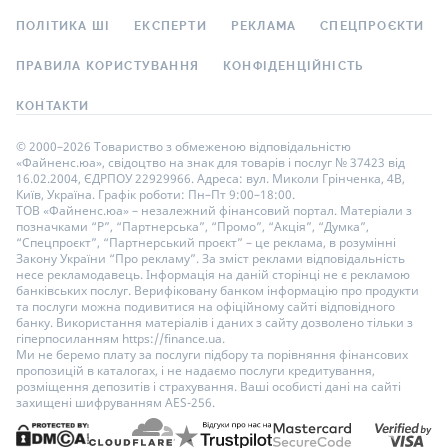
ПОЛІТИКА ШІ
ЕКСПЕРТИ
РЕКЛАМА
СПЕЦПРОЄКТИ
ПРАВИЛА КОРИСТУВАННЯ
КОНФІДЕНЦІЙНІСТЬ
КОНТАКТИ
© 2000–2026 Товариство з обмеженою відповідальністю
«Файненс.юа», свідоцтво на знак для товарів і послуг № 37423 від
16.02.2004, ЄДРПОУ 22929966. Адреса: вул. Миколи Грінченка, 4В,
Київ, Україна. Графік роботи: Пн–Пт 9:00–18:00.
ТОВ «Файненс.юа» – незалежний фінансовий портал. Матеріали з
позначками “Р”, “Партнерська”, “Промо”, “Акція”, “Думка”,
“Спецпроєкт”, “Партнерський проєкт” – це реклама, в розумінні
Закону України “Про рекламу”. За зміст реклами відповідальність
несе рекламодавець. Інформація на даній сторінці не є рекламою
банківських послуг. Верифіковану банком інформацію про продукти
та послуги можна подивитися на офіційному сайті відповідного
банку. Використання матеріалів і даних з сайту дозволено тільки з
гіперпосиланням https://finance.ua.
Ми не беремо плату за послуги підбору та порівняння фінансових
пропозицій в каталогах, і не надаємо послуги кредитування,
розміщення депозитів і страхування. Ваші особисті дані на сайті
захищені шифруванням AES-256.