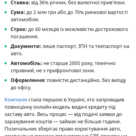
Ставка:
від 36% річних, без валютної прив’язки.
Сума:
до 2 млн грн або до 70% ринкової вартості
автомобіля.
Строк:
до 60 місяців із можливістю дострокового
погашення.
Документи:
лише паспорт, ІПН та техпаспорт на
авто.
Автомобіль:
не старше 2005 року, технічно
справний, не з прифронтової зони.
Оформлення:
повністю дистанційно, без виїзду
до офісу.
Компанія
стала першою в Україні, хто запровадив
повноцінну онлайн-модель видачі кредиту під
заставу авто. Весь процес — від подачі заявки до
зарахування коштів — займає не більше години.
Позичальник зберігає право користування авто,
компанія не вимагає встановлення GPS-трекера чи