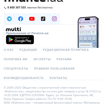
0 800 307 555
звонки бесплатны
Приложение от Finance.ua
О НАС
РЕДАКЦИЯ
РЕДАКЦИОННАЯ ПОЛИТИКА
ПОЛИТИКА ИИ
ЭКСПЕРТЫ
РЕКЛАМА
СПЕЦПРОЕКТЫ
ПРАВИЛА ПОЛЬЗОВАНИЯ
КОНФИДЕНЦИАЛЬНОСТЬ
КОНТАКТЫ
© 2000–2026 Общество с ограниченной ответственностью
«Файненс.юа», свидетельство на знак для товаров и услуг № 37423 от
16.02.2004, ЕДРПОУ 22929966. Адрес: ул. Николая Гринченко, 4В,
Киев, Украина. График работы: Пн–Пт 9:00–18:00.
ООО «Файненс.юа» – независимый финансовый портал. Материалы