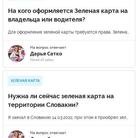
На кого оформляется Зеленая карта на
владельца или водителя?
Для оформления зеленой карты требуются права. Зеленая карта оформляется на машину и за рулем может быть любой водитель или зеленая карта оформляется на кого-то конкретно? Если у владельца машины нет прав, на кого оформляется Зеленая карта?
На вопрос отвечает
Дарья Сатко
Head of sales.
ЗЕЛЕНАЯ КАРТА
Нужна ли сейчас зеленая карта на
территории Словакии?
Я заехал в Словакию 14.03.2022, при этом я приобрел зеленую карту на 15 дней. 15.03.2022 я вылетел из Словакии самолетом, машина осталась в гараже и не эксплуатировалась. Завтра я хочу вернуться в Словакию на самолете, забрать машину и ехать в Украину. Нужно ли мне приобретать зеленую карту?
На вопрос отвечает