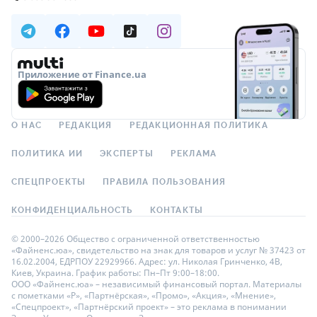
Приложение от Finance.ua
О НАС
РЕДАКЦИЯ
РЕДАКЦИОННАЯ ПОЛИТИКА
ПОЛИТИКА ИИ
ЭКСПЕРТЫ
РЕКЛАМА
СПЕЦПРОЕКТЫ
ПРАВИЛА ПОЛЬЗОВАНИЯ
КОНФИДЕНЦИАЛЬНОСТЬ
КОНТАКТЫ
© 2000–2026 Общество с ограниченной ответственностью
«Файненс.юа», свидетельство на знак для товаров и услуг № 37423 от
16.02.2004, ЕДРПОУ 22929966. Адрес: ул. Николая Гринченко, 4В,
Киев, Украина. График работы: Пн–Пт 9:00–18:00.
ООО «Файненс.юа» – независимый финансовый портал. Материалы
с пометками «Р», «Партнёрская», «Промо», «Акция», «Мнение»,
«Спецпроект», «Партнёрский проект» – это реклама в понимании