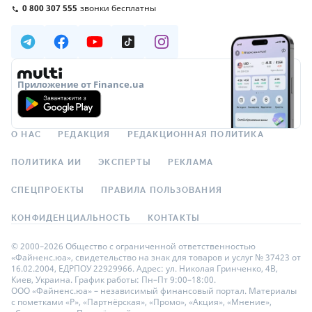
0 800 307 555
звонки бесплатны
Приложение от Finance.ua
О НАС
РЕДАКЦИЯ
РЕДАКЦИОННАЯ ПОЛИТИКА
ПОЛИТИКА ИИ
ЭКСПЕРТЫ
РЕКЛАМА
СПЕЦПРОЕКТЫ
ПРАВИЛА ПОЛЬЗОВАНИЯ
КОНФИДЕНЦИАЛЬНОСТЬ
КОНТАКТЫ
© 2000–2026 Общество с ограниченной ответственностью
«Файненс.юа», свидетельство на знак для товаров и услуг № 37423 от
16.02.2004, ЕДРПОУ 22929966. Адрес: ул. Николая Гринченко, 4В,
Киев, Украина. График работы: Пн–Пт 9:00–18:00.
ООО «Файненс.юа» – независимый финансовый портал. Материалы
с пометками «Р», «Партнёрская», «Промо», «Акция», «Мнение»,