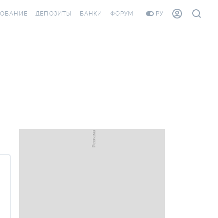
ХОВАНИЕ
ДЕПОЗИТЫ
БАНКИ
ФОРУМ
РУ
ВСЕ ДЕПОЗИТЫ
ВСЕ БАНКИ
ОВАНИЕ ЖИЛЬЯ ОТ
ДЕПОЗИТЫ В USD
ОТЗЫВЫ О БАНКАХ
И ШАХЕДОВ
ДЕПОЗИТЫ В EUR
МИКРОФИНАНСОВЫЕ
РАХОВКА ЗАГРАНИЦУ
ОРГАНИЗАЦИИ
БОНУС К ДЕПОЗИТАМ
ОТЗЫВЫ ОБ МФО
УСЛОВИЯ АКЦИИ
Я КАРТА
ВОПРОСЫ И ОТВЕТЫ
РОННАЯ ВИНЬЕТКА
ДЕПОЗИТНЫЙ КАЛЬКУЛЯТОР
ЛЯ СОТРУДНИКОВ
ПУТЕВОДИТЕЛИ ПО
ASSISTANCE
СБЕРЕЖЕНИЯМ
ОВАНИЕ ОТ
СТНЫХ СЛУЧАЕВ