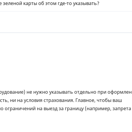
е зеленой карты об этом где-то указывать?
ЕЖЕМЕСЯЧНЫЙ ОБЗОР
ПУТЕВ
КЕШБЭКА
СТРАХ
ПУТЕВОДИТЕЛИ ПО
ВСЕ С
БАНКОВСКИМ КАРТАМ
СТРАХ
ОТЗЫВ
КОМПА
ДОСТАВ
КОНТА
орудование) не нужно указывать отдельно при оформле
сть, ни на условия страхования. Главное, чтобы ваш
ло ограничений на выезд за границу (например, запрета