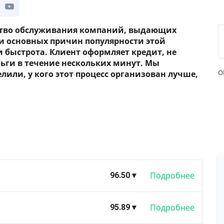
ество обслуживания компаний, выдающих
ди основных причин популярности этой
 и быстрота. Клиент оформляет кредит, не
ньги в течение нескольких минут. Мы
О
лили, у кого этот процесс организован лучше,
у, что
онлайн-кредиты
стали довольно популярной
краине
разрушили монополию банков на рынке
емщиков постоянно растет, как и интерес к услуге
нтов. И люди хотят знать, где можно получить
Подробнее
96.50 ▾
ние и
топ кредит на карту
.
33.00
О Украины
, чьи сайты находятся на первых 10
Подробнее
95.89 ▾
 запросу «онлайн-кредит на карту». Из них мы
8.00