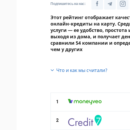
Подпишитесь на нас:
Этот рейтинг отображает кач
онлайн-кредиты на карту. Сре
услуги — ее удобство, простота
выходя из дома, и получает де
сравнили 54 компании и опреде
чем у других
Что и как мы считали?
Этот рейтинг мы сделали потом
услугой.
Все микрозаймы в У
кредитования. Армия онлайн-за
со стороны потенциальных клие
1
самое качественное обслужива
Сайт
Мы сформировали
список МФ
2
страницах поисковика Google по
BankID, адаптивность сайта и приложение