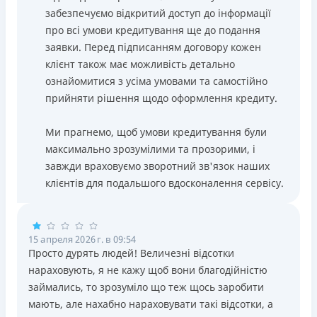
забезпечуємо відкритий доступ до інформації
про всі умови кредитування ще до подання
заявки. Перед підписанням договору кожен
клієнт також має можливість детально
ознайомитися з усіма умовами та самостійно
прийняти рішення щодо оформлення кредиту.
Ми прагнемо, щоб умови кредитування були
максимально зрозумілими та прозорими, і
завжди враховуємо зворотний зв'язок наших
клієнтів для подальшого вдосконалення сервісу.
15 апреля 2026 г. в 09:54
Просто дурять людей! Величезні відсотки
нараховують, я не кажу щоб вони благодійністю
займались, то зрозуміло що теж щось заробити
мають, але нахабно нараховувати такі відсотки, а