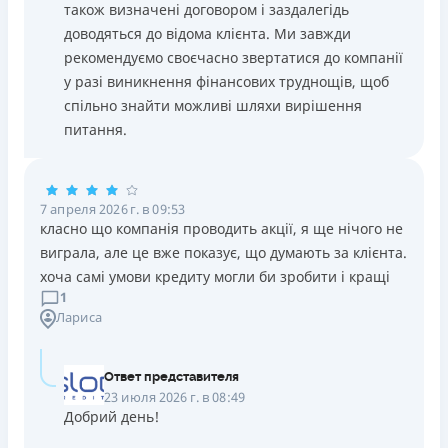
також визначені договором і заздалегідь
доводяться до відома клієнта. Ми завжди
рекомендуємо своєчасно звертатися до компанії
у разі виникнення фінансових труднощів, щоб
спільно знайти можливі шляхи вирішення
питання.
7 апреля 2026 г. в 09:53
класно що компанія проводить акції, я ще нічого не
виграла, але це вже показує, що думають за клієнта.
хоча самі умови кредиту могли би зробити і кращі
1
Лариса
Ответ представителя
23 июля 2026 г. в 08:49
Добрий день!