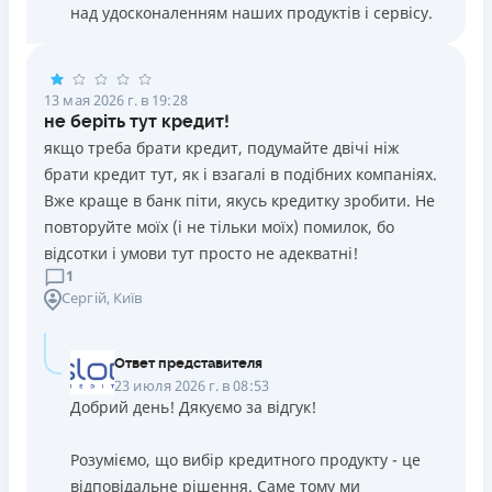
над удосконаленням наших продуктів і сервісу.
13 мая 2026 г. в 19:28
не беріть тут кредит!
якщо треба брати кредит, подумайте двічі ніж
брати кредит тут, як і взагалі в подібних компаніях.
Вже краще в банк піти, якусь кредитку зробити. Не
повторуйте моїх (і не тільки моїх) помилок, бо
відсотки і умови тут просто не адекватні!
1
Сергій
, Київ
Ответ представителя
23 июля 2026 г. в 08:53
Добрий день! Дякуємо за відгук!
Розуміємо, що вибір кредитного продукту - це
відповідальне рішення. Саме тому ми