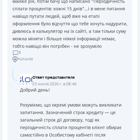
майже рік, потім бачу що написано "Періодичність
сплати процентів: кожні 15 днів"...і в мене питання
навіщо путати людей, щоб вже на етапі
оформлення було відчуття що тебе хочуть надурити,
дивлюсь в калькулятор на їх сайті, а там тільки суму
можна міняти і більше ніякої інформації немає,
тобто навіщо він потрібен - не зрозуміло
1
Наталія
Ответ представителя
23 июля 2026 г. в 08:46
Добрий день!
Розуміємо, що окремі умови можуть викликати
запитання. Зазначений строк кредиту — це
загальний строк дії договору, тоді як
періодичність сплати процентів клієнт обирає
самостійно в Особистому кабінеті після