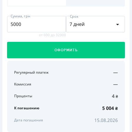
Сумма, грн
Срок
7 дней
от 600 до 32000
ОФОРМИТЬ
—
Регулярный платеж
—
Комиссия
4
Проценты
₴
5 004
К погашению
₴
15.08.2026
Дата погашения