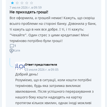
7 июля 2026 г. в 09:59
Не приходять гроші!
Все оформила, а грошей немає! Кажуть, що скоріш
всього проблеми на стороні банку. Дзвонила у банк,
ті кажуть що в них все добре. І ті, і ті кажуть:
"Чекайте". Один стрес з цими кредитами! Мені
терміново потрібно були гроші!
1
Катя
Ответ представителя
23 июля 2026 г. в 09:05
Добрий день!
Розуміємо, що в ситуації, коли кошти потрібні
терміново, будь-яка затримка викликає
хвилювання. Після успішного перерахування з
нашого боку кошти надходять на картку
протягом кількох хвилин, однак іноді можливі