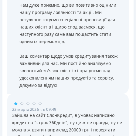
Нам дуже приємно, що ви позитивно оцінили
нашу програму лояльності та акції. Ми
регулярно готуємо спеціальні пропозиції для
наших клієнтів і щиро сподіваємося, що
наступного разу саме вам пощастить стати
одним із переможців.
Ваш коментар щодо умов кредитування також
важливий для нас. Ми постійно аналізуємо
зворотний зв'язок клієнтів і працюємо над
удосконаленням наших продуктів та сервісу.
Дякуємо за відгук!
23 марта 2026 г. в 09:49
Зайшла на сайт СлонКредит, в умовах написано
кредит на "строк 360днів", ну це ж не правда, ну не
можна ж взяти наприклад 20000 грн і повертати