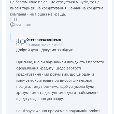
це безсумнівно плюс. Що стосується мінусів, то це
високі тарифи на кредитування. Звичайна кредитна
компанія - не гірша і не краща.
1
Костянтин
Ответ представителя
23 июля 2026 г. в 08:55
Добрий день! Дякуємо за відгук!
Приємно, що ви відзначили швидкість і простоту
оформлення кредиту. Щодо вартості
кредитування - ми розуміємо, що це один із
ключових критеріїв при виборі фінансової
послуги, тому прагнемо, щоб усі умови були
зрозумілими та доступними для ознайомлення
ще до укладення договору.
Ваші зауваження врахуємо в подальшій роботі