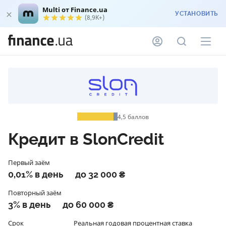
Multi от Finance.ua
УСТАНОВИТЬ
(8,9K+)
4,5
баллов
Кредит в SlonCredit
Первый заём
0,01% в день
до 32 000 ₴
Повторный заём
3% в день
до 60 000 ₴
Срок
Реальная годовая процентная ставка