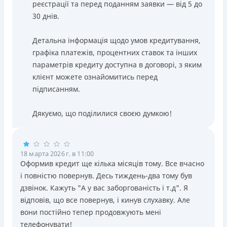
реєстрації та перед поданням заявки — від 5 до
30 днів.
Детальна інформація щодо умов кредитування,
графіка платежів, процентних ставок та інших
параметрів кредиту доступна в договорі, з яким
клієнт можете ознайомитись перед
підписанням.
Дякуємо, що поділилися своєю думкою!
18 марта 2026 г. в 11:00
Оформив кредит ще кілька місяців тому. Все вчасно
і повністю повернув. Десь тиждень-два тому був
дзвінок. Кажуть "А у вас заборгованість і т.д". Я
відповів, що все повернув, і кинув слухавку. Але
вони постійно тепер продовжують мені
телефонувати!