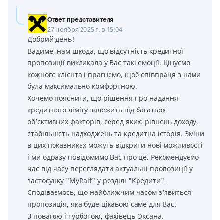
Ответ представителя
27 ноября 2025 г. в 15:04
Добрий день!
Вадиме, нам шкода, що відсутність кредитної
пропозиції викликала у Вас такі емоції. Цінуємо
кожного клієнта і прагнемо, щоб співпраця з нами
була максимально комфортною.
Хочемо пояснити, що рішення про надання
кредитного ліміту залежить від багатьох
об’єктивних факторів, серед яких: рівнень доходу,
стабільність надходжень та кредитна історія. Зміни
в цих показниках можуть відкрити нові можливості
і ми одразу повідомимо Вас про це. Рекомендуємо
час від часу переглядати актуальні пропозиції у
застосунку "MyRaif" у розділі "Кредити".
Сподіваємось, що найближчим часом з’явиться
пропозиція, яка буде цікавою саме для Вас.
З повагою і турботою, фахівець Оксана.