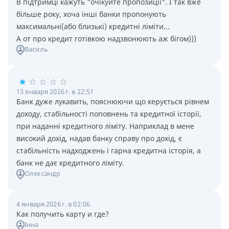
В підтримці кажуть "очікуйте пропозиції". І так вже
більше року, хоча інші банки пропонують
максимальні(або близькі) кредитні ліміти...
А от про кредит готівкою надзвонюють аж бігом)))
Василь
13 января 2026 г. в 22:51
Банк дуже лукавить, пояснюючи що керується рівнем
доходу, стабільності поповнень та кредитної історії,
при наданні кредитного ліміту. Наприклад в мене
високий дохід, надав банку справу про дохід, є
стабільність надходжень і гарна кредитна історія, а
банк не дає кредитного ліміту.
Олександр
4 января 2026 г. в 02:06
Как получить карту и где?
Інна