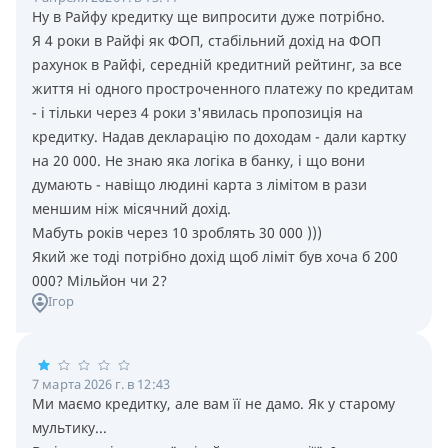
Ну в Райфу кредитку ще випросити дуже потрiбно.
Я 4 роки в Райфi як ФОП, стабiльний дохiд на ФОП
рахунок в Райфi, середнiй кредитний рейтинг, за все
життя нi одного простроченного платежу по кредитам
- i тiльки через 4 роки з'явилась пропозицiя на
кредитку. Надав декларацiю по доходам - дали картку
на 20 000. Не знаю яка логiка в банку, i що вони
думають - навiщо людинi карта з лiмiтом в рази
меншим нiж мiсячний дохiд.
Мабуть рокiв через 10 зроблять 30 000 )))
Який же тодi потрiбно дохiд щоб лiмiт був хоча б 200
000? Мiльйон чи 2?
Ігор
7 марта 2026 г. в 12:43
Ми маємо кредитку, але вам її не дамо. Як у старому
мультику...