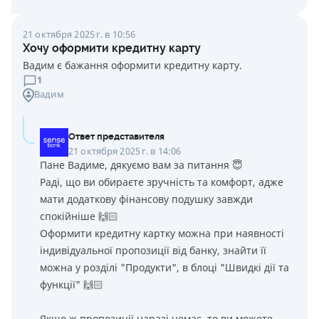
21 октября 2025 г. в 10:56
Хочу оформити кредитну карту
Вадим є бажання оформити кредитну карту.
1
Вадим
Ответ представителя
21 октября 2025 г. в 14:06
Пане Вадиме, дякуємо вам за питання 😇
Раді, що ви обираєте зручність та комфорт, адже
мати додаткову фінансову подушку завжди
спокійніше 🙌🏻
Оформити кредитну картку можна при наявності
індивідуальної пропозиції від банку, знайти її
можна у розділі "Продукти", в блоці "Швидкі дії та
функції" 🙌🏻
Якщо ж пропозиції наразі немає, то ви можете