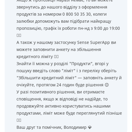
звернутись до нашого відділу з оформлення
продуктів за номером 0 800 50 35 30, колеги
залюбки допоможуть вам підібрати найкращу
пропозицію, графік їх роботи пн-нд з 9:00 до 19:00
👌🏻
А також у нашому застосунку Sense SuperApp ви
можете заповнити анкету на збільшення
кредитного ліміту 👌🏻
Знайти її можна у розділі "Продукти", вгорі у
пошуку введіть слово "ліміт" і з переліку оберіть
"Збільшити кредитний ліміт" — заповніть анкету й
очікуйте, протягом 24 годин буде рішення 😊
У разі позитивного рішення, ви отримаєте
сповіщення, якщо ж відповіді не надійде, то
продовжуйте активно користуватись нашими
продуктами, ліміт може буде переглянутий пізніше
👌🏻
Ваш друг та помічник, Володимир 💎