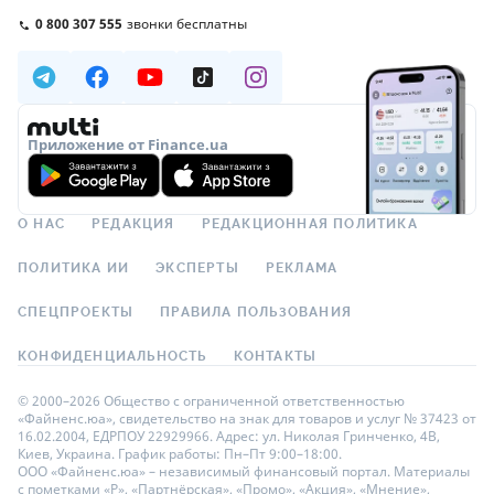
0 800 307 555
звонки бесплатны
Приложение от Finance.ua
О НАС
РЕДАКЦИЯ
РЕДАКЦИОННАЯ ПОЛИТИКА
ПОЛИТИКА ИИ
ЭКСПЕРТЫ
РЕКЛАМА
СПЕЦПРОЕКТЫ
ПРАВИЛА ПОЛЬЗОВАНИЯ
КОНФИДЕНЦИАЛЬНОСТЬ
КОНТАКТЫ
© 2000–2026 Общество с ограниченной ответственностью
«Файненс.юа», свидетельство на знак для товаров и услуг № 37423 от
16.02.2004, ЕДРПОУ 22929966. Адрес: ул. Николая Гринченко, 4В,
Киев, Украина. График работы: Пн–Пт 9:00–18:00.
ООО «Файненс.юа» – независимый финансовый портал. Материалы
с пометками «Р», «Партнёрская», «Промо», «Акция», «Мнение»,