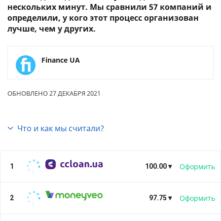
нескольких минут. Мы сравнили 57 компаний и
определили, у кого этот процесс организован
лучше, чем у других.
Finance UA
ОБНОВЛЕНО 27 ДЕКАБРЯ 2021
Что и как мы считали?
Этот рейтинг мы сделали потому, что
онлайн-
кредиты
стали довольно популярной услугой.
Все
микрозаймы в Украине
разрушили монополию
Оформить
1
100.00 ▾
банков на рынке кредитования. Армия онлайн-
заемщиков постоянно растет, как и интерес к
36.00
Сайт
Оформить
2
услуге со стороны потенциальных клиентов. И
97.75 ▾
3
Банк ID
люди хотят знать, где можно получить самое