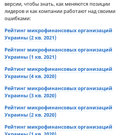
11.75
2.50
Скидки и бонусы
Поддержка
версии, чтобы знать, как меняются позиции
указана по-разному. Например, в одном месте
7.13
3.00
Данные о компании и FAQ
Погашение
лидеров и как компании работают над своими
сказано, что максимальная сумма кредита
ошибками:
0.00
Скидки и бонусы
составляет 15000 гривен, а в другом – 10000.
8.00
Данные о компании и FAQ
Пятое. Если две компании набрали одинаковое
Рейтинг микрофинансовых организаций
количество баллов, то выше в рейтинге будет
Украины (2 кв. 2021)
стоять та, у которой есть программа
Рейтинг микрофинансовых организаций
лояльности.
Украины (1 кв. 2021)
Шестое. Если две компании набрали
одинаковое количество баллов, то выше в
Рейтинг микрофинансовых организаций
рейтинге будет стоять та, у которой более
Украины (4 кв. 2020)
ранняя дата регистрации.
Рейтинг микрофинансовых организаций
Мы постоянно обновляем этот рейтинг. Потому
Украины (3 кв. 2020)
что
новые МФО 2021
в Украине
наверняка
появятся, а, значит, мы оценим качество и их
Рейтинг микрофинансовых организаций
услуг.
Украины (2 кв. 2020)
Рейтинг микрофинансовых организаций
Украины (1 кв. 2020)