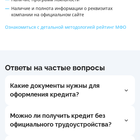
Наличие и полнота информации о реквизитах
компании на официальном сайте
Ознакомиться с детальной методологией рейтинг МФО
Ответы на частые вопросы
Какие документы нужны для
оформления кредита?
Для оформления кредита обычно достаточно
паспорта гражданина Украины и
Можно ли получить кредит без
идентификационного кода (ИНН). Это
официального трудоустройства?
стандартный набор документов, необходимый
как для микрокредитов, так и для
Да, это возможно. Большинство