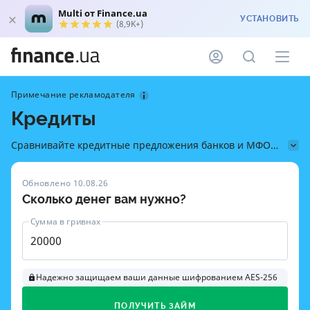
Multi от Finance.ua
УСТАНОВИТЬ
(8,9K+)
Примечание рекламодателя
Кредиты
Сравнивайте кредитные предложения банков и МФО
онлайн на Finance.ua — узнавайте, как быстро получить
деньги на карту, проверить условия и оформить кредит
Обновлено 10.08.26
без скрытых комиссий
Сколько денег вам нужно?
Сумма в гривнах
Надежно защищаем ваши данные шифрованием AES-256
ПОЛУЧИТЬ ЗАЙМ