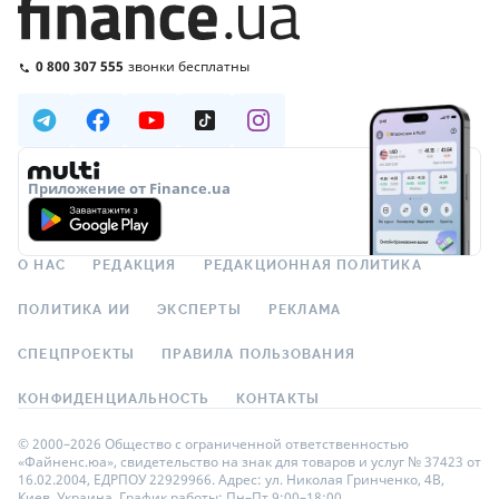
0 800 307 555
звонки бесплатны
Приложение от Finance.ua
О НАС
РЕДАКЦИЯ
РЕДАКЦИОННАЯ ПОЛИТИКА
ПОЛИТИКА ИИ
ЭКСПЕРТЫ
РЕКЛАМА
СПЕЦПРОЕКТЫ
ПРАВИЛА ПОЛЬЗОВАНИЯ
КОНФИДЕНЦИАЛЬНОСТЬ
КОНТАКТЫ
© 2000–2026 Общество с ограниченной ответственностью
«Файненс.юа», свидетельство на знак для товаров и услуг № 37423 от
16.02.2004, ЕДРПОУ 22929966. Адрес: ул. Николая Гринченко, 4В,
Киев, Украина. График работы: Пн–Пт 9:00–18:00.