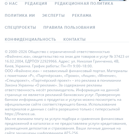
О НАС
РЕДАКЦИЯ
РЕДАКЦИОННАЯ ПОЛИТИКА
200000 грн
2.0 из 3.0
ПОЛИТИКА ИИ
ЭКСПЕРТЫ
РЕКЛАМА
Бесплатная или условно бесплатная
бесплатная
2.0 из 2.0
СПЕЦПРОЕКТЫ
ПРАВИЛА ПОЛЬЗОВАНИЯ
КОНФИДЕНЦИАЛЬНОСТЬ
КОНТАКТЫ
Возможность оформления карты онлайн
нет
0.0 из 2.0
© 2000–2026 Общество с ограниченной ответственностью
«Файненс.юа», свидетельство на знак для товаров и услуг № 37423 от
16.02.2004, ЕДРПОУ 22929966. Адрес: ул. Николая Гринченко, 4В,
Наличие доставки карты за границу
Киев, Украина. График работы: Пн–Пт 9:00–18:00.
ООО «Файненс.юа» – независимый финансовый портал. Материалы
0.0 из 1.5
с пометками «Р», «Партнёрская», «Промо», «Акция», «Мнение»,
«Спецпроект», «Партнёрский проект» – это реклама в понимании
Закона Украины «О рекламе». За содержание рекламы
Подробнее о тарифах
ответственность несёт рекламодатель. Информация на данной
странице не является рекламой банковских услуг. Проверенную
банком информацию о продуктах и услугах можно посмотреть на
официальном сайте соответствующего банка. Использование
материалов и данных с сайта разрешено только с гиперссылкой
https://finance.ua.
Мы не взимаем плату за услуги подбора и сравнения финансовых
предложений в каталогах и не предоставляем услуги кредитования,
размещения депозитов и страхования. Ваши личные данные на
сайте защищены шифрованием AES-256.