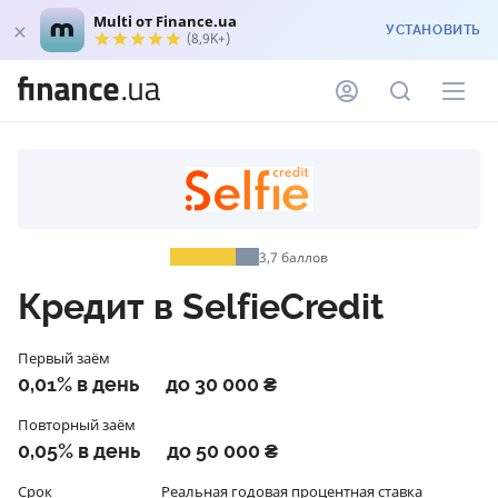
Multi от Finance.ua
УСТАНОВИТЬ
(8,9K+)
3,7
баллов
Кредит в SelfieCredit
Первый заём
0,01% в день
до 30 000 ₴
Повторный заём
0,05% в день
до 50 000 ₴
Срок
Реальная годовая процентная ставка