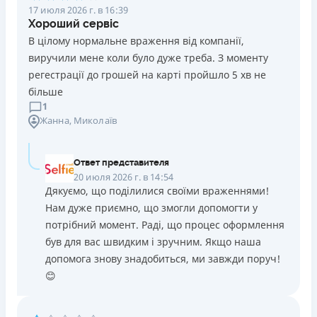
17 июля 2026 г. в 16:39
Хороший сервіс
В цілому нормальне враження від компанії,
виручили мене коли було дуже треба. З моменту
регестрації до грошей на карті пройшло 5 хв не
більше
1
Жанна
, Миколаїв
Ответ представителя
20 июля 2026 г. в 14:54
Дякуємо, що поділилися своїми враженнями!
Нам дуже приємно, що змогли допомогти у
потрібний момент. Раді, що процес оформлення
був для вас швидким і зручним. Якщо наша
допомога знову знадобиться, ми завжди поруч!
😊