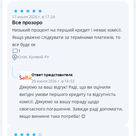
17 июля 2026 г. в 17:24
Все прозоро
Низький процент на перший кредит і немає комісії.
Якщо уважно слідкувати за термінами платежів, то
все буде ок
1
Юлія
, Кривий Ріг
Ответ представителя
20 июля 2026 г. в 14:53
Дякуємо за ваш відгук! Раді, що ви оцінили
вигідні умови першого кредиту та відсутність
комісії. Дякуємо за вашу пораду щодо
своєчасного погашення. Завжди раді допомогти,
якщо виникне така потреба! 😊