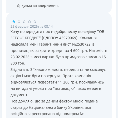
Дякуємо за звернення.
25 февраля 2026 г. в 08:14
Хочу попередити про недоброчесну поведінку ТОВ
"СЕЛФІ КРЕДИТ" (ЄДРПОУ 43979069). Компанія
надіслала мені Гарантійний лист №2530722 із
пропозицією закрити кредит за 4 600 грн. Натомість
23.02.2026 з моєї картки було примусово списано 15
800 грн.
​Згідно з п. 3 їхнього ж листа, переплата не скасовує
акцію і має бути повернута. Проте компанія
відмовляється повертати 11 200 грн, посилаючись
на вигадані умови про "активацію", яких немає в
документі.
​Повідомляю, що за даним фактом мною подана
скарга до Національного банку України, яка
офіційно зареєстрована під номером №