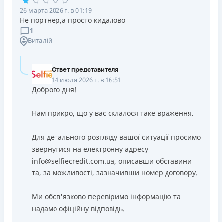
26 марта 2026 г. в 01:19
Не портнер,а просто кидалово
1
Виталій
Ответ представителя
14 июля 2026 г. в 16:51
Доброго дня!
Нам прикро, що у вас склалося таке враження.
Для детального розгляду вашої ситуації просимо
звернутися на електронну адресу
info@selfiecredit.com.ua, описавши обставини
та, за можливості, зазначивши номер договору.
Ми обов'язково перевіримо інформацію та
надамо офіційну відповідь.