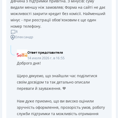
дівчина з підтримки привітна. З мінусів: суму
видали меншу ніж замовляв; Форма на сайті не дає
можливості закрити кредит без комісії. Найменший
мінус - при реєстрації обов'язковим є ще один
номер телефону.
1
Олександр
Ответ представителя
14 июля 2026 г. в 16:55
Доброго дня!
Щиро дякуємо, що знайшли час поділитися
своїм досвідом та так детально описали
переваги й зауваження. 💙
Нам дуже приємно, що ви високо оцінили
зручність оформлення, прозорість умов, роботу
служби підтримки та можливість отримання