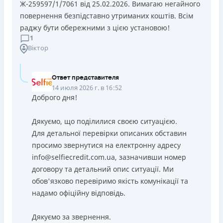
Ж-259597/1/7061 від 25.02.2026. Вимагаю негайного
повернення безпідставно утриманих коштів. Всім
раджу бути обережними з цією установою!
1
Віктор
Ответ представителя
14 июля 2026 г. в 16:52
Доброго дня!
Дякуємо, що поділилися своєю ситуацією.
Для детальної перевірки описаних обставин
просимо звернутися на електронну адресу
info@selfiecredit.com.ua, зазначивши номер
договору та детальний опис ситуації. Ми
обов'язково перевіримо якість комунікації та
надамо офіційну відповідь.
Дякуємо за звернення.