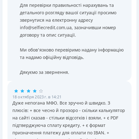
Для перевірки правильності нарахувань та
детального розгляду вашої ситуації просимо
звернутися на електронну адресу
info@selfiecredit.com.ua, зазначивши номер
договору та опис ситуації.
Ми обов'язково перевіримо надану інформацію
та надамо офіційну відповідь.
Дякуємо за звернення.
18 октября 2023 г. в 14:21
Дуже непогана МФО. Все зручно й швидко. З
плюсів: + все чесно й прозоро - скільки калькулятор
на сайті сказав - стільки відсотків і взяли. + є PDF
підтверджуюча сплату кредиту. + є формат
призначення платежу для оплати по IBAN. +