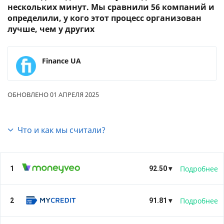
нескольких минут. Мы сравнили 56 компаний и
определили, у кого этот процесс организован
лучше, чем у других
Finance UA
ОБНОВЛЕНО 01 АПРЕЛЯ 2025
Что и как мы считали?
Этот рейтинг мы сделали потому, что
онлайн-
кредиты
стали довольно популярной услугой.
Все
микрозаймы в Украине
разрушили монополию
Подробнее
1
92.50 ▾
банков на рынке кредитования. Армия онлайн-
заемщиков постоянно растет, как и интерес к
28.50
Сайт
Подробнее
2
услуге со стороны потенциальных клиентов. И
91.81 ▾
6.00
Банк ID и приложение
люди хотят знать, где можно получить самое