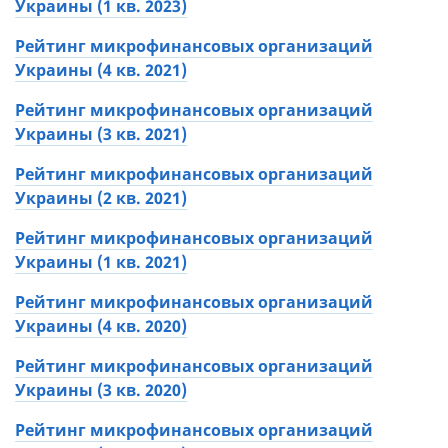
качество и их услуг.
Украины (1 кв. 2023)
Вниманию представителей МФО: если ваша
Рейтинг микрофинансовых организаций
компания имеет лицензию НБУ, кредитует онлайн
Украины (4 кв. 2021)
новых клиентов, еще не представлена в данном
Рейтинг микрофинансовых организаций
рейтинге, а вы хотите подать заявку на участие,
Украины (3 кв. 2021)
напишите нам на
info@mail.finance.ua
, указав
ссылку на этот рейтинг, на сайт МФО,
Рейтинг микрофинансовых организаций
юридическое название и код ЕГРПОУ компании.
Украины (2 кв. 2021)
Рейтинг микрофинансовых организаций
Украины (1 кв. 2021)
Рейтинг микрофинансовых организаций
Украины (4 кв. 2020)
Рейтинг микрофинансовых организаций
Украины (3 кв. 2020)
Рейтинг микрофинансовых организаций