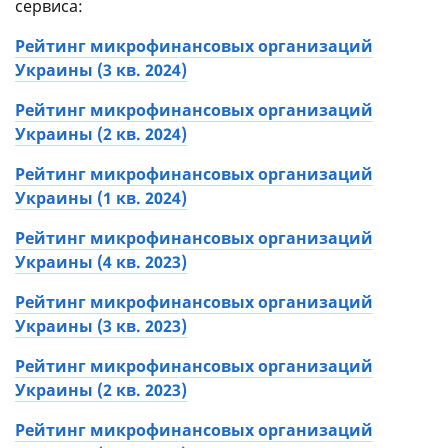
сервиса:
поставленные вопросы.
Четвертое. Мы занижали место в рейтинге,
Рейтинг микрофинансовых организаций
если на сайте одна и та же информация
Украины (3 кв. 2024)
указана по-разному. Например, в одном месте
Рейтинг микрофинансовых организаций
указано, что максимальная сумма кредита
Украины (2 кв. 2024)
составляет 15000 гривен, а в другом — 10000.
Пятое. Если две компании набрали одинаковое
Рейтинг микрофинансовых организаций
количество баллов, то выше в рейтинге будет
Украины (1 кв. 2024)
стоять та, у которой есть программа
Рейтинг микрофинансовых организаций
лояльности.
Украины (4 кв. 2023)
Шестое. Если две компании набрали
одинаковое количество баллов, то выше в
Рейтинг микрофинансовых организаций
рейтинге будет стоять та, у которой более
Украины (3 кв. 2023)
ранняя дата регистрации.
Рейтинг микрофинансовых организаций
Мы постоянно обновляем этот рейтинг.
Украины (2 кв. 2023)
Поскольку
новые МФО 2025
в Украине
наверняка появятся, значит — мы оценим
Рейтинг микрофинансовых организаций