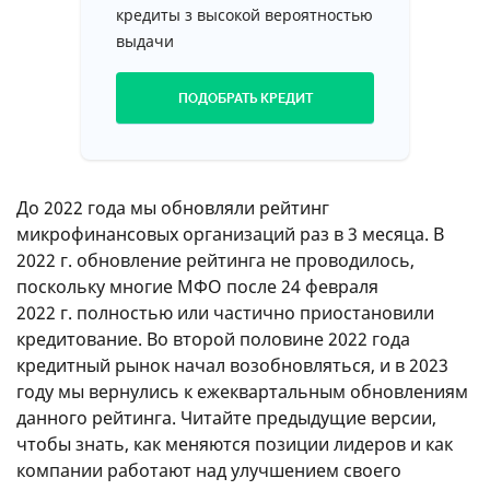
2.50
Скидки и бонусы
но также ее доступность (насколько глубоко она
кредиты з высокой вероятностью
спрятана в «недрах» сайта) и идентичность на
5.00
Реквизиты компании и FAQ
выдачи
разных его страницах.
МФО, у которых получился одинаковый итоговый
ПОДОБРАТЬ КРЕДИТ
балл, мы рассудили следующим образом:
Первое. Выше оценивались компании,
получившие больше баллов по критерию
До 2022 года мы обновляли рейтинг
«Сайт», который мы считаем ключевым.
микрофинансовых организаций раз в 3 месяца. В
Второе. Если по «Сайту» баллы также совпали,
2022 г. обновление рейтинга не проводилось,
то мы учитывали, скольким из 6
поскольку многие МФО после 24 февраля
перечисленных критериев компании вообще
2022 г. полностью или частично приостановили
соответствуют. Например, если у одной не
кредитование. Во второй половине 2022 года
подключен BankID, то она была оценена ниже,
кредитный рынок начал возобновляться, и в 2023
чем та, у которой нет только BankID.
году мы вернулись к ежеквартальным обновлениям
данного рейтинга. Читайте предыдущие версии,
Третье. Мы детальнее сравнивали работу
чтобы знать, как меняются позиции лидеров и как
контакт-центров: время ожидания ответа на
компании работают над улучшением своего
звонок, оперативность и качество ответов на