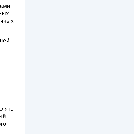
ами 
ных 
чных 
ней 
лять 
ый 
го 