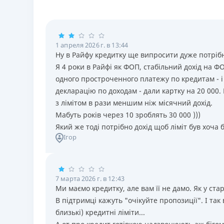
1 апреля 2026 г. в 13:44
Ну в Райфу кредитку ще випросити дуже потрiб
Я 4 роки в Райфi як ФОП, стабiльний дохiд на Ф
одного простроченного платежу по кредитам - i 
декларацiю по доходам - дали картку на 20 000.
з лiмiтом в рази меншим нiж мiсячний дохiд.
Мабуть рокiв через 10 зроблять 30 000 )))
Який же тодi потрiбно дохiд щоб лiмiт був хоча 
Ігор
7 марта 2026 г. в 12:43
Ми маємо кредитку, але вам її не дамо. Як у стар
В підтримці кажуть "очікуйте пропозиції". І та
близькі) кредитні ліміти...