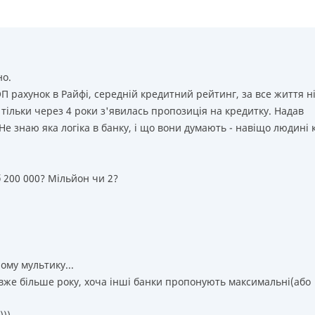
но.
ОП рахунок в Райфi, середнiй кредитний рейтинг, за все життя н
тiльки через 4 роки з'явилась пропозицiя на кредитку. Надав
 Не знаю яка логiка в банку, i що вони думають - навiщо людинi 
б 200 000? Мiльйон чи 2?
ому мультику...
к вже більше року, хоча інші банки пропонують максимальні(або