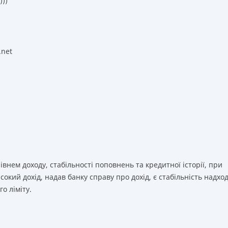
)))
.net
нем доходу, стабільності поповнень та кредитної історії, при
сокий дохід, надав банку справу про дохід, є стабільність надх
го ліміту.