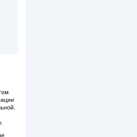
ом 
ации 
ьной. 
.
е 