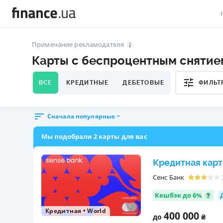
В
Примечание рекламодателя
Карты с беспроцентным снятие
В
Л
ВСЕ
КРЕДИТНЫЕ
ДЕБЕТОВЫЕ
ФИЛЬТ
А
Сначала популярные
Н
Мы подобрали 2 карты для вас
С
П
Кредитная карт
Сенс Банк
Т
Кешбэк до 6%
Р
Кредитная
•
World
400 000
до
₴