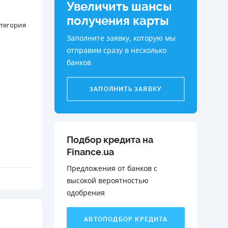
Увеличить шансы
ДИТЕЛИ ПО
получения карты
атегория
ВАНИЮ
Заполните заявку, которую мы
РАХОВЫЕ ПОЛИСЫ
отправим сразу в несколько
банков
ВЫЕ КОМПАНИИ
 О СТРАХОВЫХ
ЗАПОЛНИТЬ ЗАЯВКУ
ИЯХ
КА И ОПЛАТА
ТЫ
Подбор кредита на
Finance.ua
Предложения от банков с
высокой вероятностью
одобрения️
АВТОПОДБОР КРЕДИТА