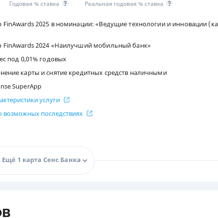
Годовая % ставка
Реальная годовая % ставка
ЕЖЕМЕСЯЧНЫЙ ОБЗОР
ПУТЕВО
 FinAwards 2025 в номинации: «Ведущие технологии и инновации (к
КЕШБЭКА
СТРАХО
ПУТЕВОДИТЕЛИ ПО
ВСЕ СТ
р FinAwards 2024 «Наилучший мобильный банк»
БАНКОВСКИМ КАРТАМ
ес под 0,01% годовых
СТРАХО
нение карты и снятие кредитных средств наличными
ОТЗЫВЫ
nse SuperApp
КОМПАН
актеристики услуги
ДОСТАВ
о возможных последствиях
КОНТАК
Ещё 1 карта Сенс Банка
ов