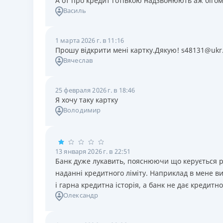
А от про кредит готівкою надзвонюють аж бігом
Василь
1 марта 2026 г. в 11:16
Прошу відкрити мені картку.Дякую! s48131@ukr
Вячеслав
25 февраля 2026 г. в 18:46
Я хочу таку картку
Володимир
13 января 2026 г. в 22:51
Банк дуже лукавить, пояснюючи що керується рів
наданні кредитного ліміту. Наприклад в мене ви
і гарна кредитна історія, а банк не дає кредитно
Олександр