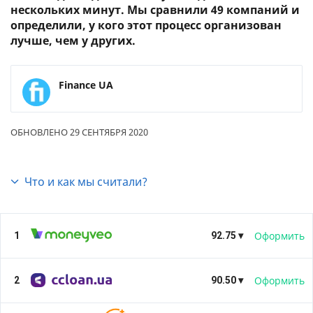
нескольких минут. Мы сравнили 49 компаний и
определили, у кого этот процесс организован
лучше, чем у других.
Finance UA
ОБНОВЛЕНО 29 СЕНТЯБРЯ 2020
Что и как мы считали?
Этот рейтинг мы сделали потому, что
онлайн-
кредиты
стали довольно популярной услугой.
Все
Оформить
1
92.75 ▾
микрозаймы в Украине
разрушили монополию
банков на рынке кредитования. Армия онлайн-
33.75
Сайт
заемщиков постоянно растет, как и интерес к
Оформить
2
90.50 ▾
5
Банк ID
услуге со стороны потенциальных клиентов. И
люди хотят знать, где можно получить самое