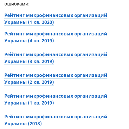
2.50
Скидки и бонусы
количество баллов, то выше в рейтинге будет
ошибками:
0.00
Оффлайн
стоять та, у которой есть программа
Рейтинг микрофинансовых организаций
лояльности.
Украины (1 кв. 2020)
Шестое. Если две компании набрали
одинаковое количество баллов, то выше в
Рейтинг микрофинансовых организаций
рейтинге будет стоять та, у которой более
Украины (4 кв. 2019)
ранняя лицензия.
Рейтинг микрофинансовых организаций
Мы постоянно обновляем этот рейтинг. Потому
Украины (3 кв. 2019)
что
новые МФО 2020
в Украине
наверняка
появятся, а, значит, мы оценим качество и их
Рейтинг микрофинансовых организаций
услуг.
Украины (2 кв. 2019)
Рейтинг микрофинансовых организаций
Украины (1 кв. 2019)
Рейтинг микрофинансовых организаций
Украины (2018)