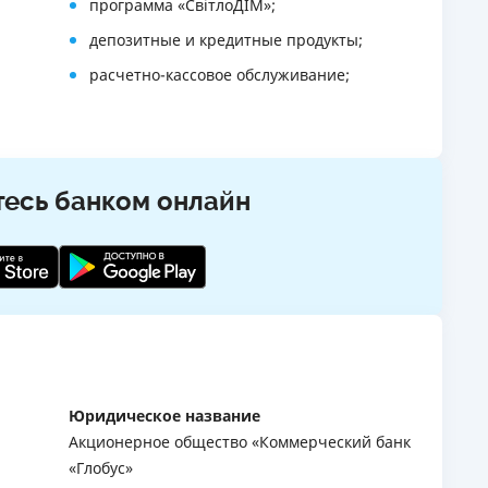
программа «СвітлоДІМ»;
депозитные и кредитные продукты;
расчетно-кассовое обслуживание;
открытие счета;
s;
услуги факторинга;
финансовый лизинг;
тесь банком онлайн
операции с ценными бумагами;
зарплатные проекты;
услуги по инкассации и эквайрингу;
клиент-банк для бизнеса iFobs;
экспортно-импортные операции;
интернет-эквайринг;
Юридическое название
другие операции.;
Акционерное общество «Коммерческий банк
«Глобус»