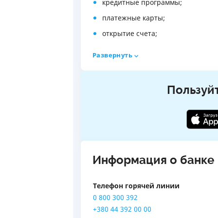
кредитные программы;
платежные карты;
открытие счета;
интернет-банкинг World24;
Развернуть
мобильное приложение GlobusPlu
платежи и переводы;
Пользуй
электронные деньги;
страхование;
операции с валютой;
индивидуальные сейфы и др.;
Информация о банке
Телефон горячей линии
0 800 300 392
+380 44 392 00 00