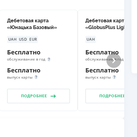
ЕЖЕМЕСЯЧНЫЙ ОБЗОР
ПУТЕВО
КЕШБЭКА
СТРАХО
Дебетовая карта
Дебетовая карта
«Юнацька Базовый»
«GlobusPlus Light»
ПУТЕВОДИТЕЛИ ПО
ВСЕ СТ
БАНКОВСКИМ КАРТАМ
UAH
USD
EUR
UAH
СТРАХО
Бесплатно
Бесплатно
ОТЗЫВЫ
КОМПАН
обслуживание в год
обслуживание в год
Бесплатно
Бесплатно
ДОСТАВ
выпуск карты
выпуск карты
КОНТАК
ПОДРОБНЕЕ
ПОДРОБНЕЕ