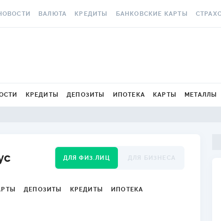
НОВОСТИ
ВАЛЮТА
КРЕДИТЫ
БАНКОВСКИЕ КАРТЫ
СТРАХ
СЕ НОВОСТИ
КУРС ВАЛЮТ
ВСЕ КРЕДИТЫ
ВСЕ БАНКОВСКИЕ КАРТЫ
ОСАГО
АЛЮТА
КРИПТОВАЛЮТА
ПОДБОР КРЕДИТА
КРЕДИТНЫЕ КАРТЫ
СТРАХО
РАКЕТ 
ИЧНЫЕ ФИНАНСЫ
МІНЯЙЛО
КРЕДИТ ДО ЗАРПЛАТЫ
ДЕБЕТОВЫЕ КАРТЫ
МЕДСТР
ОСТИ
КРЕДИТЫ
ДЕПОЗИТЫ
ИПОТЕКА
КАРТЫ
МЕТАЛЛЫ
ВТОРСКИЕ КОЛОНКИ
МЕЖБАНК
КРЕДИТ ОНЛАЙН
С БЕСПЛАТНЫМ ВЫПУСКОМ
И ОБСЛУЖИВАНИЕМ
КАСКО
ОВОСТИ КОМПАНИЙ
НАЛИЧНЫЕ КУРСЫ
КРЕДИТ БЕЗ СПРАВОК
С КЕШБЭКОМ
ЗЕЛЕНА
ПЕЦПРОЕКТЫ
КАРТОЧНЫЕ КУРСЫ
РЕЙТИНГ ОНЛАЙН-
КРЕДИТОВ
ВИРТУАЛЬНЫЕ КАРТЫ
ЭЛЕКТР
ус
ОЛЕЗНО ЗНАТЬ
КУРС НБУ
ДЛЯ ФИЗ.ЛИЦ
ДЛЯ БИЗНЕСА
КРЕДИТНЫЙ КАЛЬКУЛЯТОР
РЕЙТИНГ КАРТ С КЕШБЭКОМ
ДМС ДЛ
ЕСТЫ
КУРС BITCOIN
ИПОТЕКА
РЕЙТИНГ КАРТ ДЛЯ
КАРТА A
АРТЫ
ДЕПОЗИТЫ
КРЕДИТЫ
ИПОТЕКА
ЕДАКЦИЯ
FOREX
ПУТЕШЕСТВИЙ
ПУТЕВОДИТЕЛИ ПО
СТРАХО
КУРСЫ МЕТАЛЛОВ
КРЕДИТАМ
РЕЙТИНГ ДЕБЕТОВЫХ КАРТ
НЕСЧАС