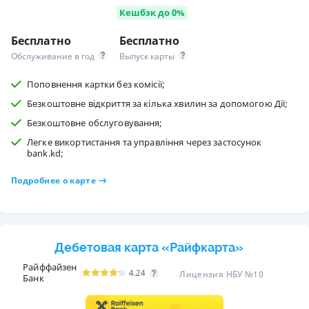
Кешбэк до 0%
Бесплатно
Бесплатно
Обслуживание в год
Выпуск карты
Поповнення картки без комісії;
Безкоштовне відкриття за кілька хвилин за допомогою Дії;
Безкоштовне обслуговування;
Легке викортистання та управління через застосунок
bank.kd;
Подробнее о карте
Дебетовая карта «Райфкарта»
Райффайзен
4.24
Лицензия НБУ №10
Банк