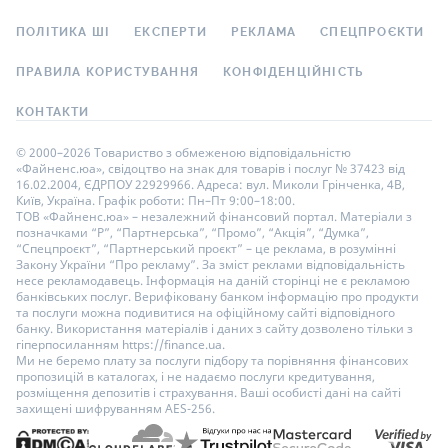
ПОЛІТИКА ШІ
ЕКСПЕРТИ
РЕКЛАМА
СПЕЦПРОЄКТИ
ПРАВИЛА КОРИСТУВАННЯ
КОНФІДЕНЦІЙНІСТЬ
КОНТАКТИ
© 2000–2026 Товариство з обмеженою відповідальністю
«Файненс.юа», свідоцтво на знак для товарів і послуг № 37423 від
16.02.2004, ЄДРПОУ 22929966. Адреса: вул. Миколи Грінченка, 4В,
Київ, Україна. Графік роботи: Пн–Пт 9:00–18:00.
ТОВ «Файненс.юа» – незалежний фінансовий портал. Матеріали з
позначками “Р”, “Партнерська”, “Промо”, “Акція”, “Думка”,
“Спецпроєкт”, “Партнерський проєкт” – це реклама, в розумінні
Закону України “Про рекламу”. За зміст реклами відповідальність
несе рекламодавець. Інформація на даній сторінці не є рекламою
банківських послуг. Верифіковану банком інформацію про продукти
та послуги можна подивитися на офіційному сайті відповідного
банку. Використання матеріалів і даних з сайту дозволено тільки з
гіперпосиланням https://finance.ua.
Ми не беремо плату за послуги підбору та порівняння фінансових
пропозицій в каталогах, і не надаємо послуги кредитування,
розміщення депозитів і страхування. Ваші особисті дані на сайті
захищені шифруванням AES-256.