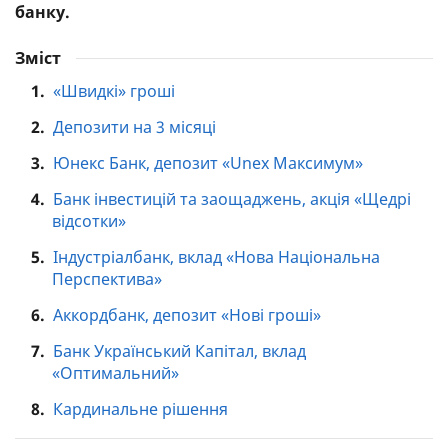
банку.
Зміст
1.
«Швидкі» гроші
2.
Депозити на 3 місяці
3.
Юнекс Банк, депозит «Unex Максимум»
4.
Банк інвестицій та заощаджень, акція «Щедрі
відсотки»
5.
Індустріалбанк, вклад «Нова Національна
Перспектива»
6.
Аккордбанк, депозит «Нові гроші»
7.
Банк Український Капітал, вклад
«Оптимальний»
8.
Кардинальне рішення