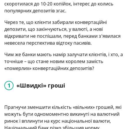
скоротилася до 10-20 копійок, інтерес до колись
популярних депозитів згас.
Через те, що клієнти забирали конвертаційні
депозити, що закінчуються, у валюті, а нові
відкривати не поспішали, перед банками з'явилася
невесела перспектива відтоку пасивів.
Чим же банки мають намір залучати клієнтів, і хто, а
точніше – що стане новим королем замість
«померлих» конвертаційних депозитів?
«Швидкі» гроші
Прагнучи зменшити кількість «вільних» грошей, які
можуть бути одномоментно викинуті на валютний
ринок і вплинути на курс національної валюти,
Національний банк різко збільшив норму