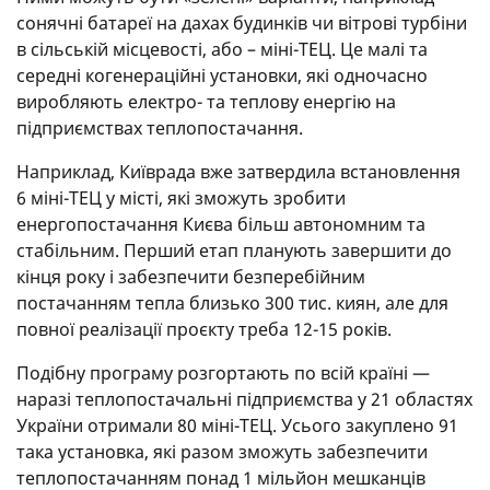
сонячні батареї на дахах будинків чи вітрові турбіни
в сільській місцевості, або – міні-ТЕЦ. Це малі та
середні когенераційні установки, які одночасно
виробляють електро- та теплову енергію на
підприємствах теплопостачання.
Наприклад, Київрада вже затвердила встановлення
6 міні-ТЕЦ у місті, які зможуть зробити
енергопостачання Києва більш автономним та
стабільним. Перший етап планують завершити до
кінця року і забезпечити безперебійним
постачанням тепла близько 300 тис. киян, але для
повної реалізації проєкту треба 12-15 років.
Подібну програму розгортають по всій країні —
наразі теплопостачальні підприємства у 21 областях
України отримали 80 міні-ТЕЦ. Усього закуплено 91
така установка, які разом зможуть забезпечити
теплопостачанням понад 1 мільйон мешканців