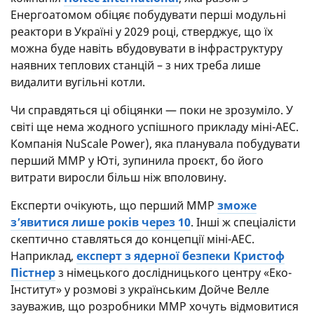
Енергоатомом обіцяє побудувати перші модульні
реактори в Україні у 2029 році, стверджує, що їх
можна буде навіть вбудовувати в інфраструктуру
наявних теплових станцій – з них треба лише
видалити вугільні котли.
Чи справдяться ці обіцянки — поки не зрозуміло. У
світі ще нема жодного успішного прикладу міні-АЕС.
Компанія NuScale Power), яка планувала побудувати
перший ММР у Юті, зупинила проєкт, бо його
витрати виросли більш ніж вполовину.
Експерти очікують, що перший ММР
зможе
з’явитися лише років через 10
. Інші ж спеціалісти
скептично ставляться до концепції міні-АЕС.
Наприклад,
експерт з ядерної безпеки Кристоф
Пістнер
з німецького дослідницького центру «Еко-
Інститут» у розмові з українським Дойче Велле
зауважив, що розробники ММР хочуть відмовитися