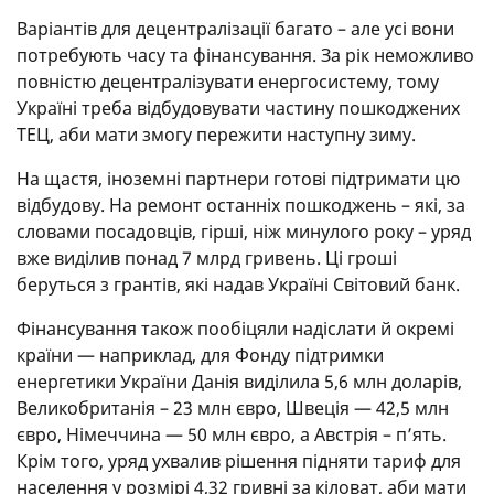
Варіантів для децентралізації багато – але усі вони
потребують часу та фінансування. За рік неможливо
повністю децентралізувати енергосистему, тому
Україні треба відбудовувати частину пошкоджених
ТЕЦ, аби мати змогу пережити наступну зиму.
На щастя, іноземні партнери готові підтримати цю
відбудову. На ремонт останніх пошкоджень – які, за
словами посадовців, гірші, ніж минулого року – уряд
вже виділив понад 7 млрд гривень. Ці гроші
беруться з грантів, які надав Україні Світовий банк.
Фінансування також пообіцяли надіслати й окремі
країни — наприклад, для Фонду підтримки
енергетики України Данія виділила 5,6 млн доларів,
Великобританія – 23 млн євро, Швеція — 42,5 млн
євро, Німеччина — 50 млн євро, а Австрія – п’ять.
Крім того, уряд ухвалив рішення підняти тариф для
населення у розмірі 4,32 гривні за кіловат, аби мати