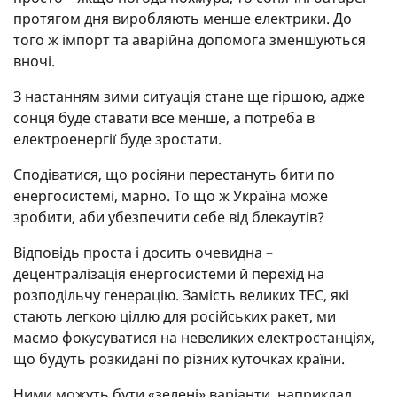
протягом дня виробляють менше електрики. До
того ж імпорт та аварійна допомога зменшуються
вночі.
З настанням зими ситуація стане ще гіршою, адже
сонця буде ставати все менше, а потреба в
електроенергії буде зростати.
Сподіватися, що росіяни перестануть бити по
енергосистемі, марно. То що ж Україна може
зробити, аби убезпечити себе від блекаутів?
Відповідь проста і досить очевидна –
децентралізація енергосистеми й перехід на
розподільчу генерацію. Замість великих ТЕС, які
стають легкою ціллю для російських ракет, ми
маємо фокусуватися на невеликих електростанціях,
що будуть розкидані по різних куточках країни.
Ними можуть бути «зелені» варіанти, наприклад