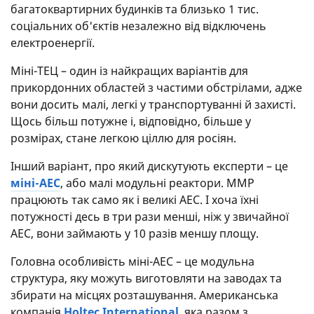
багатоквартирних будинків та близько 1 тис.
соціальних об'єктів незалежно від відключень
електроенергії.
Міні-ТЕЦ – один із найкращих варіантів для
прикордонних областей з частими обстрілами, адже
вони досить малі, легкі у транспортуванні й захисті.
Щось більш потужне і, відповідно, більше у
розмірах, стане легкою ціллю для росіян.
Інший варіант, про який дискутують експерти – це
міні-АЕС
, або малі модульні реактори. ММР
працюють так само як і великі АЕС. І хоча їхні
потужності десь в три рази менші, ніж у звичайної
АЕС, вони займають у 10 разів меншу площу.
Головна особливість міні-АЕС – це модульна
структура, яку можуть виготовляти на заводах та
збирати на місцях розташування. Американська
компанія
Holtec International
, яка разом з