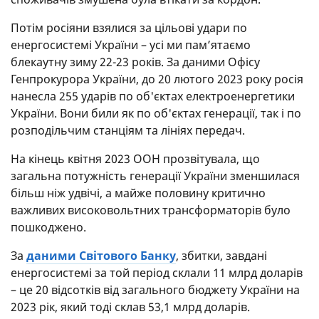
Потім росіяни взялися за цільові удари по
енергосистемі України – усі ми пам’ятаємо
блекаутну зиму 22-23 років. За даними Офісу
Генпрокурора України, до 20 лютого 2023 року росія
нанесла 255 ударів по об'єктах електроенергетики
України. Вони били як по об'єктах генерації, так і по
розподільчим станціям та лініях передач.
На кінець квітня 2023 ООН прозвітувала, що
загальна потужність генерації України зменшилася
більш ніж удвічі, а майже половину критично
важливих високовольтних трансформаторів було
пошкоджено.
За
даними Світового Банку
, збитки, завдані
енергосистемі за той період склали 11 млрд доларів
– це 20 відсотків від загального бюджету України на
2023 рік, який тоді склав 53,1 млрд доларів.