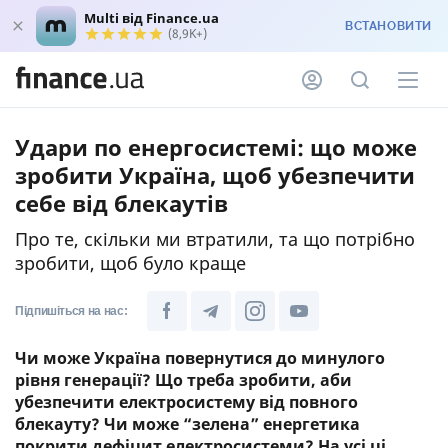
Multi від Finance.ua
ВСТАНОВИТИ
(8,9K+)
Удари по енергосистемі: що може
зробити Україна, щоб убезпечити
себе від блекаутів
Про те, скільки ми втратили, та що потрібно
зробити, щоб було краще
Підпишіться на нас:
Чи може Україна повернутися до минулого
рівня генерації? Що треба зробити, аби
убезпечити електросистему від повного
блекауту? Чи може “зелена” енергетика
покрити дефіцит електросистеми? На усі ці