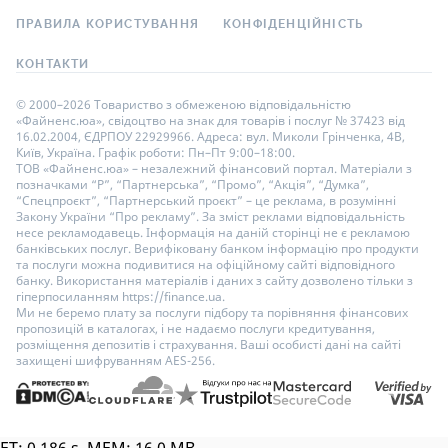
ПРАВИЛА КОРИСТУВАННЯ
КОНФІДЕНЦІЙНІСТЬ
КОНТАКТИ
© 2000–2026 Товариство з обмеженою відповідальністю
«Файненс.юа», свідоцтво на знак для товарів і послуг № 37423 від
16.02.2004, ЄДРПОУ 22929966. Адреса: вул. Миколи Грінченка, 4В,
Київ, Україна. Графік роботи: Пн–Пт 9:00–18:00.
ТОВ «Файненс.юа» – незалежний фінансовий портал. Матеріали з
позначками “Р”, “Партнерська”, “Промо”, “Акція”, “Думка”,
“Спецпроєкт”, “Партнерський проєкт” – це реклама, в розумінні
Закону України “Про рекламу”. За зміст реклами відповідальність
несе рекламодавець. Інформація на даній сторінці не є рекламою
банківських послуг. Верифіковану банком інформацію про продукти
та послуги можна подивитися на офіційному сайті відповідного
банку. Використання матеріалів і даних з сайту дозволено тільки з
гіперпосиланням https://finance.ua.
Ми не беремо плату за послуги підбору та порівняння фінансових
пропозицій в каталогах, і не надаємо послуги кредитування,
розміщення депозитів і страхування. Ваші особисті дані на сайті
захищені шифруванням AES-256.