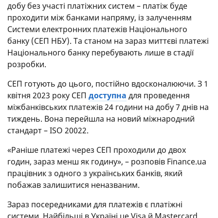
добу без участі платіжних систем – платіж буде
проходити між банками напряму, із залученням
Системи електронних платежів Національного
банку (СЕП НБУ). Та станом на зараз миттєві платежі
Національного банку перебувають лише в стадії
розробки.
СЕП готують до цього, постійно вдосконалюючи. З 1
квітня 2023 року СЕП
доступна
для проведення
міжбанківських платежів 24 години на добу 7 днів на
тиждень. Вона перейшла на новий міжнародний
стандарт – ISO 20022.
«Раніше платежі через СЕП проходили до двох
годин, зараз менш як годину», – розповів Finance.ua
працівник з одного з українських банків, який
побажав залишитися неназваним.
Зараз посередниками для платежів є платіжні
системи. Найбільші в Україні це Visa й Mastercard.