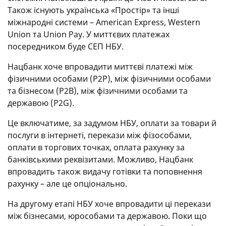
Також існують українська «Простір» та інші
міжнародні системи – American Express, Western
Union та Union Pay. У миттєвих платежах
посередником буде СЕП НБУ.
Нацбанк хоче впровадити миттєві платежі між
фізичними особами (P2P), між фізичними особами
та бізнесом (P2B), між фізичними особами та
державою (P2G).
Це включатиме, за задумом НБУ, оплати за товари й
послуги в інтернеті, перекази між фізособами,
оплати в торгових точках, оплата рахунку за
банківськими реквізитами. Можливо, Нацбанк
впровадить також видачу готівки та поповнення
рахунку – але це опціонально.
На другому етапі НБУ хоче впровадити ці перекази
між бізнесами, юрособами та державою. Поки що