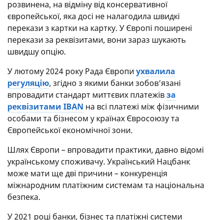
розвинена, на відміну від консервативної
європейської, яка досі не налагодила швидкі
перекази з картки на картку. У Європі поширені
перекази за реквізитами, вони зараз шукають
швидшу опцію.
У лютому 2024 року Рада Європи
ухвалила
регуляцію
, згідно з якими банки зобов’язані
впровадити стандарт миттєвих платежів
за
реквізитами IBAN
на всі платежі між фізичними
особами та бізнесом у країнах Євросоюзу та
Європейської економічної зони.
Шлях Європи – впровадити практики, давно відомі
українському споживачу. Український Нацбанк
може мати ще дві причини – конкуренція
міжнародним платіжним системам та національна
безпека.
У 2021 році банки, бізнес та платіжні системи