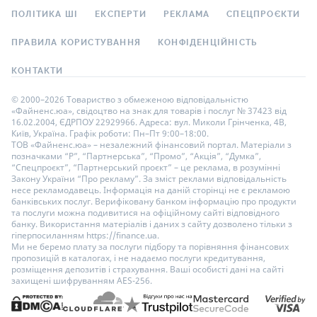
ПОЛІТИКА ШІ
ЕКСПЕРТИ
РЕКЛАМА
СПЕЦПРОЄКТИ
ПРАВИЛА КОРИСТУВАННЯ
КОНФІДЕНЦІЙНІСТЬ
КОНТАКТИ
© 2000–2026 Товариство з обмеженою відповідальністю
«Файненс.юа», свідоцтво на знак для товарів і послуг № 37423 від
16.02.2004, ЄДРПОУ 22929966. Адреса: вул. Миколи Грінченка, 4В,
Київ, Україна. Графік роботи: Пн–Пт 9:00–18:00.
ТОВ «Файненс.юа» – незалежний фінансовий портал. Матеріали з
позначками “Р”, “Партнерська”, “Промо”, “Акція”, “Думка”,
“Спецпроєкт”, “Партнерський проєкт” – це реклама, в розумінні
Закону України “Про рекламу”. За зміст реклами відповідальність
несе рекламодавець. Інформація на даній сторінці не є рекламою
банківських послуг. Верифіковану банком інформацію про продукти
та послуги можна подивитися на офіційному сайті відповідного
банку. Використання матеріалів і даних з сайту дозволено тільки з
гіперпосиланням https://finance.ua.
Ми не беремо плату за послуги підбору та порівняння фінансових
пропозицій в каталогах, і не надаємо послуги кредитування,
розміщення депозитів і страхування. Ваші особисті дані на сайті
захищені шифруванням AES-256.