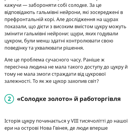
кажучи — забороняти собі солодке. За це
відповідають гальмівні нейрони, які зосереджені в
префронтальній корі. Але дослідження на щурах
показали, що дієти з високим вмістом цукру можуть
змінити гальмівні нейрони: щури, яких годували
цукром, були менш здатні контролювати свою
поведінку та ухвалювати рішення.
Але це проблема сучасного часу. Раніше ж
пересічна людина не мала такого доступу до цукру й
тому не мала змоги страждати від цукрової
залежності. То як же цукор захопив світ?
«Солодке золото» й работоргівля
Історія цукру починається у VIII тисячолітті до нашої
ери на острові Нова Гвінея, де люди вперше