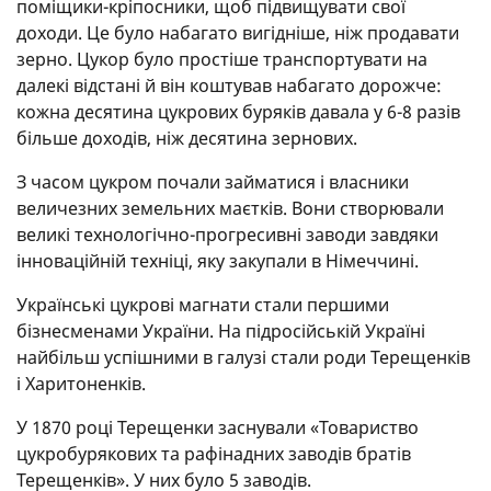
поміщики-кріпосники, щоб підвищувати свої
доходи. Це було набагато вигідніше, ніж продавати
зерно. Цукор було простіше транспортувати на
далекі відстані й він коштував набагато дорожче:
кожна десятина цукрових буряків давала у 6-8 разів
більше доходів, ніж десятина зернових.
З часом цукром почали займатися і власники
величезних земельних маєтків. Вони створювали
великі технологічно-прогресивні заводи завдяки
інноваційній техніці, яку закупали в Німеччині.
Українські цукрові магнати стали першими
бізнесменами України. На підросійській Україні
найбільш успішними в галузі стали роди Терещенків
і Харитоненків.
У 1870 році Терещенки заснували «Товариство
цукробурякових та рафінадних заводів братів
Терещенків». У них було 5 заводів.