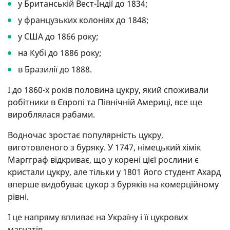
у Британській Вест-Індії до 1834;
у французьких колоніях до 1848;
у США до 1866 року;
на Кубі до 1886 року;
в Бразилії до 1888.
І до 1860-х років половина цукру, який споживали
робітники в Європі та Північній Америці, все ще
вироблялася рабами.
Водночас зростає популярність цукру,
виготовленого з буряку. У 1747, німецький хімік
Маргграф відкриває, що у корені цієї рослини є
кристали цукру, але тільки у 1801 його студент Ахард
вперше видобуває цукор з буряків на комерційному
рівні.
І це напряму впливає на Україну і її цукрових
магнатів.