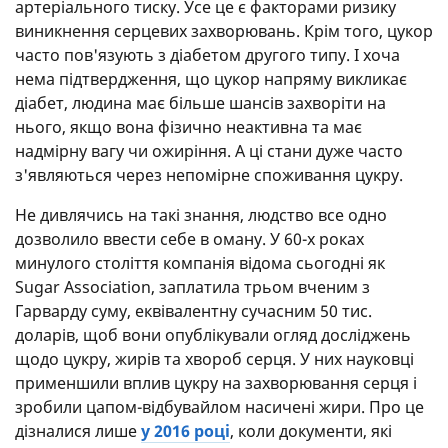
артеріального тиску. Усе це є факторами ризику
виникнення серцевих захворювань. Крім того, цукор
часто пов'язують з діабетом другого типу. І хоча
нема підтвердження, що цукор напряму викликає
діабет, людина має більше шансів захворіти на
нього, якщо вона фізично неактивна та має
надмірну вагу чи ожиріння. А ці стани дуже часто
з'являються через непомірне споживання цукру.
Не дивлячись на такі знання, людство все одно
дозволило ввести себе в оману. У 60-х роках
минулого століття компанія відома сьогодні як
Sugar Association, заплатила трьом вченим з
Гарварду суму, еквівалентну сучасним 50 тис.
доларів, щоб вони опублікували огляд досліджень
щодо цукру, жирів та хвороб серця. У них науковці
применшили вплив цукру на захворювання серця і
зробили цапом-відбувайлом насичені жири. Про це
дізналися лише
у 2016 році
, коли документи, які