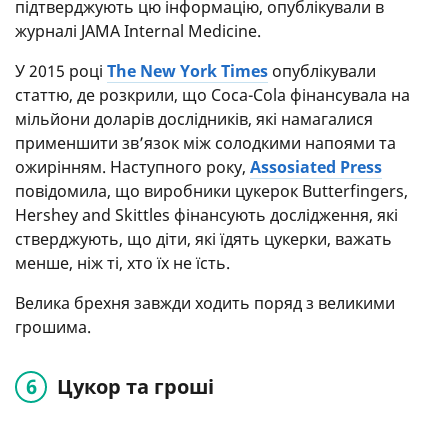
підтверджують цю інформацію, опублікували в
журналі JAMA Internal Medicine.
У 2015 році
The New York Times
опублікували
статтю, де розкрили, що Coca-Cola фінансувала на
мільйони доларів дослідників, які намагалися
применшити зв’язок між солодкими напоями та
ожирінням. Наступного року,
Assosiated Press
повідомила, що виробники цукерок Butterfingers,
Hershey and Skittles фінансують дослідження, які
стверджують, що діти, які їдять цукерки, важать
менше, ніж ті, хто їх не їсть.
Велика брехня завжди ходить поряд з великими
грошима.
Цукор та гроші