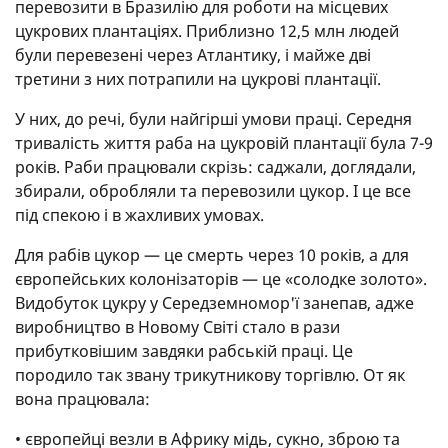
перевозити в Бразилію для роботи на місцевих
цукрових плантаціях. Приблизно 12,5 млн людей
були перевезені через Атлантику, і майже дві
третини з них потрапили на цукрові плантації.
У них, до речі, були найгірші умови праці. Середня
тривалість життя раба на цукровій плантації була 7-9
років. Раби працювали скрізь: саджали, доглядали,
збирали, обробляли та перевозили цукор. І це все
під спекою і в жахливих умовах.
Для рабів цукор — це смерть через 10 років, а для
європейських колонізаторів — це «солодке золото».
Видобуток цукру у Середземномор'ї занепав, адже
виробництво в Новому Світі стало в рази
прибутковішим завдяки рабській праці. Це
породило так звану трикутникову торгівлю. От як
вона працювала:
• європейці везли в Африку мідь, сукно, зброю та