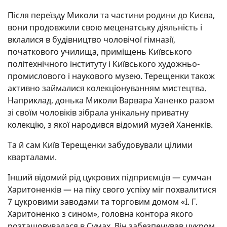
Після переїзду Миколи та частини родини до Києва,
вони продовжили свою меценатську діяльність і
вклалися в будівництво чоловічої гімназії,
початкового училища, приміщень Київського
політехнічного інституту і Київського художньо-
промислового і наукового музею. Терещенки також
активно займалися колекціонуванням мистецтва.
Наприклад, донька Миколи Варвара Ханенко разом
зі своїм чоловіків зібрала унікальну приватну
колекцію, з якої народився відомий музей Ханенків.
Та й сам Київ Терещенки забудовували цілими
кварталами.
Інший відомий рід цукрових підприємців — сумчан
Харитоненків — на піку свого успіху міг похвалитися
7 цукровими заводами та торговим домом «І. Г.
Харитоненко з сином», головна контора якого
розташовувалася в Сумах. Він забезпечував цукром