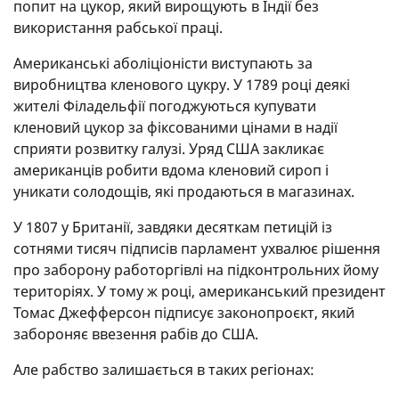
попит на цукор, який вирощують в Індії без
використання рабської праці.
Американські аболіціоністи виступають за
виробництва кленового цукру. У 1789 році деякі
жителі Філадельфії погоджуються купувати
кленовий цукор за фіксованими цінами в надії
сприяти розвитку галузі. Уряд США закликає
американців робити вдома кленовий сироп і
уникати солодощів, які продаються в магазинах.
У 1807 у Британії, завдяки десяткам петицій із
сотнями тисяч підписів парламент ухвалює рішення
про заборону работоргівлі на підконтрольних йому
територіях. У тому ж році, американський президент
Томас Джефферсон підписує законопроєкт, який
забороняє ввезення рабів до США.
Але рабство залишається в таких регіонах: