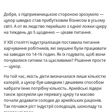
Добре, з підприємницькою стороною зрозуміло —
цукор швидко став прибутковим бізнесом в усьому
світі. А от як людство перейшло з однієї ложки цукру
на тиждень до 5 щоденно — цікаве питання.
У XIX столітті індустріалізація поставила питання
харчування робітників, які змушені були працювати
на заводах по 14-16 годин. Як їх годувати, щоб вони
почувалися ситими та щасливими? Рішення просте
— цукор.
На той час, якість дієти визначалася лише кількістю
калорій, а цукор був швидким і дешевим способом
набрати їхню потрібну кількість. Армійські лідери
також зрозуміли цю перевагу цукру та масово
почали додавати солодке до армійських раціонів.
Так почався ріст індустрії солодощів, шоколаду та