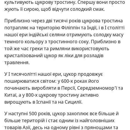
культивують цукрову тростину. Спершу вони просто
жують її сирою, щоб відчути солодкий смак.
Приблизно через дві тисячі років цукрова тростина
потрапляє на територію Філіппін та Індії, і в I столітті
нашої ери індійські селяни отримують солодку масу
темного кольору з тростинного соку. Приблизно в
той же час греки та римляни використовують
кристалізований цукор як ліки для розладів
травлення.
У I тисячолітті нашої ери, цукор продовжує
поширюватися світом: у 600-х роках його
починають виробляти в Персії, Середземномор'ї та
Китаї, а у 800-х цукрову тростину активно
вирощують в Іспанії та на Сицилії.
У наступні 500 років, цукор захоплює все більше й
більше територій і стає одним із найголовніших
товарів Азії, десь на одному рівні з прянощами та