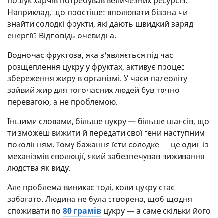
пошук харчів потребував величезних ресурсів.
Наприклад, що простіше: вполювати бізона чи
знайти солодкі фрукти, які дають швидкий заряд
енергії? Відповідь очевидна.
Водночас фруктоза, яка з'являється під час
розщеплення цукру у фруктах, активує процес
збереження жиру в організмі. У часи палеоліту
зайвий жир для тогочасних людей був точно
перевагою, а не проблемою.
Іншими словами, більше цукру — більше шансів, що
ти зможеш вижити й передати свої гени наступним
поколінням. Тому бажання їсти солодке — це один із
механізмів еволюції, який забезпечував виживання
людства як виду.
Але проблема виникає тоді, коли цукру стає
забагато. Людина не була створена, щоб щодня
споживати по
80 грамів
цукру — а саме скільки його