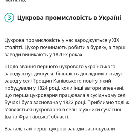
Цукрова промисловість в Україні
Цукрова промисловість у нас зароджується у XIX
столітті. Цукор починають робити з буряку, а перші
заводи виникають у 1820-х роках.
Щодо звання першого цукрового українського
заводу існує дискусія: більшість дослідників згадує
завод у селі Трощин Канівського повіту, який
побудували у 1824 році, коли інші автори впевнені,
що перша цукроварня працювала в сусідньому селі
Бучак і була заснована у 1822 році. Приблизно тоді ж
з'являється цукроварня в селі Плужники сучасної
Івано-Франківської області.
Взагалі, такі перші цукрові заводи засновували