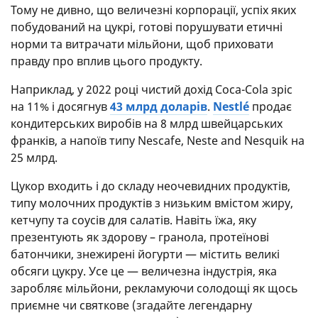
Тому не дивно, що величезні корпорації, успіх яких
побудований на цукрі, готові порушувати етичні
норми та витрачати мільйони, щоб приховати
правду про вплив цього продукту.
Наприклад, у 2022 році чистий дохід Coca-Cola зріс
на 11% і досягнув
43 млрд доларів
.
Nestlé
продає
кондитерських виробів на 8 млрд швейцарських
франків, а напоїв типу Nescafe, Neste and Nesquik на
25 млрд.
Цукор входить і до складу неочевидних продуктів,
типу молочних продуктів з низьким вмістом жиру,
кетчупу та соусів для салатів. Навіть їжа, яку
презентують як здорову – гранола, протеїнові
батончики, знежирені йогурти — містить великі
обсяги цукру. Усе це — величезна індустрія, яка
заробляє мільйони, рекламуючи солодощі як щось
приємне чи святкове (згадайте легендарну