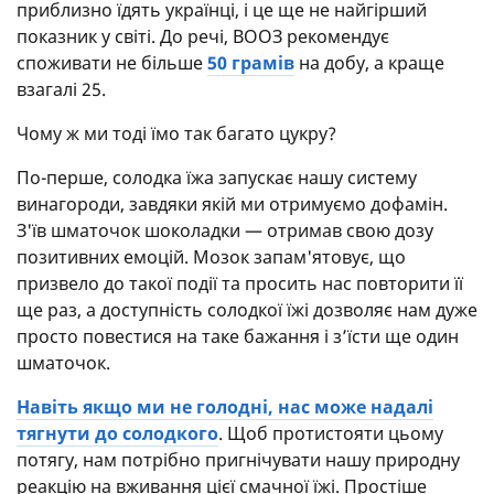
приблизно їдять українці, і це ще не найгірший
показник у світі. До речі, ВООЗ рекомендує
споживати не більше
50 грамів
на добу, а краще
взагалі 25.
Чому ж ми тоді їмо так багато цукру?
По-перше, солодка їжа запускає нашу систему
винагороди, завдяки якій ми отримуємо дофамін.
З'їв шматочок шоколадки — отримав свою дозу
позитивних емоцій. Мозок запам'ятовує, що
призвело до такої події та просить нас повторити її
ще раз, а доступність солодкої їжі дозволяє нам дуже
просто повестися на таке бажання і з’їсти ще один
шматочок.
Навіть якщо ми не голодні, нас може надалі
тягнути до солодкого
. Щоб протистояти цьому
потягу, нам потрібно пригнічувати нашу природну
реакцію на вживання цієї смачної їжі. Простіше