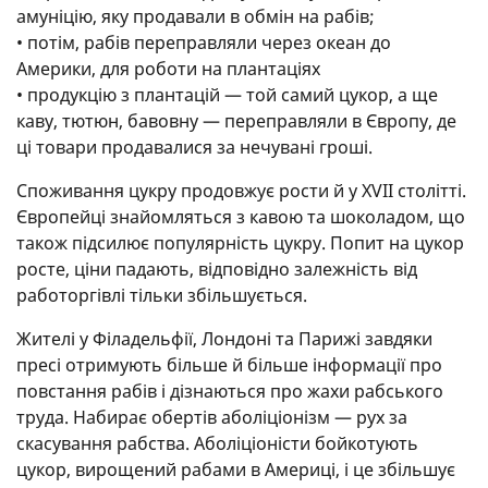
амуніцію, яку продавали в обмін на рабів;
• потім, рабів переправляли через океан до
Америки, для роботи на плантаціях
• продукцію з плантацій — той самий цукор, а ще
каву, тютюн, бавовну — переправляли в Європу, де
ці товари продавалися за нечувані гроші.
Споживання цукру продовжує рости й у XVII столітті.
Європейці знайомляться з кавою та шоколадом, що
також підсилює популярність цукру. Попит на цукор
росте, ціни падають, відповідно залежність від
работоргівлі тільки збільшується.
Жителі у Філадельфії, Лондоні та Парижі завдяки
пресі отримують більше й більше інформації про
повстання рабів і дізнаються про жахи рабського
труда. Набирає обертів аболіціонізм — рух за
скасування рабства. Аболіціоністи бойкотують
цукор, вирощений рабами в Америці, і це збільшує