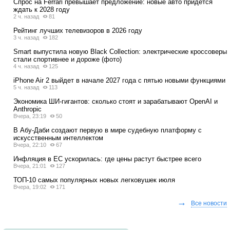
Спрос на Ferrari превышает предложение: новые авто придется
ждать к 2028 году
2 ч. назад
81
Рейтинг лучших телевизоров в 2026 году
3 ч. назад
182
Smart выпустила новую Black Collection: электрические кроссоверы
стали спортивнее и дороже (фото)
4 ч. назад
125
iPhone Air 2 выйдет в начале 2027 года с пятью новыми функциями
5 ч. назад
113
Экономика ШИ-гигантов: сколько стоят и зарабатывают OpenAI и
Anthropic
Вчера, 23:19
50
В Абу-Даби создают первую в мире судебную платформу с
искусственным интеллектом
Вчера, 22:10
67
Инфляция в ЕС ускорилась: где цены растут быстрее всего
Вчера, 21:01
127
ТОП-10 самых популярных новых легковушек июля
Вчера, 19:02
171
→
Все новости