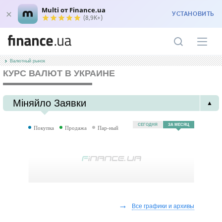
Multi от Finance.ua
УСТАНОВИТЬ
(8,9K+)
Валютный рынок
КУРС ВАЛЮТ В УКРАИНЕ
Міняйло Заявки
▲
СЕГОДНЯ
ЗА МЕСЯЦ
Покупка
Продажа
Пар-ный
→
Все графики и архивы