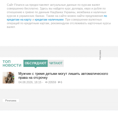
Сайт Finance.ua предоставляет актуальные данные по курсам валют
совершенно бесплатно. Здесь вы найдете курс доллара, евро и рубля по
отношению к гривне по данным Нацбанка Украины, межбанка и наличных
курсов в украинских банках. Также на сайте можно найти предложения
по
кредитам на карту
и
кредитам наличными
. При совершении валютных
операций по кредитным картам, рекомендуем отслеживать карточные курсы
валют.
ТОП
ОБСУЖДАЮТ
ЧИТАЮТ
НОВОСТИ
Мужчин с тремя детьми могут лишить автоматического
права на отсрочку
04.08.2026, 18:15
-
20559
6
Реклама