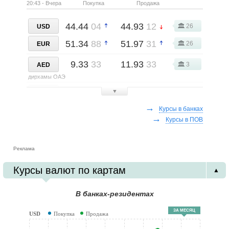
20:43 - Вчера
Покупка
Продажа
44.44
04
44.93
12
26
USD
51.34
88
51.97
31
26
EUR
9.33
33
11.93
33
3
AED
дирхамы ОАЭ
0.08
00
0.10
25
▼
2
AMD
армянские драмы
→
Курсы в банках
→
30.28
00
31.38
00
Курсы в ПОВ
5
AUD
австралийские доллары
18.90
00
26.25
00
2
Реклама
AZN
азербайджанские манаты
Курсы валют по картам
▲
6.00
00
7.50
00
2
BRL
бразильские реалы
В банках-резидентах
31.02
25
31.84
50
8
CAD
ЗА МЕСЯЦ
USD
Покупка
Продажа
канадские доллары