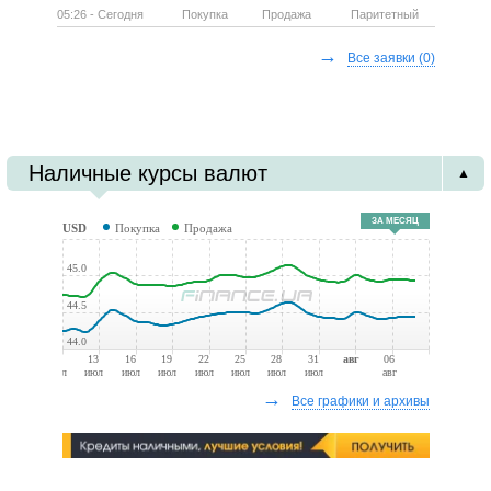
05:26 - Сегодня
Покупка
Продажа
Паритетный
→
Все заявки
(0)
Наличные курсы валют
▲
ЗА МЕСЯЦ
USD
Покупка
Продажа
45.0
44.5
44.0
10
13
16
19
22
25
28
31
авг
06
июл
июл
июл
июл
июл
июл
июл
июл
авг
→
Все графики и архивы