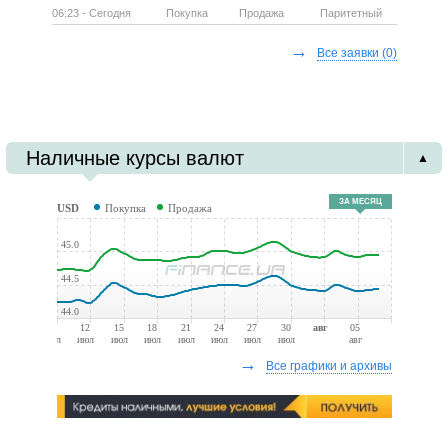
06:23 - Сегодня
Покупка
Продажа
Паритетный
→
Все заявки
(0)
Наличные курсы валют
▲
ЗА МЕСЯЦ
USD
Покупка
Продажа
45.0
44.5
44.0
09
12
15
18
21
24
27
30
авг
05
июл
июл
июл
июл
июл
июл
июл
июл
авг
→
Все графики и архивы