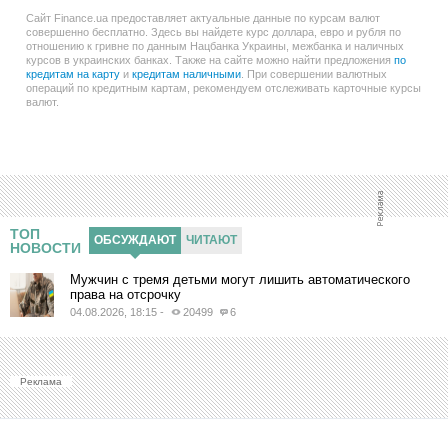
Сайт Finance.ua предоставляет актуальные данные по курсам валют
совершенно бесплатно. Здесь вы найдете курс доллара, евро и рубля по
отношению к гривне по данным Нацбанка Украины, межбанка и наличных
курсов в украинских банках. Также на сайте можно найти предложения
по
кредитам на карту
и
кредитам наличными
. При совершении валютных
операций по кредитным картам, рекомендуем отслеживать карточные курсы
валют.
ТОП
ОБСУЖДАЮТ
ЧИТАЮТ
НОВОСТИ
Мужчин с тремя детьми могут лишить автоматического
права на отсрочку
04.08.2026, 18:15
-
20499
6
Реклама