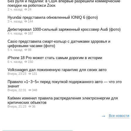
Без руля и педалей: в США впервые разрешили коммерческие
поездки на роботокси Zoox
2 ч. назад
24
Hyundai представила обновленный IONIQ 6 (фото)
3 ч. назад
144
Дебютировал 1000-сильный заряженный кроссовер Audi (фото)
4 ч. назад
187
Casio представила смарт-кольцо с датчиками здоровья и
цифровыми часами (фото)
5 ч. назад
98
iPhone 18 Pro может стать самым дорогим в истории
6 ч. назад
150
Volkswagen дал пожизненную гарантию для своих авто
Вчера, 23:23
131
Правило «1−3−5» перед покупкой подержанного авто — что это
значит
Вчера, 22:31
348
Кабмин изменил правила распределения электроэнергии для
критических объектов
Вчера, 21:23
36
→
Все новости