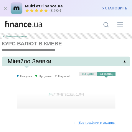
Multi от Finance.ua
УСТАНОВИТЬ
(8,9K+)
Валютный рынок
КУРС ВАЛЮТ В КИЕВЕ
Міняйло Заявки
▲
СЕГОДНЯ
ЗА МЕСЯЦ
Покупка
Продажа
Пар-ный
→
Все графики и архивы