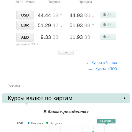
20:44 - Вчера
Покупка
Продажа
44.44
58
44.93
06
33
USD
51.29
42
51.93
88
33
EUR
9.33
33
11.93
33
3
AED
дирхамы ОАЭ
0.08
00
0.10
25
▼
2
AMD
армянские драмы
→
Курсы в банках
→
30.28
00
31.38
00
Курсы в ПОВ
5
AUD
австралийские доллары
18.90
00
26.25
00
2
Реклама
AZN
азербайджанские манаты
Курсы валют по картам
▲
6.00
00
7.50
00
2
BRL
бразильские реалы
В банках-резидентах
31.01
43
31.82
86
7
CAD
ЗА МЕСЯЦ
USD
Покупка
Продажа
канадские доллары