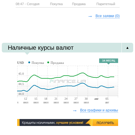
08:47 - Сегодня
Покупка
Продажа
Паритетный
→
Все заявки
(0)
Наличные курсы валют
▲
ЗА МЕСЯЦ
USD
Покупка
Продажа
45.0
44.5
44.0
09
12
15
18
21
24
27
30
авг
05
июл
июл
июл
июл
июл
июл
июл
июл
авг
→
Все графики и архивы