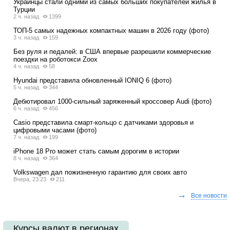
Украинцы стали одними из самых больших покупателей жилья в
Турции
2 ч. назад
1399
ТОП-5 самых надежных компактных машин в 2026 году (фото)
3 ч. назад
159
Без руля и педалей: в США впервые разрешили коммерческие
поездки на роботокси Zoox
4 ч. назад
58
Hyundai представила обновленный IONIQ 6 (фото)
5 ч. назад
344
Дебютировал 1000-сильный заряженный кроссовер Audi (фото)
6 ч. назад
456
Casio представила смарт-кольцо с датчиками здоровья и
цифровыми часами (фото)
7 ч. назад
199
iPhone 18 Pro может стать самым дорогим в истории
8 ч. назад
364
Volkswagen дал пожизненную гарантию для своих авто
Вчера, 23:23
211
→
Все новости
Курсы валют в регионах