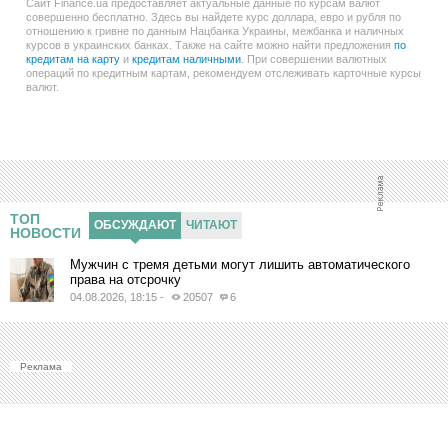
Сайт Finance.ua предоставляет актуальные данные по курсам валют
совершенно бесплатно. Здесь вы найдете курс доллара, евро и рубля по
отношению к гривне по данным Нацбанка Украины, межбанка и наличных
курсов в украинских банках. Также на сайте можно найти предложения
по
кредитам на карту
и
кредитам наличными
. При совершении валютных
операций по кредитным картам, рекомендуем отслеживать карточные курсы
валют.
ТОП
ОБСУЖДАЮТ
ЧИТАЮТ
НОВОСТИ
Мужчин с тремя детьми могут лишить автоматического
права на отсрочку
04.08.2026, 18:15
-
20507
6
Реклама