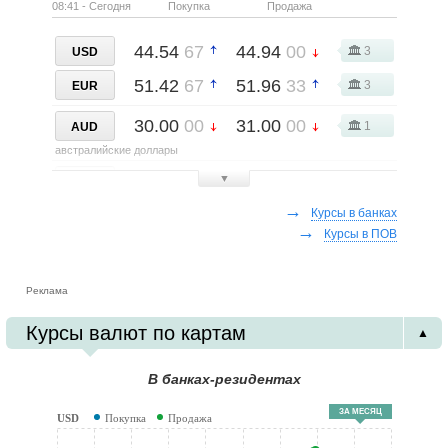
08:41 - Сегодня
Покупка
Продажа
44.54
67
44.94
00
3
USD
51.42
67
51.96
33
3
EUR
30.00
00
31.00
00
1
AUD
австралийские доллары
30.20
00
31.70
00
▼
1
CAD
канадские доллары
→
Курсы в банках
→
54.70
00
55.45
00
Курсы в ПОВ
1
CHF
швейцарские франки
59.35
00
60.35
00
1
Реклама
GBP
английские фунты стерлингов
Курсы валют по картам
▲
11.84
00
12.19
00
1
PLN
польские злотые
В банках-резидентах
ЗА МЕСЯЦ
USD
Покупка
Продажа