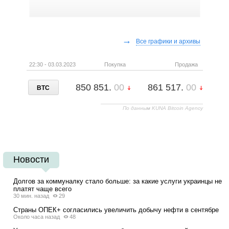
→
Все графики и архивы
22:30 - 03.03.2023
Покупка
Продажа
850 851.
00
861 517.
00
BTC
По данным KUNA Bitcoin Agency
Новости
Долгов за коммуналку стало больше: за какие услуги украинцы не
платят чаще всего
30 мин. назад
29
Страны ОПЕК+ согласились увеличить добычу нефти в сентябре
Около часа назад
48