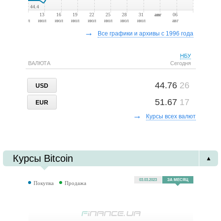
44.4
10
13
16
19
22
25
28
31
авг
06
июл
июл
июл
июл
июл
июл
июл
июл
авг
→
Все графики и архивы с 1996 года
НБУ
ВАЛЮТА
Сегодня
44.76
26
USD
51.67
17
EUR
→
Курсы всех валют
Курсы Bitcoin
▲
03.03.2023
ЗА МЕСЯЦ
Покупка
Продажа