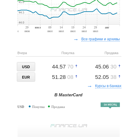
45.0
44.5
44.0
24
29
июл
09
14
19
24
29
авг
июн
июн
июл
июл
июл
июл
июл
→
Все графики и архивы
Вчера
Покупка
Продажа
44.57
70
45.06
30
USD
51.28
08
52.05
38
EUR
→
Курсы в банках
В MasterCard
ЗА МЕСЯЦ
USD
Покупка
Продажа