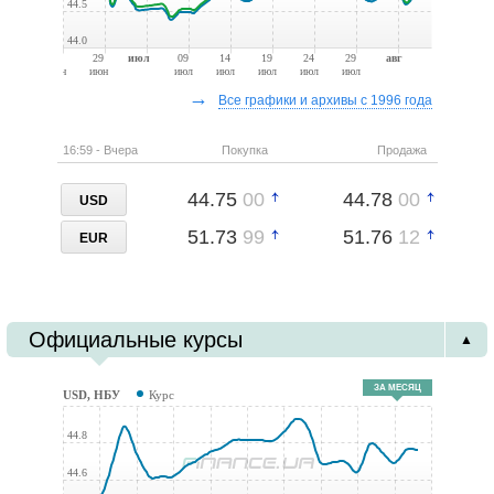
44.5
44.0
24
29
июл
09
14
19
24
29
авг
июн
июн
июл
июл
июл
июл
июл
→
Все графики и архивы с 1996 года
16:59 - Вчера
Покупка
Продажа
44.75
00
44.78
00
USD
51.73
99
51.76
12
EUR
Официальные курсы
▲
ЗА МЕСЯЦ
USD, НБУ
Курс
44.8
44.6