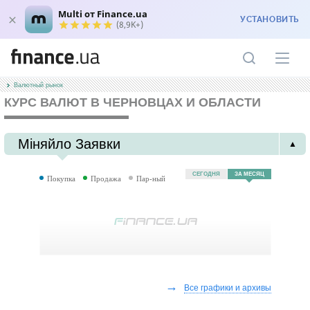
Multi от Finance.ua
УСТАНОВИТЬ
(8,9K+)
Валютный рынок
КУРС ВАЛЮТ В ЧЕРНОВЦАХ И ОБЛАСТИ
Міняйло Заявки
▲
СЕГОДНЯ
ЗА МЕСЯЦ
Покупка
Продажа
Пар-ный
→
Все графики и архивы