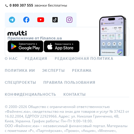
0 800 307 555
звонки бесплатны
Приложение от Finance.ua
О НАС
РЕДАКЦИЯ
РЕДАКЦИОННАЯ ПОЛИТИКА
ПОЛИТИКА ИИ
ЭКСПЕРТЫ
РЕКЛАМА
СПЕЦПРОЕКТЫ
ПРАВИЛА ПОЛЬЗОВАНИЯ
КОНФИДЕНЦИАЛЬНОСТЬ
КОНТАКТЫ
© 2000–2026 Общество с ограниченной ответственностью
«Файненс.юа», свидетельство на знак для товаров и услуг № 37423 от
16.02.2004, ЕДРПОУ 22929966. Адрес: ул. Николая Гринченко, 4В,
Киев, Украина. График работы: Пн–Пт 9:00–18:00.
ООО «Файненс.юа» – независимый финансовый портал. Материалы
с пометками «Р», «Партнёрская», «Промо», «Акция», «Мнение»,