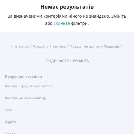
Немає результатів
За визначеними критеріями нічого не знайдено. Змініть
або
скиньте
фільтри.
Finance.ua
Кредити
Іпотека
Кредит на житло у Жашкові
ЛЮДИ ЧАСТО ШУКАЮТЬ
Популярні сторінки
Іпотечні кредити на житло
Іпотечний калькулятор
Київ
Харків
Одеса