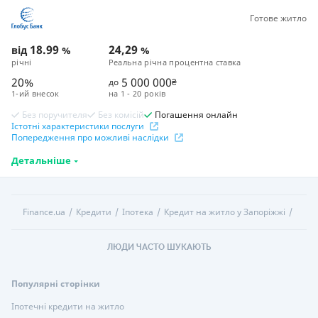
Готове житло
18.99
24,29
від
%
%
річні
Реальна річна процентна ставка
20%
5 000 000
до
₴
1-ий внесок
на
1 - 20 років
Без поручителя
Без комісій
Погашення онлайн
Істотні характеристики послуги
Попередження про можливі наслідки
Детальніше
Finance.ua
Кредити
Іпотека
Кредит на житло у Запоріжжі
ЛЮДИ ЧАСТО ШУКАЮТЬ
Популярні сторінки
Іпотечні кредити на житло