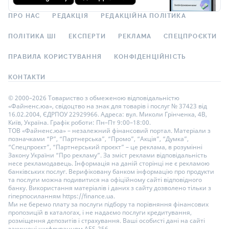
ПРО НАС
РЕДАКЦІЯ
РЕДАКЦІЙНА ПОЛІТИКА
ПОЛІТИКА ШІ
ЕКСПЕРТИ
РЕКЛАМА
СПЕЦПРОЄКТИ
ПРАВИЛА КОРИСТУВАННЯ
КОНФІДЕНЦІЙНІСТЬ
КОНТАКТИ
© 2000–2026 Товариство з обмеженою відповідальністю
«Файненс.юа», свідоцтво на знак для товарів і послуг № 37423 від
16.02.2004, ЄДРПОУ 22929966. Адреса: вул. Миколи Грінченка, 4В,
Київ, Україна. Графік роботи: Пн–Пт 9:00–18:00.
ТОВ «Файненс.юа» – незалежний фінансовий портал. Матеріали з
позначками “Р”, “Партнерська”, “Промо”, “Акція”, “Думка”,
“Спецпроєкт”, “Партнерський проєкт” – це реклама, в розумінні
Закону України “Про рекламу”. За зміст реклами відповідальність
несе рекламодавець. Інформація на даній сторінці не є рекламою
банківських послуг. Верифіковану банком інформацію про продукти
та послуги можна подивитися на офіційному сайті відповідного
банку. Використання матеріалів і даних з сайту дозволено тільки з
гіперпосиланням https://finance.ua.
Ми не беремо плату за послуги підбору та порівняння фінансових
пропозицій в каталогах, і не надаємо послуги кредитування,
розміщення депозитів і страхування. Ваші особисті дані на сайті
захищені шифруванням AES-256.