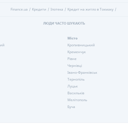
Finance.ua
Кредити
Іпотека
Кредит на житло в Токмаку
ЛЮДИ ЧАСТО ШУКАЮТЬ
Місто
кий
Кропивницький
Кременчук
Рівне
Чернівці
Івано-Франківськ
Тернопіль
Луцьк
Васильків
Мелітополь
Буча