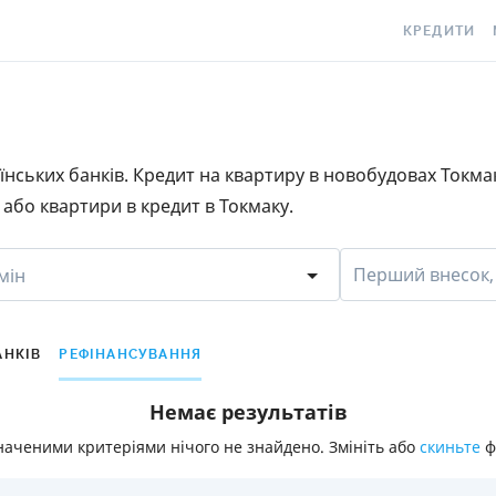
КРЕДИТИ
КРЕДИТ ОНЛ
С
КРЕДИТ ГОТ
C
раїнських банків. Кредит на квартиру в новобудовах Токм
КРЕДИТ ЦІЛ
Є
або квартири в кредит в Токмаку.
КРЕДИТ БЕЗ
C
З ПОГАНОЮ 
S
Перший внесок,
мін
ІСТОРІЄЮ
КРЕДИТ З П
ПЕРІОДОМ
АНКІВ
РЕФІНАНСУВАННЯ
СТАТТІ ПРО 
Немає результатів
ПІДБІР КРЕ
наченими критеріями нічого не знайдено. Змініть або
скиньте
ф
ІПОТЕКА