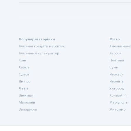
Популярні сторінки
Місто
Іпотечні кредити на житло
Хмельниць
Іпотечний калькулятор
Херсон
Київ
Полтава
Харків
Суми
Одеса
Черкаси
Дніпро
Чернігів
Львів
Ужгород
Вінниця
Кривий Ріг
Миколаїв
Маріуполь
Запоріжжя
Житомир