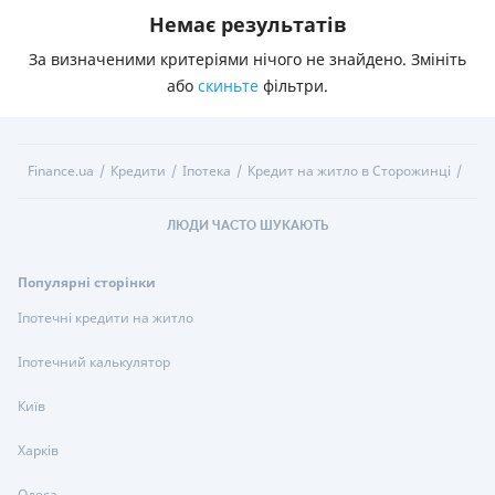
Немає результатів
За визначеними критеріями нічого не знайдено. Змініть
або
скиньте
фільтри.
Finance.ua
Кредити
Іпотека
Кредит на житло в Сторожинці
ЛЮДИ ЧАСТО ШУКАЮТЬ
Популярні сторінки
Іпотечні кредити на житло
Іпотечний калькулятор
Київ
Харків
Одеса