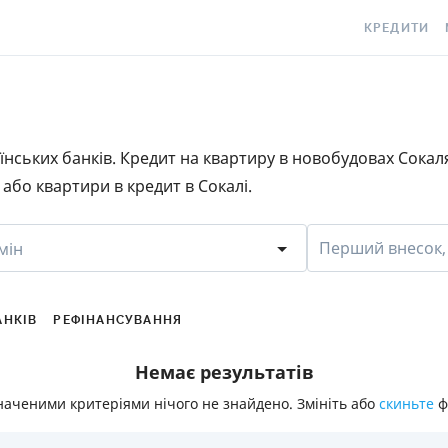
КРЕДИТИ
КРЕДИТ ОНЛ
С
КРЕДИТ ГОТ
C
раїнських банків. Кредит на квартиру в новобудовах Сока
КРЕДИТ ЦІЛ
Є
або квартири в кредит в Сокалі.
КРЕДИТ БЕЗ
C
З ПОГАНОЮ 
S
Перший внесок,
мін
ІСТОРІЄЮ
КРЕДИТ З П
ПЕРІОДОМ
АНКІВ
РЕФІНАНСУВАННЯ
СТАТТІ ПРО 
Немає результатів
ПІДБІР КРЕ
наченими критеріями нічого не знайдено. Змініть або
скиньте
ф
ІПОТЕКА