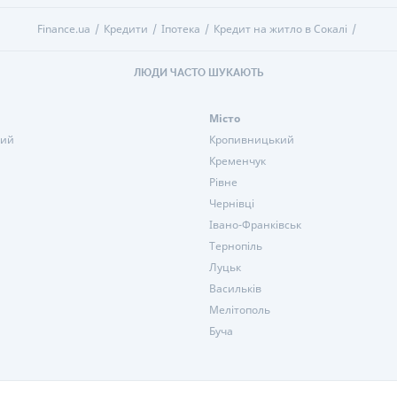
Finance.ua
Кредити
Іпотека
Кредит на житло в Сокалі
ЛЮДИ ЧАСТО ШУКАЮТЬ
Місто
кий
Кропивницький
Кременчук
Рівне
Чернівці
Івано-Франківськ
Тернопіль
Луцьк
Васильків
Мелітополь
Буча