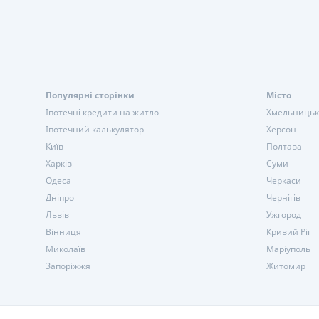
Популярні сторінки
Місто
Іпотечні кредити на житло
Хмельниць
Іпотечний калькулятор
Херсон
Київ
Полтава
Харків
Суми
Одеса
Черкаси
Дніпро
Чернігів
Львів
Ужгород
Вінниця
Кривий Ріг
Миколаїв
Маріуполь
Запоріжжя
Житомир