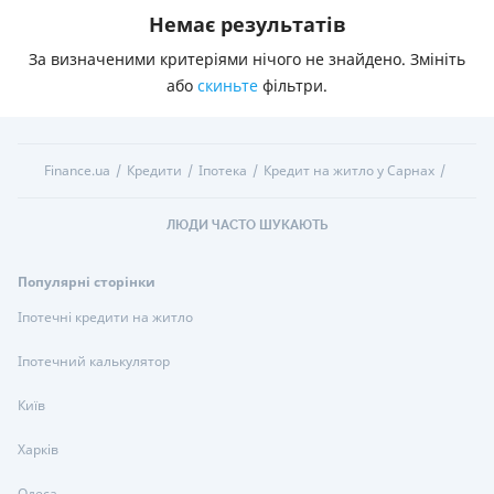
Немає результатів
За визначеними критеріями нічого не знайдено. Змініть
або
скиньте
фільтри.
Finance.ua
Кредити
Іпотека
Кредит на житло у Сарнах
ЛЮДИ ЧАСТО ШУКАЮТЬ
Популярні сторінки
Іпотечні кредити на житло
Іпотечний калькулятор
Київ
Харків
Одеса